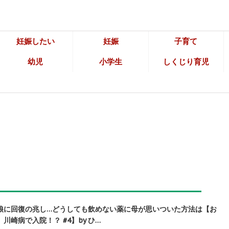
妊娠したい
妊娠
子育て
幼児
小学生
しくじり育児
娘に回復の兆し…どうしても飲めない薬に母が思いついた方法は【お
崎病で入院！？ #4】by ひ…