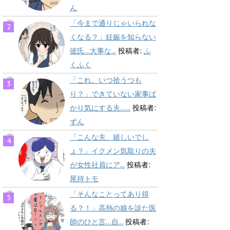
ん
「今まで通りじゃいられな
くなる？」妊娠を知らない
彼氏…大事な...
投稿者:
ふ
くふく
「これ、いつ拾うつも
り？」できていない家事ば
かり気にする夫…...
投稿者:
ずん
「こんな夫、嬉しいでし
ょ？」イクメン気取りの夫
が女性社員にア...
投稿者:
尾持トモ
「そんなことってあり得
る？！」高熱の娘を診た医
師のひと言…自...
投稿者: