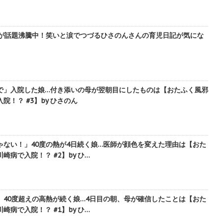
画が話題沸騰中！笑いと涙でつづるひさのんさんの育児日記が気にな
で」入院した娘…付き添いの母が翌朝目にしたものは【おたふく風邪
！？ #3】by ひさのん
ゃない！」40度の熱が4日続く娘…医師が顔色を変えた理由は【おた
病で入院！？ #2】by ひ…
」40度超えの高熱が続く娘…4日目の朝、母が確信したことは【おた
病で入院！？ #1】by ひ…