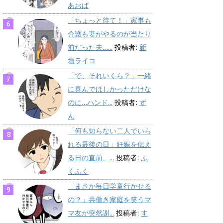
あおば
「ちょっと待て！」家事も
介護も妻がやるのが当たり
前だった夫…...
投稿者:
新
垣ライコ
「で、それいくら？」一緒
に喜んでほしかっただけな
のに…ハンド...
投稿者:
ず
ん
「何も知らない二人でいら
れる最後の日」妊娠を伝え
る日の直前、...
投稿者:
ふ
くふく
「まさか毎日学童行かせる
の？」共働き家庭を笑うマ
マ友が突然謝...
投稿者:
す