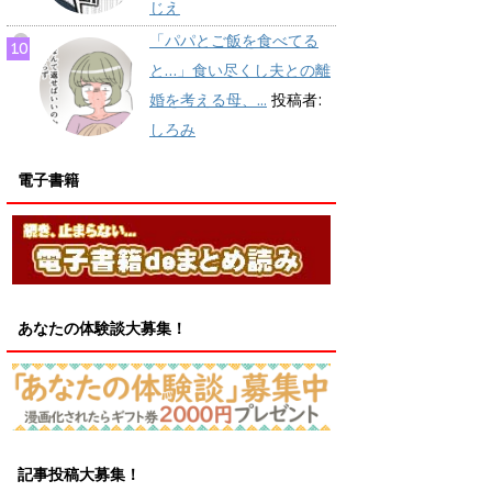
じえ
「パパとご飯を食べてる
と…」食い尽くし夫との離
婚を考える母、...
投稿者:
しろみ
電子書籍
あなたの体験談大募集！
記事投稿大募集！