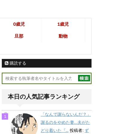
0歳児
1歳児
旦那
動物
購読する
本日の人気記事ランキング
「なんで謝らないんだ？」
謝るのをやめた妻…夫がた
どり着いた『...
投稿者:
ず