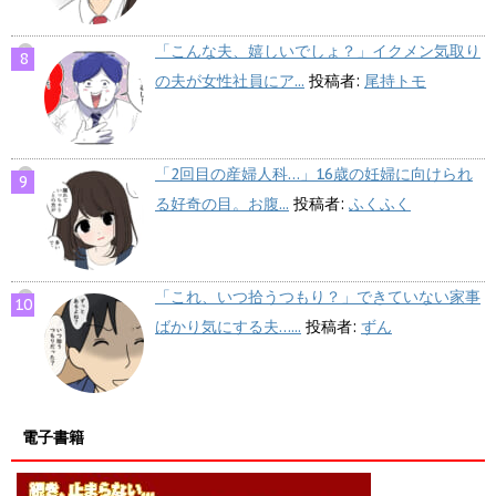
「こんな夫、嬉しいでしょ？」イクメン気取り
の夫が女性社員にア...
投稿者:
尾持トモ
「2回目の産婦人科…」16歳の妊婦に向けられ
る好奇の目。お腹...
投稿者:
ふくふく
「これ、いつ拾うつもり？」できていない家事
ばかり気にする夫…...
投稿者:
ずん
電子書籍