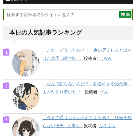
本日の人気記事ランキング
「これ、どうしたの？！」食い尽くし夫と出か
けた息子…帰宅後、...
投稿者:
しろみ
「なんで謝らないんだ？」謝るのをやめた妻…
夫がたどり着いた『...
投稿者:
ずん
「今まで通りじゃいられなくなる？」妊娠を知
らない彼氏…大事な...
投稿者:
ふくふく