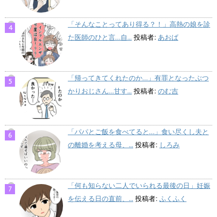
「そんなことってあり得る？！」高熱の娘を診
た医師のひと言…自...
投稿者:
あおば
「帰ってきてくれたのか…」有罪となったぶつ
かりおじさん…甘す...
投稿者:
のむ吉
「パパとご飯を食べてると…」食い尽くし夫と
の離婚を考える母、...
投稿者:
しろみ
「何も知らない二人でいられる最後の日」妊娠
を伝える日の直前、...
投稿者:
ふくふく