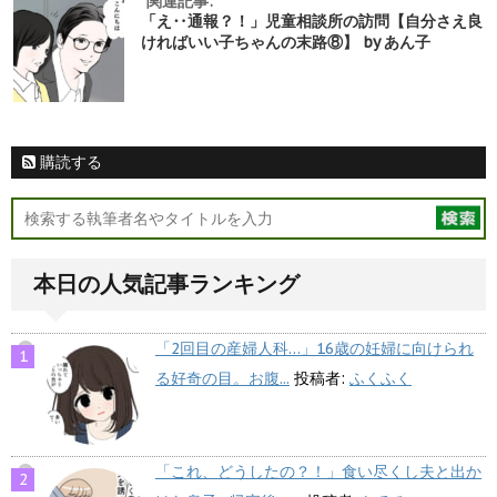
関連記事:
「え‥通報？！」児童相談所の訪問【自分さえ良
ければいい子ちゃんの末路⑧】 by あん子
購読する
本日の人気記事ランキング
「2回目の産婦人科…」16歳の妊婦に向けられ
る好奇の目。お腹...
投稿者:
ふくふく
「これ、どうしたの？！」食い尽くし夫と出か