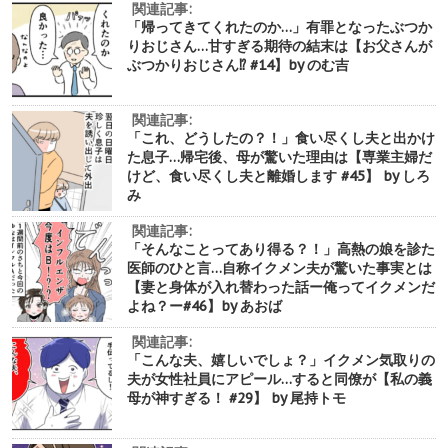
関連記事:
「帰ってきてくれたのか…」有罪となったぶつか
りおじさん…甘すぎる期待の結末は【お父さんが
ぶつかりおじさん⁉︎ #14】by のむ吉
関連記事:
「これ、どうしたの？！」食い尽くし夫と出かけ
た息子…帰宅後、母が驚いた理由は【専業主婦だ
けど、食い尽くし夫と離婚します #45】 by しろ
み
関連記事:
「そんなことってあり得る？！」高熱の娘を診た
医師のひと言…自称イクメン夫が驚いた事実とは
【妻と身体が入れ替わった話ー俺ってイクメンだ
よね？ー#46】by あおば
関連記事:
「こんな夫、嬉しいでしょ？」イクメン気取りの
夫が女性社員にアピール…すると同僚が【私の義
母が神すぎる！ #29】 by 尾持トモ