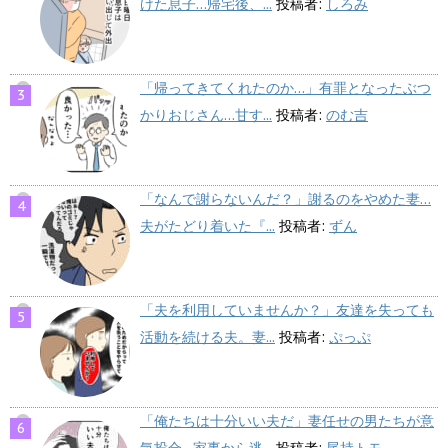
けた息子…帰宅後、...
投稿者:
しろみ
「帰ってきてくれたのか…」有罪となったぶつ
かりおじさん…甘す...
投稿者:
のむ吉
「なんで謝らないんだ？」謝るのをやめた妻…
夫がたどり着いた『...
投稿者:
ずん
「夫を利用していませんか？」友達を失っても
活動を続ける夫。妻...
投稿者:
ぷっぷ
「俺たちは十分いい夫だ」妻任せの男たちが意