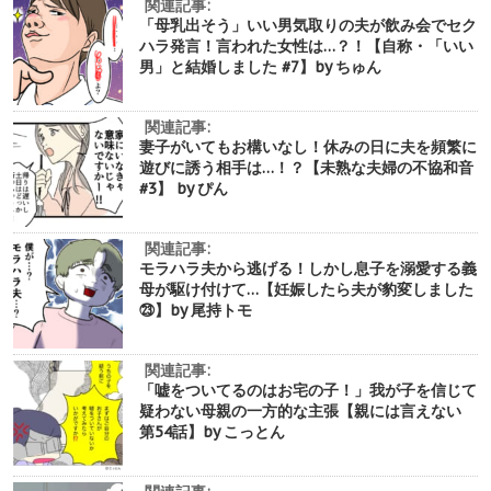
関連記事:
「母乳出そう」いい男気取りの夫が飲み会でセク
ハラ発言！言われた女性は…？！【自称・「いい
男」と結婚しました #7】by ちゅん
関連記事:
妻子がいてもお構いなし！休みの日に夫を頻繁に
遊びに誘う相手は…！？【未熟な夫婦の不協和音
#3】 by ぴん
関連記事:
モラハラ夫から逃げる！しかし息子を溺愛する義
母が駆け付けて…【妊娠したら夫が豹変しました
㉓】by 尾持トモ
関連記事:
「嘘をついてるのはお宅の子！」我が子を信じて
疑わない母親の一方的な主張【親には言えない
第54話】by こっとん