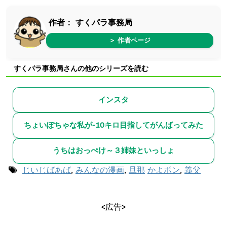
作者：
すくパラ事務局
＞ 作者ページ
すくパラ事務局さんの他のシリーズを読む
インスタ
ちょいぽちゃな私が-10キロ目指してがんばってみた
うちはおっぺけ～３姉妹といっしょ
じいじばあば
,
みんなの漫画
,
旦那
かよポン
,
義父
<広告>