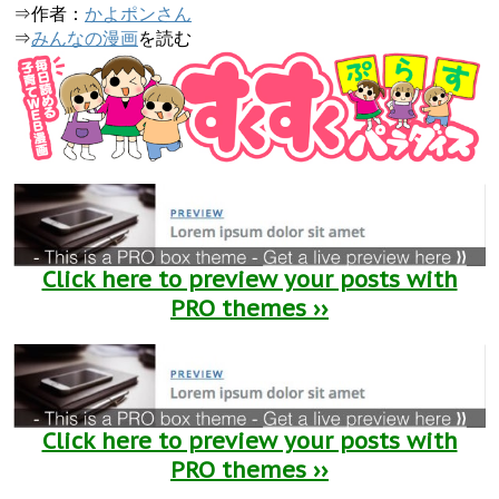
⇒作者：
かよポンさん
⇒
みんなの漫画
を読む
Click here to preview your posts with
PRO themes ››
Click here to preview your posts with
PRO themes ››