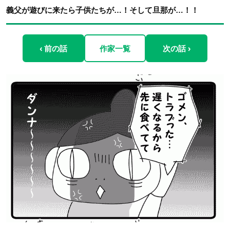
義父が遊びに来たら子供たちが…！そして旦那が…！！
‹ 前の話
作家一覧
次の話 ›