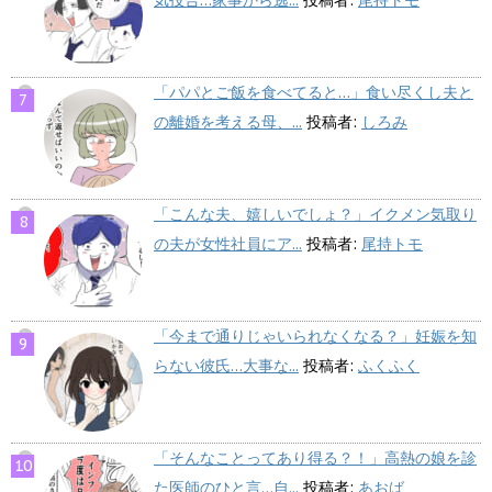
気投合…家事から逃...
投稿者:
尾持トモ
「パパとご飯を食べてると…」食い尽くし夫と
の離婚を考える母、...
投稿者:
しろみ
「こんな夫、嬉しいでしょ？」イクメン気取り
の夫が女性社員にア...
投稿者:
尾持トモ
「今まで通りじゃいられなくなる？」妊娠を知
らない彼氏…大事な...
投稿者:
ふくふく
「そんなことってあり得る？！」高熱の娘を診
た医師のひと言…自...
投稿者:
あおば