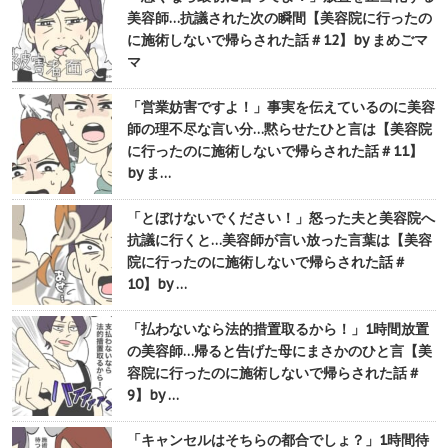
美容師…抗議された次の瞬間【美容院に行ったの
に施術しないで帰らされた話＃12】by まめごマ
マ
「営業妨害ですよ！」事実を伝えているのに美容
師の理不尽な言い分…黙らせたひと言は【美容院
に行ったのに施術しないで帰らされた話＃11】
by ま…
「とぼけないでください！」怒った夫と美容院へ
抗議に行くと…美容師が言い放った言葉は【美容
院に行ったのに施術しないで帰らされた話＃
10】by …
「払わないなら法的措置取るから！」1時間放置
の美容師…帰ると告げた母にまさかのひと言【美
容院に行ったのに施術しないで帰らされた話＃
9】by …
「キャンセルはそちらの都合でしょ？」1時間待