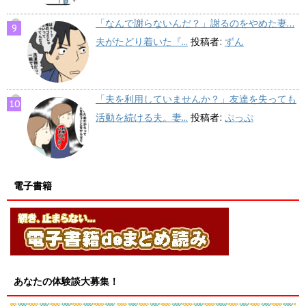
「なんで謝らないんだ？」謝るのをやめた妻…
夫がたどり着いた『...
投稿者:
ずん
「夫を利用していませんか？」友達を失っても
活動を続ける夫。妻...
投稿者:
ぷっぷ
電子書籍
あなたの体験談大募集！