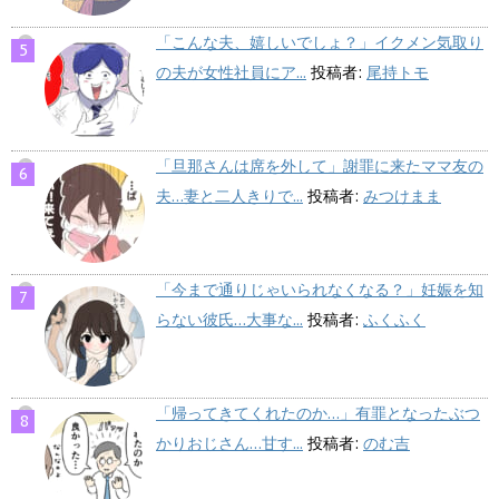
「こんな夫、嬉しいでしょ？」イクメン気取り
の夫が女性社員にア...
投稿者:
尾持トモ
「旦那さんは席を外して」謝罪に来たママ友の
夫…妻と二人きりで...
投稿者:
みつけまま
「今まで通りじゃいられなくなる？」妊娠を知
らない彼氏…大事な...
投稿者:
ふくふく
「帰ってきてくれたのか…」有罪となったぶつ
かりおじさん…甘す...
投稿者:
のむ吉