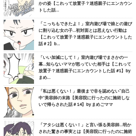
かの姿【これって放置子？迷惑親子にエンカウン
トした話…
「こっちもできたよ！」室内遊び場で娘との遊び
に割り込む女の子…初対面とは思えない行動は
【これって放置子？迷惑親子にエンカウントした
話＃2】b…
「いい加減にして！」室内遊び場でまさかの一
幕…知らないママが怒っていた相手は【これって
放置子？迷惑親子にエンカウントした話 #1】by
まめ…
「私は悪くない！」最後まで非を認めない“自己
中”美容師の末路【美容院に行ったのに施術しな
いで帰らされた話＃14】by まめごママ
「アタシは悪くない！」と言い張る美容師…明か
された驚きの事実とは【美容院に行ったのに施術