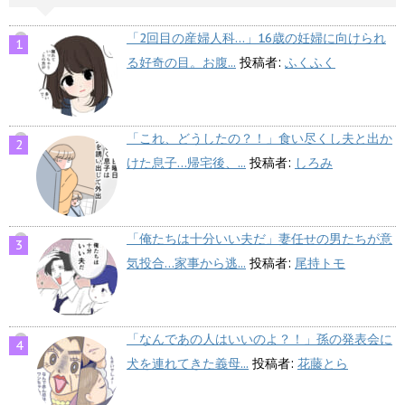
「2回目の産婦人科…」16歳の妊婦に向けられ
る好奇の目。お腹...
投稿者:
ふくふく
「これ、どうしたの？！」食い尽くし夫と出か
けた息子…帰宅後、...
投稿者:
しろみ
「俺たちは十分いい夫だ」妻任せの男たちが意
気投合…家事から逃...
投稿者:
尾持トモ
「なんであの人はいいのよ？！」孫の発表会に
犬を連れてきた義母...
投稿者:
花藤とら