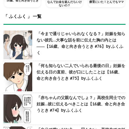
16歳、命と向き合うとき
なんでお金を盗んだらいけ
療育にいた！とんでもママ
ないの？
「 ふくふく 」 一覧
「今まで通りじゃいられなくなる？」妊娠を知ら
ない彼氏…大事な話を前に伝えた胸の内とは
――【16歳、命と向き合うとき #76】by ふくふ
く
「何も知らない二人でいられる最後の日」妊娠を
伝える日の直前、彼が口にしたことは【16歳、
命と向き合うとき #75】by ふくふく
「赤ちゃんの父親なんでしょ？」高校生同士での
妊娠…彼に伝えるべきことは【16歳、命と向き合
うとき #74】by ふくふく