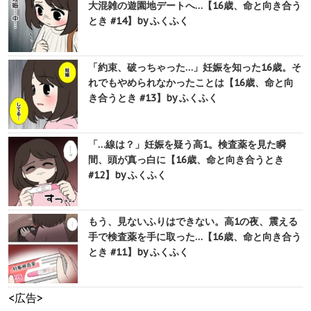
大混雑の遊園地デートへ…【16歳、命と向き合う
とき #14】by ふくふく
「約束、破っちゃった…」妊娠を知った16歳。そ
れでもやめられなかったことは【16歳、命と向
き合うとき #13】by ふくふく
「…線は？」妊娠を疑う高1。検査薬を見た瞬
間、頭が真っ白に【16歳、命と向き合うとき
#12】by ふくふく
もう、見ないふりはできない。高1の夜、震える
手で検査薬を手に取った…【16歳、命と向き合う
とき #11】by ふくふく
<広告>