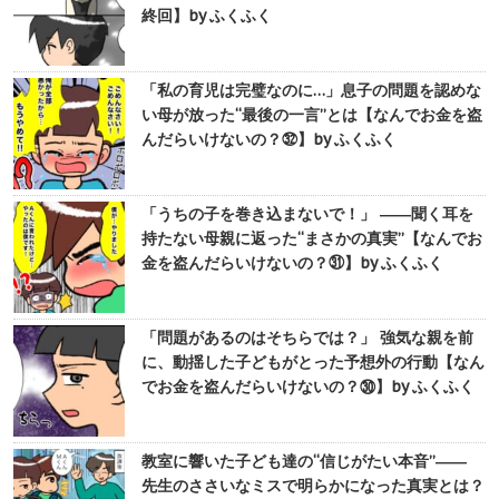
終回】by ふくふく
「私の育児は完璧なのに…」息子の問題を認めな
い母が放った“最後の一言”とは【なんでお金を盗
んだらいけないの？㉜】by ふくふく
「うちの子を巻き込まないで！」 ――聞く耳を
持たない母親に返った“まさかの真実”【なんでお
金を盗んだらいけないの？㉛】by ふくふく
「問題があるのはそちらでは？」 強気な親を前
に、動揺した子どもがとった予想外の行動【なん
でお金を盗んだらいけないの？㉚】by ふくふく
教室に響いた子ども達の“信じがたい本音”――
先生のささいなミスで明らかになった真実とは？