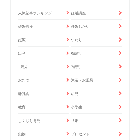
人気記事ランキング
妊活講座
妊娠講座
妊娠したい
妊娠
つわり
出産
0歳児
1歳児
2歳児
おむつ
沐浴・お風呂
離乳食
幼児
教育
小学生
しくじり育児
旦那
動物
プレゼント