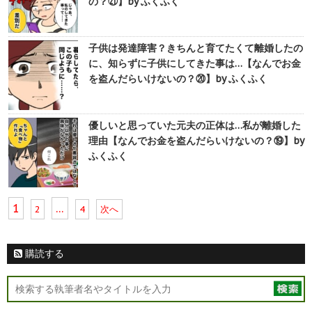
の？㉑】by ふくふく
子供は発達障害？きちんと育てたくて離婚したの
に、知らずに子供にしてきた事は…【なんでお金
を盗んだらいけないの？⑳】by ふくふく
優しいと思っていた元夫の正体は…私が離婚した
理由【なんでお金を盗んだらいけないの？⑲】by
ふくふく
1
…
2
4
次へ
購読する