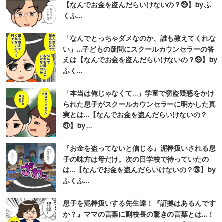
【なんでお金を盗んだらいけないの？㉙】by ふ
くふ…
「なんでとっちゃダメなのか、誰も教えてくれな
い」…子どもの疑問にスクールカウンセラーの答
えは【なんでお金を盗んだらいけないの？㉘】by
ふく…
「本当は俺じゃなくて…」学童で窃盗疑惑をかけ
られた息子がスクールカウンセラーに明かした真
実とは…【なんでお金を盗んだらいけないの？
㉗】by …
『お金を盗ってないと信じる』泥棒扱いされる息
子の味方は母だけ。次の日学校で待っていたの
は…【なんでお金を盗んだらいけないの？㉖】by
ふくふ…
息子を泥棒扱いする先生達！『証拠はあるんです
か？』ママの言葉に副校長の驚きの言葉とは…！