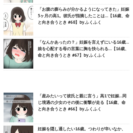
「お腹の膨らみが分かるようになってきた」妊娠
5ヶ月の高1。彼氏が指摘したことは…【16歳、命
と向き合うとき #68】by ふくふく
「なんかあったの？」妊娠を言えずにいる16歳…
娘を心配する母の言葉に胸を抉られる…【16歳、
命と向き合うとき #67】by ふくふく
「産みたいって彼氏と親に言う」高1で妊娠…同
じ境遇の少女のその後に衝撃が走る【16歳、命
と向き合うとき #66】by ふくふく
妊娠を隠し通したい16歳。つわりが辛いなか、