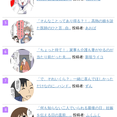
「そんなことってあり得る？！」高熱の娘を診
た医師のひと言…自...
投稿者:
あおば
「ちょっと待て！」家事も介護も妻がやるのが
当たり前だった夫…...
投稿者:
新垣ライコ
「で、それいくら？」一緒に喜んでほしかった
だけなのに…ハンド...
投稿者:
ずん
「何も知らない二人でいられる最後の日」妊娠
を伝える日の直前、...
投稿者:
ふくふく