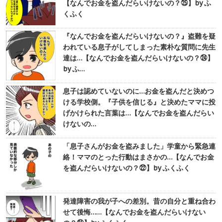
【なんでお金を盗んだらいけないの？㉕】by ふ
くふく
『なんでお金を盗んだらいけないの？』盗難を疑
われている息子がしてしまった素朴な質問に先生
達は…【なんでお金を盗んだらいけないの？㉔】
by ふ…
息子は認めていないのに…お金を盗んだと決めつ
ける学校側。『子供を信じる』と決めたママに投
げかけられた言葉は…【なんでお金を盗んだらい
けないの…
「息子さんがお金を盗みました」学童から緊急連
絡！ママのとった行動はまさかの…【なんでお金
を盗んだらいけないの？㉒】by ふくふく
発達障害の我が子への差別。昔の自分と重ね合わ
せて後悔……【なんでお金を盗んだらいけない