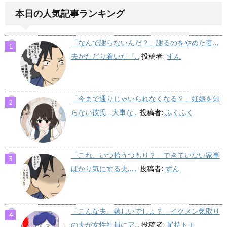
本日の人気記事ランキング
「なんで謝らないんだ？」謝るのをやめた妻…
夫がたどり着いた『...
投稿者:
ずん
「今まで通りじゃいられなくなる？」妊娠を知
らない彼氏…大事な...
投稿者:
ふくふく
「これ、いつ拾うつもり？」できていない家事
ばかり気にする夫…...
投稿者:
ずん
「こんな夫、嬉しいでしょ？」イクメン気取り
の夫が女性社員にア...
投稿者:
尾持トモ