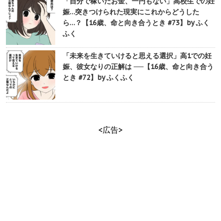
「自分で稼いだお金、一円もない」高校生での妊
娠…突きつけられた現実にこれからどうした
ら…？【16歳、命と向き合うとき #73】by ふく
ふく
「未来を生きていけると思える選択」高1での妊
娠、彼女なりの正解は ──【16歳、命と向き合う
とき #72】by ふくふく
<広告>