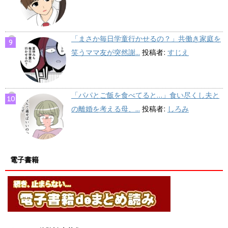
「まさか毎日学童行かせるの？」共働き家庭を
笑うママ友が突然謝...
投稿者:
すじえ
「パパとご飯を食べてると…」食い尽くし夫と
の離婚を考える母、...
投稿者:
しろみ
電子書籍