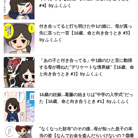
#4】by ふくふく
付き合ってると打ち明けた中1の娘に、母が真っ
先に言った一言【16歳、命と向き合うとき #3】
by ふくふく
「あの子と付き合ってる」中1娘のひと言に動揺
する母が尋ねた“デリケートな境界線”【16歳、命
と向き合うとき #2】by ふくふく
16歳の妊娠…葛藤の始まりは“中学の入学式”だっ
た【16歳、命と向き合うとき #1】by ふくふく
“なくなった財布”のその後…母が知った息子の本
当の姿【なんでお金を盗んだらいけないの？㉝最