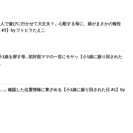
一人で遊びに行かせて大丈夫？」心配する母に、娘がまさかの報告
#3】by フトヒラたえこ
小1娘を探す母…初対面ママの一言にモヤッ【小1娘に振り回された
こ
…」確認した位置情報に青ざめる【小1娘に振り回された日 #1】by