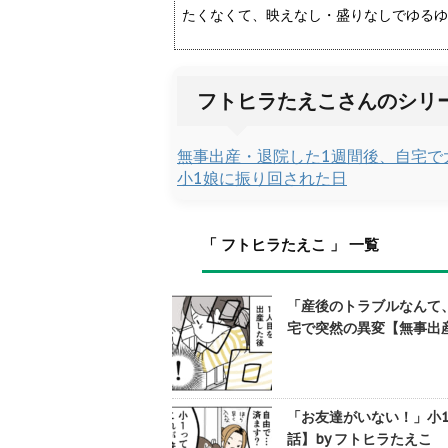
たくなくて、映えなし・盛りなしでゆるゆ
フトヒラたえこさんのシリ
無事出産・退院した1週間後、自宅で
小1娘に振り回された日
「 フトヒラたえこ 」 一覧
「産後のトラブルなんて
宅で突然の異変【無事出
「お友達がいない！」小1
話】by フトヒラたえこ