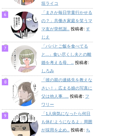
垣ライコ
「まさか毎日学童行かせる
の？」共働き家庭を笑うマ
マ友が突然謝...
投稿者:
す
じえ
「パパとご飯を食べてる
と…」食い尽くし夫との離
婚を考える母、...
投稿者:
しろみ
「彼の親の連絡先を教えな
さい！」広まる娘の写真に
父は他人事…...
投稿者:
フ
ワリー
「1人病気になったら何日
も休むようになるよ」周囲
が採用を止め...
投稿者:
ち