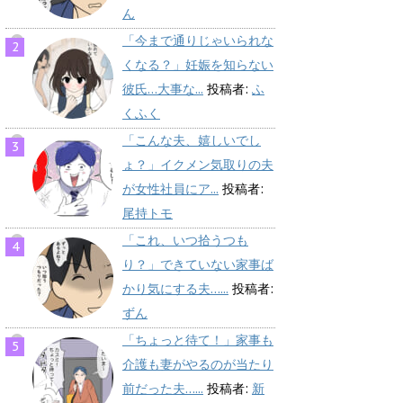
ん
「今まで通りじゃいられな
くなる？」妊娠を知らない
彼氏…大事な...
投稿者:
ふ
くふく
「こんな夫、嬉しいでし
ょ？」イクメン気取りの夫
が女性社員にア...
投稿者:
尾持トモ
「これ、いつ拾うつも
り？」できていない家事ば
かり気にする夫…...
投稿者:
ずん
「ちょっと待て！」家事も
介護も妻がやるのが当たり
前だった夫…...
投稿者:
新