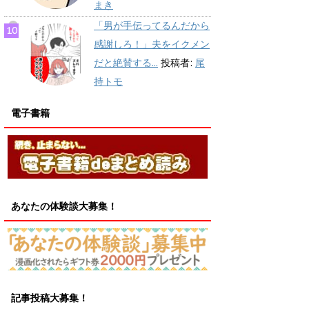
まき
「男が手伝ってるんだから
感謝しろ！」夫をイクメン
だと絶賛する...
投稿者:
尾
持トモ
電子書籍
あなたの体験談大募集！
記事投稿大募集！