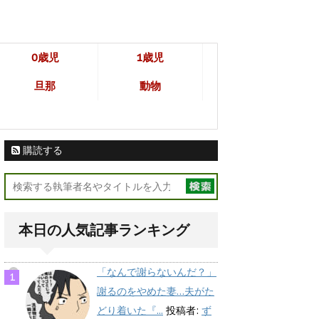
0歳児
1歳児
旦那
動物
購読する
本日の人気記事ランキング
「なんで謝らないんだ？」
謝るのをやめた妻…夫がた
どり着いた『...
投稿者:
ず