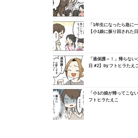
「1年生になったら急に
【小1娘に振り回された日 
「過保護～！」帰らない
日 #2】by フトヒラたえ
「小1の娘が帰ってこない
フトヒラたえこ