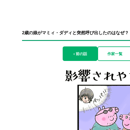
2歳の娘がマミィ・ダディと突然呼び出したのはなぜ？！
‹ 前の話
作家一覧