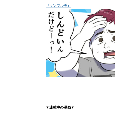
『マンフル夫』
▼連載中の漫画▼