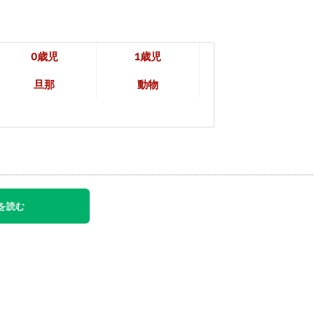
0歳児
1歳児
旦那
動物
を読む