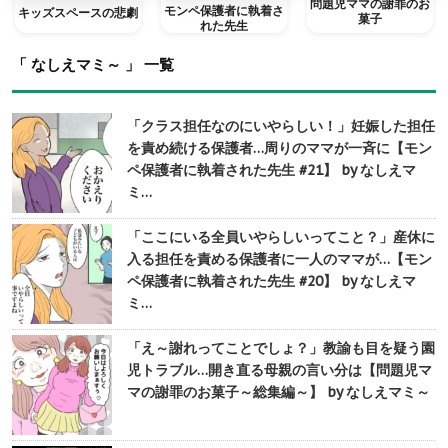
問題児ママの謝罪のお
モンペ保護者に執着さ
キッズスペースの悲劇
菓子
れた先生
「 なしえマミ～ 」 一覧
「クラス担任なのにいやらしい！」妊娠した担任
を責め続ける保護者…周りのママが一斉に【モン
ペ保護者に執着された先生 #21】 by なしえマ
ミ…
「ここにいる全員いやらしいってこと？」産休に
入る担任を責める保護者に一人のママが…【モン
ペ保護者に執着された先生 #20】 by なしえマ
ミ…
「え～謝れってことでしょ？」教諭も目を疑う園
児トラブル…開き直る母親の言い分は【問題児マ
マの謝罪のお菓子～総集編～】 by なしえマミ～