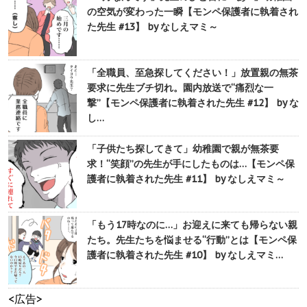
の空気が変わった一瞬【モンペ保護者に執着され
た先生 #13】 by なしえマミ～
「全職員、至急探してください！」放置親の無茶
要求に先生ブチ切れ。園内放送で“痛烈な一
撃”【モンペ保護者に執着された先生 #12】 by な
し…
「子供たち探してきて」幼稚園で親が無茶要
求！“笑顔”の先生が手にしたものは…【モンペ保
護者に執着された先生 #11】 by なしえマミ～
「もう17時なのに…」お迎えに来ても帰らない親
たち。先生たちを悩ませる“行動”とは【モンペ保
護者に執着された先生 #10】 by なしえマミ…
<広告>