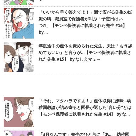
「いいから早く答えてよ！」園で広がる先生の妊
娠の噂…職員室で保護者が叫ぶ「予定日はい
つ?!」【モンペ保護者に執着された先生 #16】
by …
年度途中の産休を責められた先生、夫は「もう辞
めてもいい」と言うが…【モンペ保護者に執着さ
れた先生 #15】 by なしえマミ～
「それ、マタハラですよ！」産休取得に嫌味…幼
稚園教諭が詰め寄ると園長が返した“言い分”とは
【モンペ保護者に執着された先生 #14】 by な…
「3月なんです」先生のひと言に「あ…」幼稚園