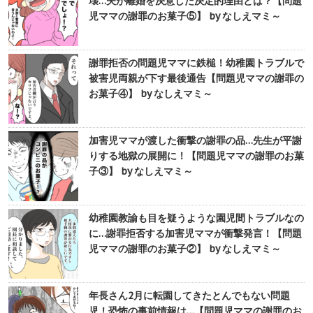
壊…夫が離婚を決意した決定的理由とは？【問題
児ママの謝罪のお菓子⑤】 by なしえマミ～
謝罪拒否の問題児ママに鉄槌！幼稚園トラブルで
被害児両親が下す最後通告【問題児ママの謝罪の
お菓子④】 by なしえマミ～
加害児ママが渡した衝撃の謝罪の品…先生が平謝
りする地獄の展開に！【問題児ママの謝罪のお菓
子③】 by なしえマミ～
幼稚園教諭も目を疑うような園児間トラブルなの
に…謝罪拒否する加害児ママが衝撃発言！【問題
児ママの謝罪のお菓子②】 by なしえマミ～
年長さん2月に転園してきたとんでもない問題
児！恐怖の事前情報は…【問題児ママの謝罪のお