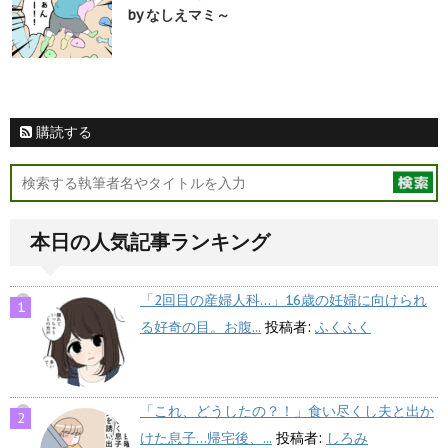
by なしえマミ～
購読する
本日の人気記事ランキング
「2回目の産婦人科…」16歳の妊婦に向けられ
る好奇の目。お腹...
投稿者:
ふくふく
「これ、どうしたの？！」食い尽くし夫と出か
けた息子…帰宅後、...
投稿者:
しろみ