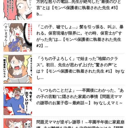
方的な怒りの電話…先生が絶句した“最後のひと
言”とは【モンペ保護者に執着された先生 #3】
b…
「この子、嘘でしょ…」髪を引っ張る、叫ぶ、暴
れる。保育現場が限界に。その時、保育士が“す
がった先”は…【モンペ保護者に執着された先生
#2】…
「うちの子よろしく」で始まった“地獄のクラ
ス”。初日、先生が思わず上げた“驚きの声”と
は？【モンペ保護者に執着された先生 #1】 by な
し…
「いつものことだよ」──卒園後にわかった、“あ
の子の言動”に隠された家庭の事情【問題児ママ
の謝罪のお菓子⑥～最終話～】 by なしえマミ～
問題児ママが逆ギレ謝罪！→卒園半年後に家庭崩