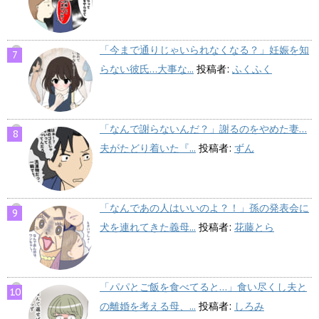
「今まで通りじゃいられなくなる？」妊娠を知
らない彼氏…大事な...
投稿者:
ふくふく
「なんで謝らないんだ？」謝るのをやめた妻…
夫がたどり着いた『...
投稿者:
ずん
「なんであの人はいいのよ？！」孫の発表会に
犬を連れてきた義母...
投稿者:
花藤とら
「パパとご飯を食べてると…」食い尽くし夫と
の離婚を考える母、...
投稿者:
しろみ