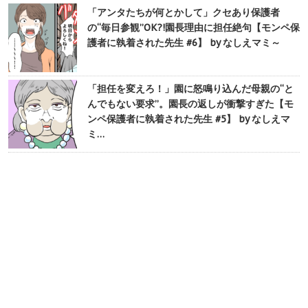
「アンタたちが何とかして」クセあり保護者
の“毎日参観”OK?!園長理由に担任絶句【モンペ保
護者に執着された先生 #6】 by なしえマミ～
「担任を変えろ！」園に怒鳴り込んだ母親の“と
んでもない要求”。園長の返しが衝撃すぎた【モ
ンペ保護者に執着された先生 #5】 by なしえマ
ミ…