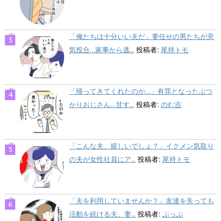
「俺たちは十分いい夫だ」妻任せの男たちが意
気投合…家事から逃...
投稿者:
尾持トモ
「帰ってきてくれたのか…」有罪となったぶつ
かりおじさん…甘す...
投稿者:
のむ吉
「こんな夫、嬉しいでしょ？」イクメン気取り
の夫が女性社員にア...
投稿者:
尾持トモ
「夫を利用していませんか？」友達を失っても
活動を続ける夫。妻...
投稿者:
ぷっぷ