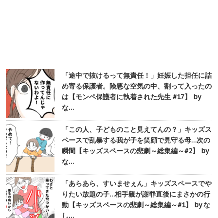
「途中で抜けるって無責任！」妊娠した担任に詰
め寄る保護者。険悪な空気の中、割って入ったの
は【モンペ保護者に執着された先生 #17】 by
な…
「この人、子どものこと見えてんの？」キッズス
ペースで乱暴する我が子を笑顔で見守る母…次の
瞬間【キッズスペースの悲劇～総集編～#2】 by
な…
「あらあら、すいませぇん」キッズスペースでや
りたい放題の子…相手親が謝罪直後にまさかの行
動【キッズスペースの悲劇～総集編～#1】 by な
し…