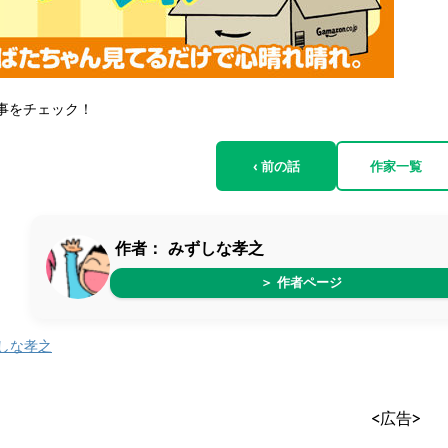
事をチェック！
‹ 前の話
作家一覧
作者：
みずしな孝之
＞ 作者ページ
しな孝之
<広告>