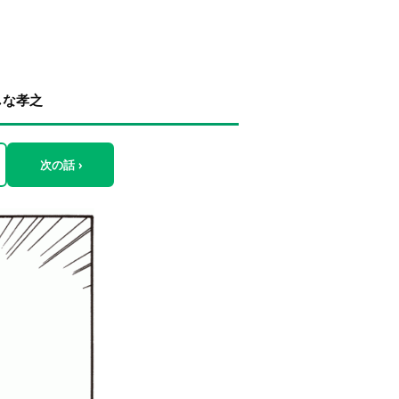
しな孝之
次の話 ›