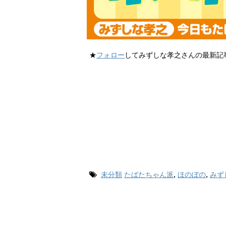
★
フォロー
してみずしな孝之さんの最新記
未分類
たばたちゃん派
,
ほのぼの
,
みず