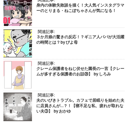
身内の体験失敗談を描く！大人気インスタグラマ
ーのとりまる・ねこぽちゃさんが気になる！
関連記事:
３か月娘の驚きの反応！？ギニア人パパが大活躍
の時間とは？by ぴよ母
関連記事:
クレーム保護者をねじ伏せた園長の一言【クレー
ムが多すぎる保護者のお話⑳】 by しろみ
関連記事:
夫のいびきトラブル。カフェで居眠りを始めた夫
に店員さんが…？！【寝不足な私、疲れが取れな
い夫③】 by おかゆ