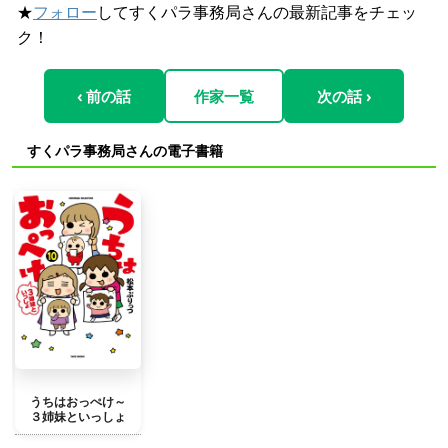
★
フォロー
してすくパラ事務局さんの最新記事をチェッ
ク！
‹ 前の話
作家一覧
次の話 ›
すくパラ事務局さんの電子書籍
うちはおっぺけ～
３姉妹といっしょ