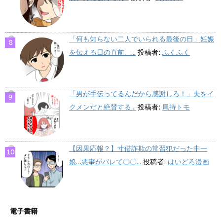
「何も知らない二人でいられる最後の日」妊娠
を伝える日の直前、...
投稿者:
ふくふく
「男が手伝ってるんだから感謝しろ！」夫をイ
クメンだと絶賛する...
投稿者:
尾持トモ
【因果応報？】寸借詐欺の常習犯だった中一
娘…悪事がバレて〇〇...
投稿者:
はいどろ漫画
電子書籍