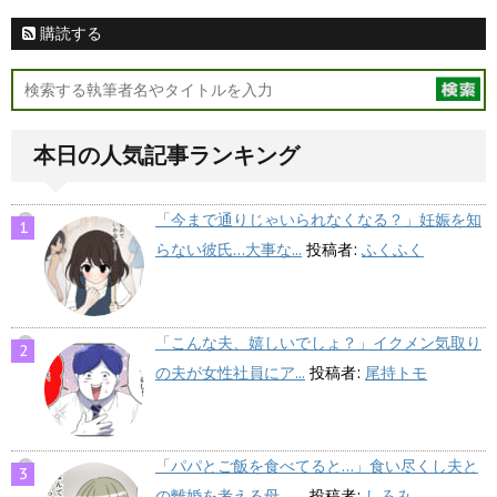
購読する
本日の人気記事ランキング
「今まで通りじゃいられなくなる？」妊娠を知
らない彼氏…大事な...
投稿者:
ふくふく
「こんな夫、嬉しいでしょ？」イクメン気取り
の夫が女性社員にア...
投稿者:
尾持トモ
「パパとご飯を食べてると…」食い尽くし夫と
の離婚を考える母、...
投稿者:
しろみ