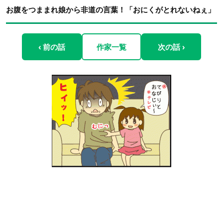
お腹をつままれ娘から非道の言葉！「おにくがとれないねぇ」
‹ 前の話
作家一覧
次の話 ›