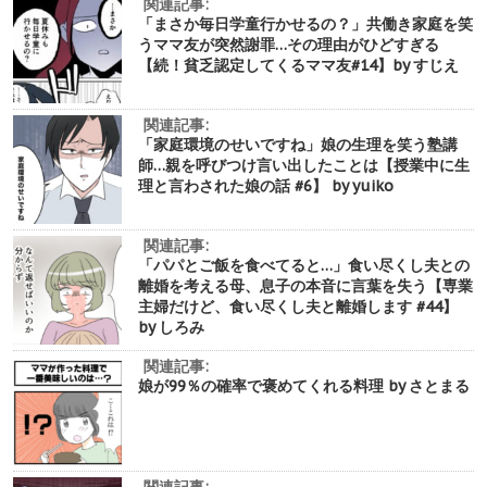
関連記事:
「まさか毎日学童行かせるの？」共働き家庭を笑
うママ友が突然謝罪…その理由がひどすぎる
【続！貧乏認定してくるママ友#14】by すじえ
関連記事:
「家庭環境のせいですね」娘の生理を笑う塾講
師…親を呼びつけ言い出したことは【授業中に生
理と言わされた娘の話 #6】 by yuiko
関連記事:
「パパとご飯を食べてると…」食い尽くし夫との
離婚を考える母、息子の本音に言葉を失う【専業
主婦だけど、食い尽くし夫と離婚します #44】
by しろみ
関連記事:
娘が99％の確率で褒めてくれる料理 by さとまる
関連記事: