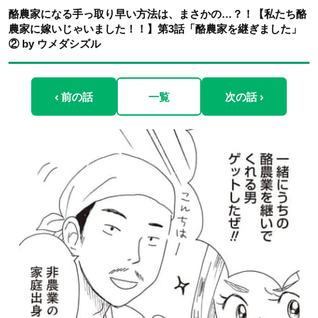
酪農家になる手っ取り早い方法は、まさかの…？！【私たち酪
農家に嫁いじゃいました！！】第3話「酪農家を継ぎました」
② by ウメダシズル
‹ 前の話
一覧
次の話 ›