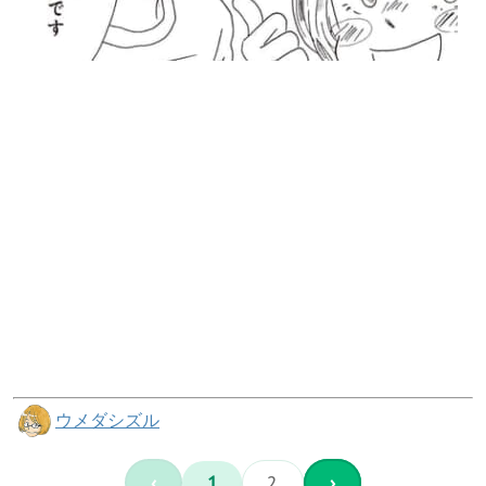
ウメダシズル
‹
1
2
›