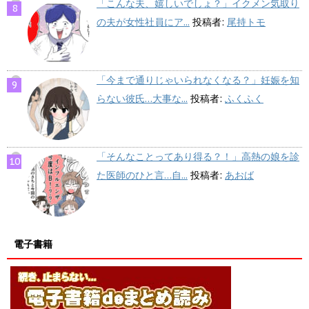
「こんな夫、嬉しいでしょ？」イクメン気取り
の夫が女性社員にア...
投稿者:
尾持トモ
「今まで通りじゃいられなくなる？」妊娠を知
らない彼氏…大事な...
投稿者:
ふくふく
「そんなことってあり得る？！」高熱の娘を診
た医師のひと言…自...
投稿者:
あおば
電子書籍