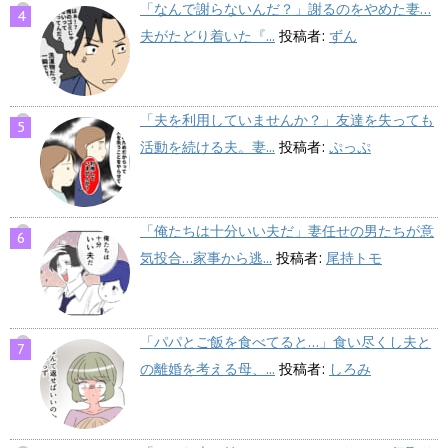
「なんで謝らないんだ？」謝るのをやめた妻…
夫がたどり着いた『...
投稿者:
ずん
「夫を利用していませんか？」友達を失っても
活動を続ける夫。妻...
投稿者:
ぷっぷ
「俺たちは十分いい夫だ」妻任せの男たちが意
気投合…家事から逃...
投稿者:
尾持トモ
「パパとご飯を食べてると…」食い尽くし夫と
の離婚を考える母、...
投稿者:
しろみ