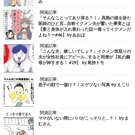
み
関連記事:
「そんなことってあり得る？！」高熱の娘を診た
医師のひと言…自称イクメン夫が驚いた事実とは
【妻と身体が入れ替わった話ー俺ってイクメンだ
よね？ー#46】by あおば
関連記事:
「こんな夫、嬉しいでしょ？」イクメン気取りの
夫が女性社員にアピール…すると同僚が【私の義
母が神すぎる！ #29】 by 尾持トモ
関連記事:
息子の顔で一儲け？！エゲツない写真 by えこり
関連記事:
ママがいない間にパパがこっそりと…？！ by ま
むさん