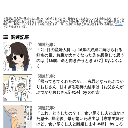
本記事は個人的体験談などに基づいて作成されており、脚色なども加えられている場合もあり、必ずしも
各読者の状況にあてはまるとは限りません。この記事の情報を用いて行動される場合、ご自身の責任と判
断により対応いただけますようお願い致します。 尚、記事に不適切な内容が含まれている場合は
こちら
からご連絡ください。
関連記事
関連記事:
「2回目の産婦人科…」16歳の妊婦に向けられる
好奇の目。お腹が大きくなった先を想像して思う
のは【16歳、命と向き合うとき #77】by ふくふ
く
関連記事:
「帰ってきてくれたのか…」有罪となったぶつか
りおじさん…甘すぎる期待の結末は【お父さんが
ぶつかりおじさん⁉︎ #14】by のむ吉
関連記事:
「これ、どうしたの？！」食い尽くし夫と出かけ
た息子…帰宅後、母が驚いた理由は【専業主婦だ
けど、食い尽くし夫と離婚します #45】 by しろ