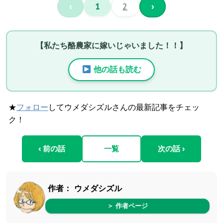
‹
1
2
›
【私たち酪農家に嫁いじゃいました！！】
他の話も読む
★
フォロー
してウメダシズルさんの最新記事をチェッ
ク！
‹ 前の話
一覧
次の話 ›
作者：
ウメダシズル
＞ 作者ページ