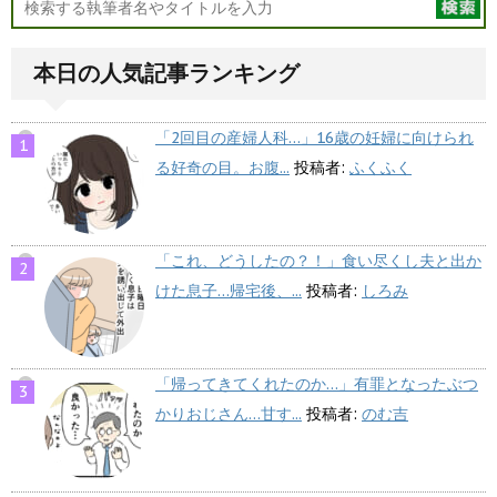
本日の人気記事ランキング
「2回目の産婦人科…」16歳の妊婦に向けられ
る好奇の目。お腹...
投稿者:
ふくふく
「これ、どうしたの？！」食い尽くし夫と出か
けた息子…帰宅後、...
投稿者:
しろみ
「帰ってきてくれたのか…」有罪となったぶつ
かりおじさん…甘す...
投稿者:
のむ吉