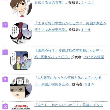
を伝える日の直前、...
投稿者:
ふくふく
「まさか毎日学童行かせるの？」共働き家庭を
笑うママ友が突然謝...
投稿者:
すじえ
【因果応報？】寸借詐欺の常習犯だった中一
娘…悪事がバレて〇〇...
投稿者:
はいどろ漫画
「1人病気になったら何日も休むようになる
よ」周囲が採用を止め...
投稿者:
ちまき
「あたし、わかんないから！」最後までタメ