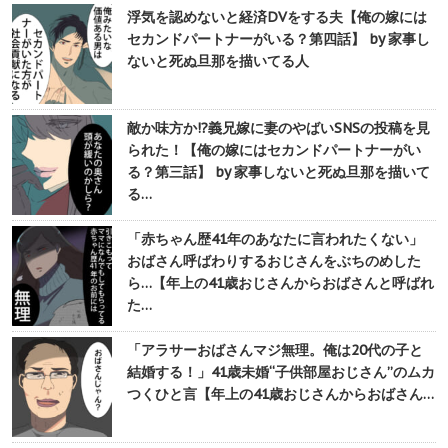
浮気を認めないと経済DVをする夫【俺の嫁には
セカンドパートナーがいる？第四話】 by 家事し
ないと死ぬ旦那を描いてる人
敵か味方か!?義兄嫁に妻のやばいSNSの投稿を見
られた！【俺の嫁にはセカンドパートナーがい
る？第三話】 by 家事しないと死ぬ旦那を描いて
る…
「赤ちゃん歴41年のあなたに言われたくない」
おばさん呼ばわりするおじさんをぶちのめした
ら…【年上の41歳おじさんからおばさんと呼ばれ
た…
「アラサーおばさんマジ無理。俺は20代の子と
結婚する！」41歳未婚“子供部屋おじさん”のムカ
つくひと言【年上の41歳おじさんからおばさん…