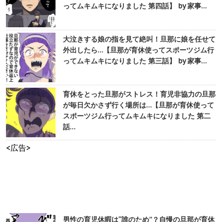
ってムキムキになりました 第四話】 by 家事…
大泣きする娘の指を見て絶叫！旦那に娘を任せて
外出したら…【旦那が育休使ってスポーツジム行
ってムキムキになりました 第三話】 by 家事…
育休をとった旦那がストレス！育児非協力の旦那
が毎日欠かさず行く場所は…【旦那が育休使って
スポーツジム行ってムキムキになりました 第二
話…
<広告>
男性の育児休暇は“誰のため”？自慢の旦那が育休