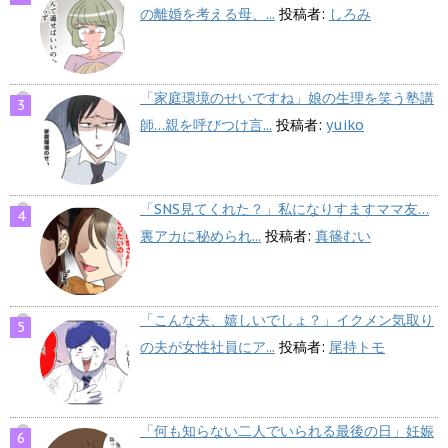
の離婚を考える母、...
投稿者:
しろみ
「家庭環境のせいですね」娘の生理を笑う塾講
師…親を呼びつけ言...
投稿者:
yuiko
「SNS見てくれた？」私になりすますママ友…
裏アカに秘められ...
投稿者:
真篠むい
「こんな夫、嬉しいでしょ？」イクメン気取り
の夫が女性社員にア...
投稿者:
尾持トモ
「何も知らない二人でいられる最後の日」妊娠