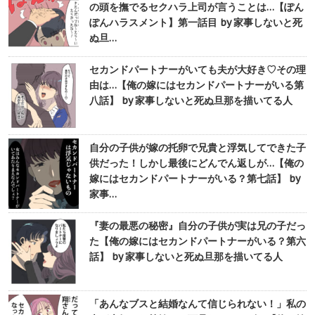
の頭を撫でるセクハラ上司が言うことは…【ぽん
ぽんハラスメント】第一話目 by 家事しないと死
ぬ旦…
セカンドパートナーがいても夫が大好き♡その理
由は…【俺の嫁にはセカンドパートナーがいる第
八話】 by 家事しないと死ぬ旦那を描いてる人
自分の子供が嫁の托卵で兄貴と浮気してできた子
供だった！しかし最後にどんでん返しが…【俺の
嫁にはセカンドパートナーがいる？第七話】 by
家事…
『妻の最悪の秘密』自分の子供が実は兄の子だっ
た【俺の嫁にはセカンドパートナーがいる？第六
話】 by 家事しないと死ぬ旦那を描いてる人
「あんなブスと結婚なんて信じられない！」私の