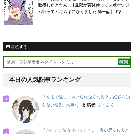
取得したとたん…【旦那が育休使ってスポーツジ
ム行ってムキムキになりました 第一話】 by…
購読する
本日の人気記事ランキング
「今まで通りじゃいられなくなる？」妊娠を知
らない彼氏…大事な...
投稿者:
ふくふく
「パパとご飯を食べてると…」食い尽くし夫と