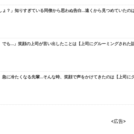
ょ？」知りすぎている同僚から思わぬ告白…遠くから見つめていたのは【上
でも…」笑顔の上司が言い出したことは【上司にグルーミングされた話 #
急に冷たくなる先輩…そんな時、笑顔で声をかけてきたのは【上司にグルー
<広告>