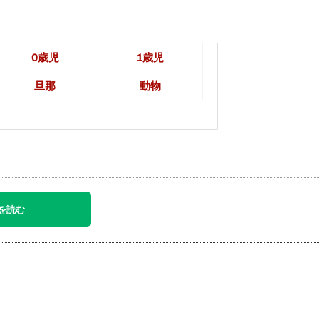
0歳児
1歳児
旦那
動物
を読む