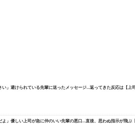
い」避けられている先輩に送ったメッセージ…返ってきた反応は【上司にグ
よ」優しい上司が急に仲のいい先輩の悪口…直後、思わぬ指示が飛ぶ【上司