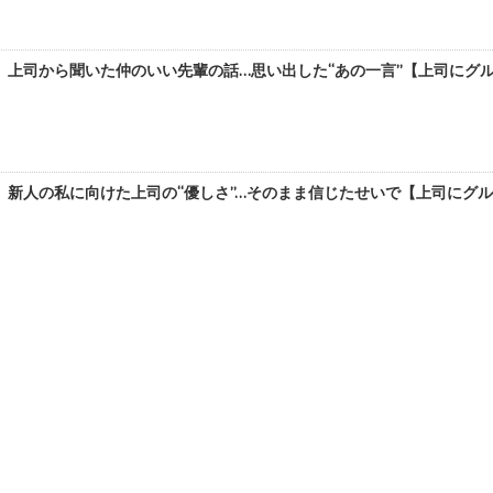
上司から聞いた仲のいい先輩の話…思い出した“あの一言”【上司にグルーミ
新人の私に向けた上司の“優しさ”…そのまま信じたせいで【上司にグルーミ