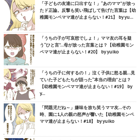
「子どもの友達に口出すな！」“あのママ”が放っ
たド正論。反撃も笑い飛ばして告げた言葉は【幼
稚園モンペママ達が止まらない！#21】 by yu…
「うちの子が可哀想でしょ！」ママ友の耳を疑
う“ひと言”…母が放った言葉とは？【幼稚園モン
ペママ達が止まらない！#20】 by yuiko
「うちの子に何するの！」泣く子供に怒る親…見
ていた子どもたちが語った“本当の理由”とは？
【幼稚園モンペママ達が止まらない！#19】 by
y…
「問題児だね～」嫌味を放ち笑うママ友…その
時、園に1人の親の怒声が響いた【幼稚園モンペ
ママ達が止まらない！#18】 by yuiko