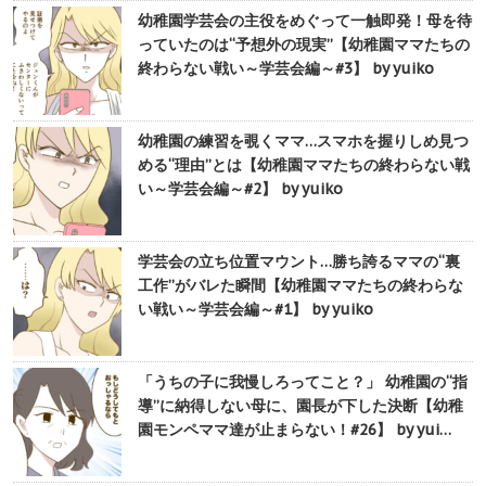
幼稚園学芸会の主役をめぐって一触即発！母を待
っていたのは“予想外の現実”【幼稚園ママたちの
終わらない戦い～学芸会編～#3】 by yuiko
幼稚園の練習を覗くママ…スマホを握りしめ見つ
める“理由”とは【幼稚園ママたちの終わらない戦
い～学芸会編～#2】 by yuiko
学芸会の立ち位置マウント…勝ち誇るママの“裏
工作”がバレた瞬間【幼稚園ママたちの終わらな
い戦い～学芸会編～#1】 by yuiko
「うちの子に我慢しろってこと？」 幼稚園の“指
導”に納得しない母に、園長が下した決断【幼稚
園モンペママ達が止まらない！#26】 by yui…