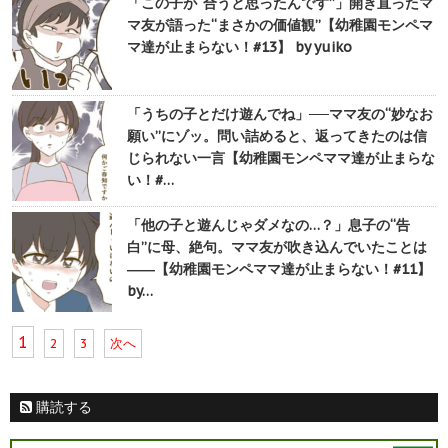
「この子が“合うと思ったんです”」開き直ったマ
マ友が語った“まさかの価値観”【幼稚園モンペマ
マ達が止まらない！#13】 by yuiko
「うちの子とだけ遊んでね」──ママ友の“妙なお
願い”にゾッ。問い詰めると、返ってきたのは信
じられない一言【幼稚園モンペママ達が止まらな
い！#…
「他の子と遊んじゃダメなの…？」息子の“告
白”に母、絶句。ママ友が吹き込んでいたことは
――【幼稚園モンペママ達が止まらない！#11】
by…
1
2
3
次へ
購読する