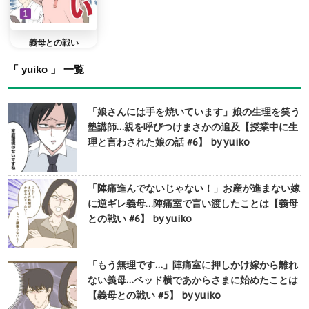
義母との戦い
「 yuiko 」 一覧
「娘さんには手を焼いています」娘の生理を笑う
塾講師…親を呼びつけまさかの追及【授業中に生
理と言わされた娘の話 #6】 by yuiko
「陣痛進んでないじゃない！」お産が進まない嫁
に逆ギレ義母…陣痛室で言い渡したことは【義母
との戦い #6】 by yuiko
「もう無理です…」陣痛室に押しかけ嫁から離れ
ない義母…ベッド横であからさまに始めたことは
【義母との戦い #5】 by yuiko