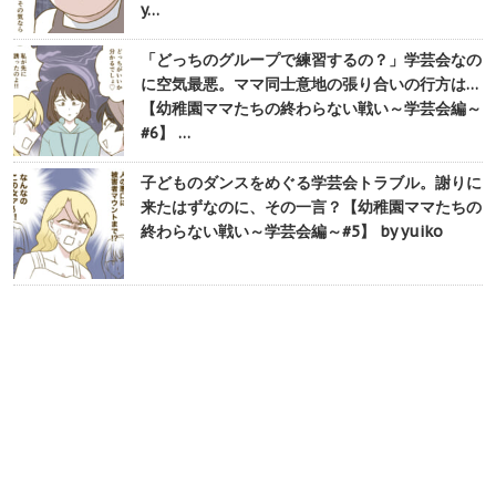
y…
「どっちのグループで練習するの？」学芸会なの
に空気最悪。ママ同士意地の張り合いの行方は…
【幼稚園ママたちの終わらない戦い～学芸会編～
#6】 …
子どものダンスをめぐる学芸会トラブル。謝りに
来たはずなのに、その一言？【幼稚園ママたちの
終わらない戦い～学芸会編～#5】 by yuiko