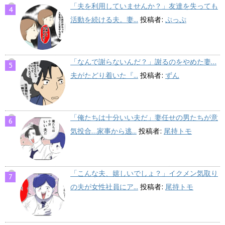
「夫を利用していませんか？」友達を失っても
活動を続ける夫。妻...
投稿者:
ぷっぷ
「なんで謝らないんだ？」謝るのをやめた妻…
夫がたどり着いた『...
投稿者:
ずん
「俺たちは十分いい夫だ」妻任せの男たちが意
気投合…家事から逃...
投稿者:
尾持トモ
「こんな夫、嬉しいでしょ？」イクメン気取り
の夫が女性社員にア...
投稿者:
尾持トモ