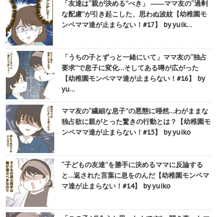
「友達は“親が決める”べき」 ――ママ友の“過剰
な配慮”が引き起こした、思わぬ波紋【幼稚園モ
ンペママ達が止まらない！#17】 by yuik…
「うちの子とずっと一緒にいて」ママ友の“独占
要求”で息子に変化…そしてある噂が広がった
【幼稚園モンペママ達が止まらない！#16】 by
yu…
ママ友の“繊細な息子”の悪態に唖然…わがままな
独占欲に親がとった驚きの行動とは？【幼稚園モ
ンペママ達が止まらない！#15】 by yuiko
“子どもの友達”を勝手に決めるママに反論する
と…返された言葉に息をのんだ【幼稚園モンペマ
マ達が止まらない！#14】 by yuiko