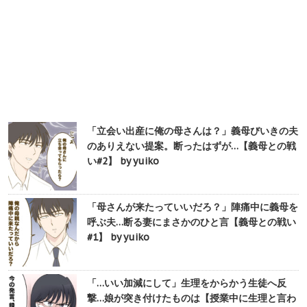
「立会い出産に俺の母さんは？」義母びいきの夫
のありえない提案。断ったはずが…【義母との戦
い#2】 by yuiko
「母さんが来たっていいだろ？」陣痛中に義母を
呼ぶ夫…断る妻にまさかのひと言【義母との戦い
#1】 by yuiko
「…いい加減にして」生理をからかう生徒へ反
撃…娘が突き付けたものは【授業中に生理と言わ