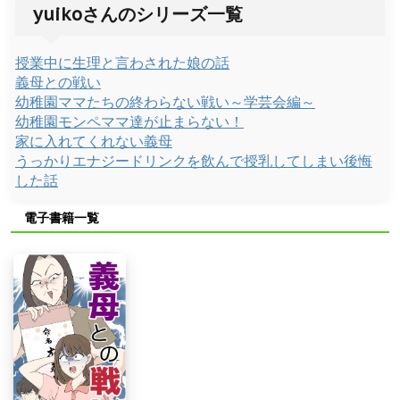
yuikoさんのシリーズ一覧
授業中に生理と言わされた娘の話
義母との戦い
幼稚園ママたちの終わらない戦い～学芸会編～
幼稚園モンペママ達が止まらない！
家に入れてくれない義母
うっかりエナジードリンクを飲んで授乳してしまい後悔
した話
電子書籍一覧