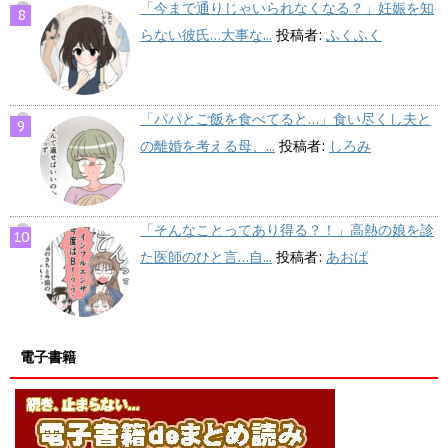
「今まで通りじゃいられなくなる？」妊娠を知
らない彼氏…大事な...
投稿者:
ふくふく
「パパとご飯を食べてると…」食い尽くし夫と
の離婚を考える母、...
投稿者:
しろみ
「そんなことってあり得る？！」高熱の娘を診
た医師のひと言…自...
投稿者:
あおば
電子書籍