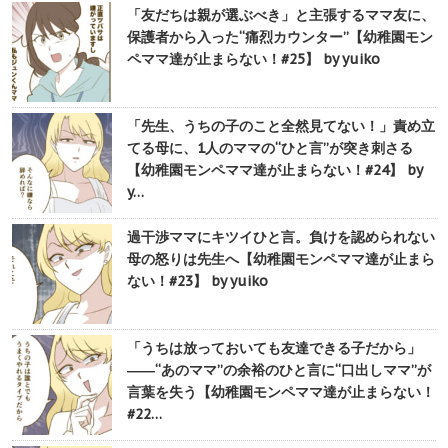
「友だちは親が選ぶべき」と主張するママ友に、
保護者から入った“痛烈カウンター”【幼稚園モン
ペママ達が止まらない！#25】 by yuiko
「先生、うちの子のこと全然見てない！」責め立
てる母に、1人のママの“ひと言”が突き刺さる
【幼稚園モンペママ達が止まらない！#24】 by
y…
過干渉ママにキツイひと言。負けを認められない
母の怒りは先生へ【幼稚園モンペママ達が止まら
ない！#23】 by yuiko
「うちは放っておいても友達できる子だから」
――“あのママ”の余裕のひと言に“口出しママ”が
言葉を失う【幼稚園モンペママ達が止まらない！
#22…