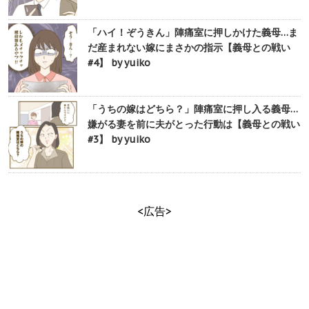
「ハイ！ぞうきん」陣痛室に押しかけた義母…ま
だ産まれない嫁にまさかの指示【義母との戦い
#4】 by yuiko
「うちの嫁はどちら？」陣痛室に押し入る義母…
嫌がる妻を前に夫がとった行動は【義母との戦い
#3】 by yuiko
<広告>