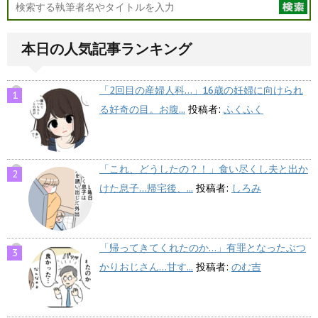
本日の人気記事ランキング
「2回目の産婦人科…」16歳の妊婦に向けられ
る好奇の目。お腹...
投稿者:
ふくふく
「これ、どうしたの？！」食い尽くし夫と出か
けた息子…帰宅後、...
投稿者:
しろみ
「帰ってきてくれたのか…」有罪となったぶつ
かりおじさん…甘す...
投稿者:
のむ吉