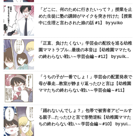
「どこに、何のために行きたいって？」授業を止
めた生徒に塾の講師がマイクを突き付けた【授業
中に生理と言わされた娘の話 #1】 by yuiko
「正直、負けたくない」学芸会の配役を巡る幼稚
園ママトラブル…最後の本音は【幼稚園ママたち
の終わらない戦い～学芸会編～#12】 by yuik…
「うちの子が一番でしょ！」学芸会の配置発表で
母が暴走…教室が静まり返ったひと言は【幼稚園
ママたちの終わらない戦い～学芸会編～#11】
「踊れないんでしょ？」包帯で被害者アピールす
る親子…たったひと言で形勢逆転【幼稚園ママた
ちの終わらない戦い～学芸会編～#10】 by yui…