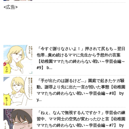
<広告>
「今すぐ謝りなさいよ！」押されて尻もち→翌日
包帯…責め続けるママに先生から予想外の言葉
【幼稚園ママたちの終わらない戦い～学芸会編～
#9】 b…
「手が出たのは謝るけど…」園庭で起きたケガ騒
動。謝罪より先に出た一言が招いた事態【幼稚園
ママたちの終わらない戦い～学芸会編～#8】 by
y…
「ねぇ、なんで無視するんですか？」学芸会の練
習中、ママ同士の空気が変わったひと言【幼稚園
ママたちの終わらない戦い～学芸会編～#7】 by