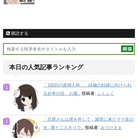
購読する
本日の人気記事ランキング
「2回目の産婦人科…」16歳の妊婦に向けられ
る好奇の目。お腹...
投稿者:
ふくふく
「旦那さんは席を外して」謝罪に来たママ友の
夫…妻と二人きりで...
投稿者:
みつけまま