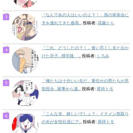
「なんであの人はいいのよ？！」孫の発表会に
犬を連れてきた義母...
投稿者:
花藤とら
「これ、どうしたの？！」食い尽くし夫と出か
けた息子…帰宅後、...
投稿者:
しろみ
「俺たちは十分いい夫だ」妻任せの男たちが意
気投合…家事から逃...
投稿者:
尾持トモ
「こんな夫、嬉しいでしょ？」イクメン気取り
の夫が女性社員にア...
投稿者:
尾持トモ