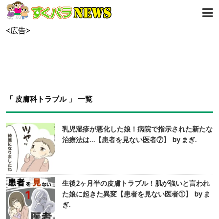
<広告>
「 皮膚科トラブル 」 一覧
乳児湿疹が悪化した娘！病院で指示された新たな
治療法は…【患者を見ない医者⑦】 by まぎ.
生後2ヶ月半の皮膚トラブル！肌が強いと言われ
た娘に起きた異変【患者を見ない医者①】 by ま
ぎ.