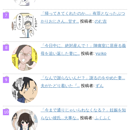
「帰ってきてくれたのか…」有罪となったぶつ
かりおじさん…甘す...
投稿者:
のむ吉
「今日中に、絶対産んで！」陣痛室に居座る義
母を追い返した妻に...
投稿者:
yuiko
「なんで謝らないんだ？」謝るのをやめた妻…
夫がたどり着いた『...
投稿者:
ずん
「今まで通りじゃいられなくなる？」妊娠を知
らない彼氏…大事な...
投稿者:
ふくふく