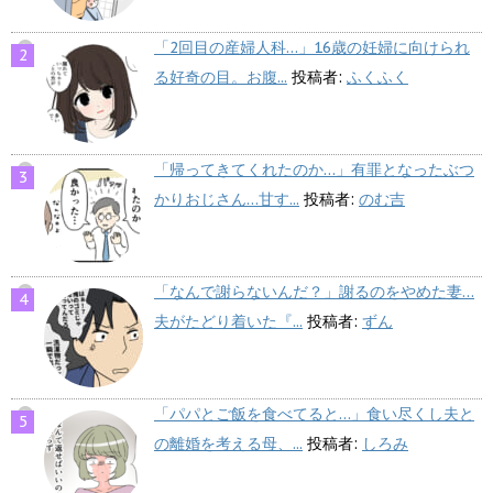
「2回目の産婦人科…」16歳の妊婦に向けられ
る好奇の目。お腹...
投稿者:
ふくふく
「帰ってきてくれたのか…」有罪となったぶつ
かりおじさん…甘す...
投稿者:
のむ吉
「なんで謝らないんだ？」謝るのをやめた妻…
夫がたどり着いた『...
投稿者:
ずん
「パパとご飯を食べてると…」食い尽くし夫と
の離婚を考える母、...
投稿者:
しろみ