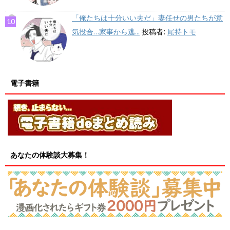
「俺たちは十分いい夫だ」妻任せの男たちが意
気投合…家事から逃...
投稿者:
尾持トモ
電子書籍
あなたの体験談大募集！