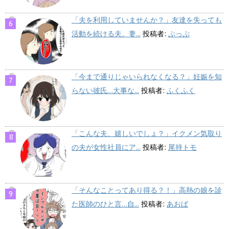
「夫を利用していませんか？」友達を失っても
活動を続ける夫。妻...
投稿者:
ぷっぷ
「今まで通りじゃいられなくなる？」妊娠を知
らない彼氏…大事な...
投稿者:
ふくふく
「こんな夫、嬉しいでしょ？」イクメン気取り
の夫が女性社員にア...
投稿者:
尾持トモ
「そんなことってあり得る？！」高熱の娘を診
た医師のひと言…自...
投稿者:
あおば