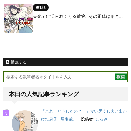
第1話
夫宛てに送られてくる荷物…その正体はまさ…
購読する
本日の人気記事ランキング
「これ、どうしたの？！」食い尽くし夫と出か
けた息子…帰宅後、...
投稿者:
しろみ