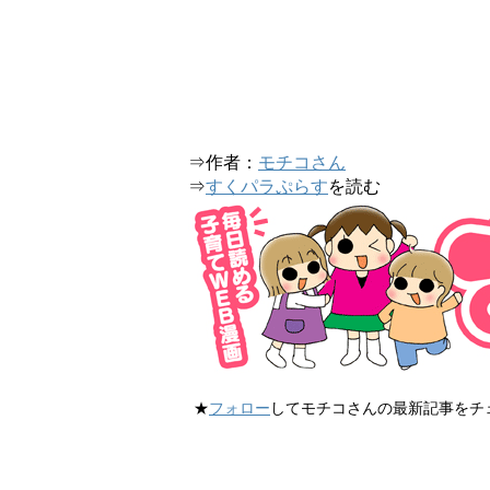
⇒作者：
モチコさん
⇒
すくパラぷらす
を読む
★
フォロー
してモチコさんの最新記事をチ