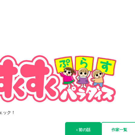
ェック！
‹ 前の話
作家一覧