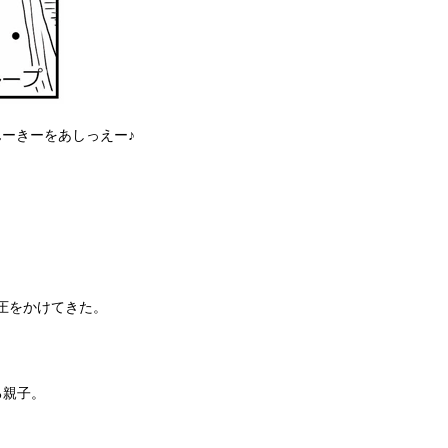
ーきーをあしっえー♪
圧をかけてきた。
る親子。