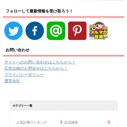
フォローして最新情報を受け取ろう！
お問い合わせ
サイトへのお問い合わせはこちらから！
広告出稿のお問合せはこちらから！
プライバシーポリシー
運営会社
カテゴリー一覧
人気記事ランキング
妊活講座