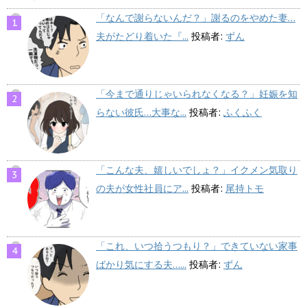
「なんで謝らないんだ？」謝るのをやめた妻…
夫がたどり着いた『...
投稿者:
ずん
「今まで通りじゃいられなくなる？」妊娠を知
らない彼氏…大事な...
投稿者:
ふくふく
「こんな夫、嬉しいでしょ？」イクメン気取り
の夫が女性社員にア...
投稿者:
尾持トモ
「これ、いつ拾うつもり？」できていない家事
ばかり気にする夫…...
投稿者:
ずん