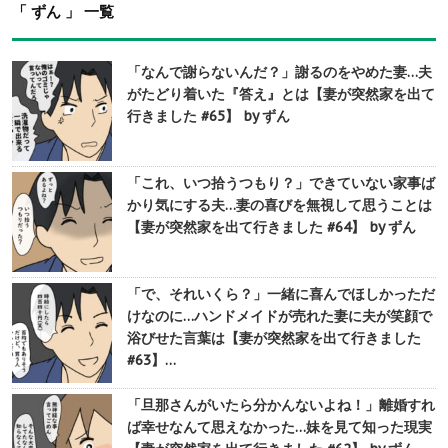
「 ずん 」 一覧
「なんで謝らないんだ？」謝るのをやめた妻…夫
がたどり着いた『答え』とは【妻が突然家を出て
行きました #65】 by ずん
「これ、いつ拾うつもり？」できていない家事ば
かり気にする夫…妻の喜びを無視して思うことは
【妻が突然家を出て行きました #64】 by ずん
「で、それいくら？」一緒に喜んでほしかっただ
けなのに…ハンドメイドが売れた妻に夫が笑顔で
浴びせた言葉は【妻が突然家を出て行きました
#63】…
「旦那さんがいたら分かんないよね！」離婚すれ
ば幸せなんて思えなかった…妹を見て知った現実