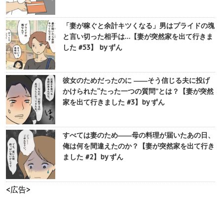
「妻が稼ぐと余計キツくなる」男はプライドの塊
と言い切った相手は…【妻が突然家を出て行きま
した #53】 by ずん
彼女のためだったのに ――そう信じる夫に投げ
かけられた“たった一つの質問”とは？【妻が突然
家を出て行きました #3】by ずん
すべては妻のため――母の料理が届いたあの日、
俺は何を間違えたのか？【妻が突然家を出て行き
ました #2】by ずん
<広告>