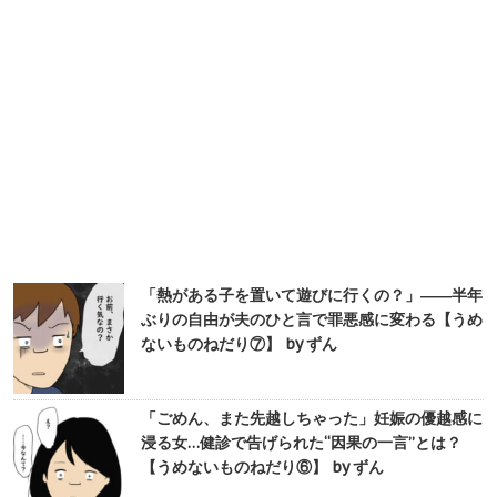
「熱がある子を置いて遊びに行くの？」――半年
ぶりの自由が夫のひと言で罪悪感に変わる【うめ
ないものねだり⑦】 by ずん
「ごめん、また先越しちゃった」妊娠の優越感に
浸る女…健診で告げられた“因果の一言”とは？
【うめないものねだり⑥】 by ずん