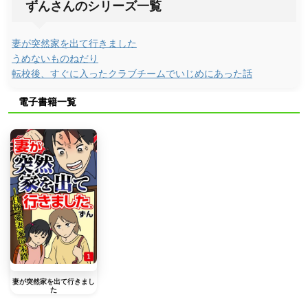
ずんさんのシリーズ一覧
妻が突然家を出て行きました
うめないものねだり
転校後、すぐに入ったクラブチームでいじめにあった話
電子書籍一覧
妻が突然家を出て行きまし
た