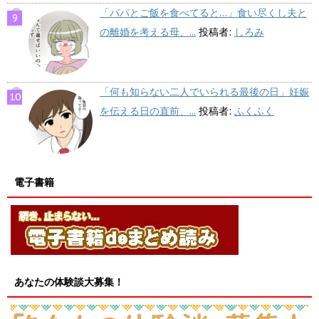
「パパとご飯を食べてると…」食い尽くし夫と
の離婚を考える母、...
投稿者:
しろみ
「何も知らない二人でいられる最後の日」妊娠
を伝える日の直前、...
投稿者:
ふくふく
電子書籍
あなたの体験談大募集！