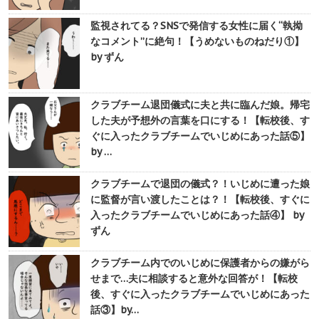
監視されてる？SNSで発信する女性に届く“執拗
なコメント”に絶句！【うめないものねだり①】
by ずん
クラブチーム退団儀式に夫と共に臨んだ娘。帰宅
した夫が予想外の言葉を口にする！【転校後、す
ぐに入ったクラブチームでいじめにあった話⑤】
by …
クラブチームで退団の儀式？！いじめに遭った娘
に監督が言い渡したことは？！【転校後、すぐに
入ったクラブチームでいじめにあった話④】 by
ずん
クラブチーム内でのいじめに保護者からの嫌がら
せまで…夫に相談すると意外な回答が！【転校
後、すぐに入ったクラブチームでいじめにあった
話③】by…