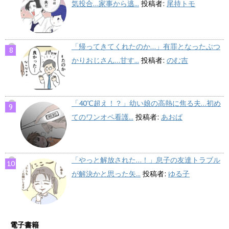
気投合…家事から逃...
投稿者:
尾持トモ
「帰ってきてくれたのか…」有罪となったぶつ
かりおじさん…甘す...
投稿者:
のむ吉
「40℃超え！？」幼い娘の高熱に焦る夫…初め
てのワンオペ看護...
投稿者:
あおば
「やっと解放された…！」息子の友達トラブル
が解決かと思った矢...
投稿者:
ゆる子
電子書籍