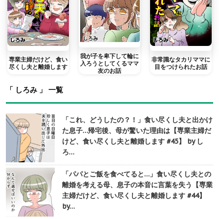
我が子を卑下して輪に
専業主婦だけど、食い
非常識なタカリママに
入ろうとしてくるママ
尽くし夫と離婚します
目をつけられたお話
友のお話
「 しろみ 」 一覧
「これ、どうしたの？！」食い尽くし夫と出かけ
た息子…帰宅後、母が驚いた理由は【専業主婦だ
けど、食い尽くし夫と離婚します #45】 by し
ろ…
「パパとご飯を食べてると…」食い尽くし夫との
離婚を考える母、息子の本音に言葉を失う【専業
主婦だけど、食い尽くし夫と離婚します #44】
by…