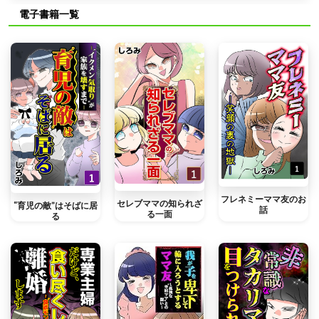
電子書籍一覧
フレネミーママ友のお
セレブママの知られざ
“育児の敵”はそばに居
話
る一面
る