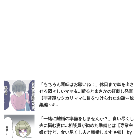
「もちろん運転はお願いね！」休日まで車を出さ
せる図々しいママ友…断るとまさかの釘刺し発言
【非常識なタカリママに目をつけられたお話～総
集編～#…
「一緒に離婚の準備をしませんか？」食い尽くし
夫に悩む妻に…相談員が勧めた準備とは【専業主
婦だけど、食い尽くし夫と離婚します #40】 by