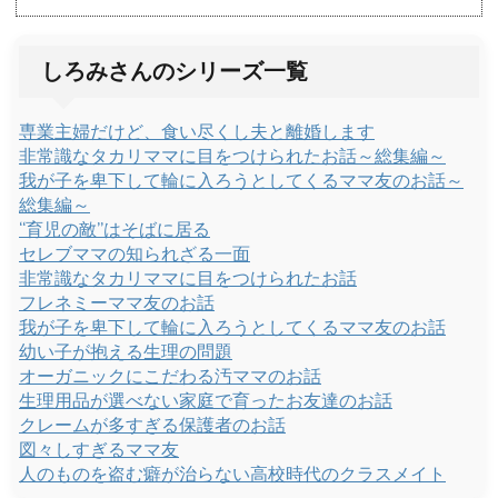
しろみさんのシリーズ一覧
専業主婦だけど、食い尽くし夫と離婚します
非常識なタカリママに目をつけられたお話～総集編～
我が子を卑下して輪に入ろうとしてくるママ友のお話～
総集編～
“育児の敵”はそばに居る
セレブママの知られざる一面
非常識なタカリママに目をつけられたお話
フレネミーママ友のお話
我が子を卑下して輪に入ろうとしてくるママ友のお話
幼い子が抱える生理の問題
オーガニックにこだわる汚ママのお話
生理用品が選べない家庭で育ったお友達のお話
クレームが多すぎる保護者のお話
図々しすぎるママ友
人のものを盗む癖が治らない高校時代のクラスメイト