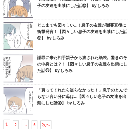
子の友達を出禁にした話㉝】 by しろみ
どこまでも図々しい…！息子の友達が謝罪直後に
衝撃発言！【図々しい息子の友達を出禁にした話
㉜】 by しろみ
謝罪に来た相手親子から渡された紙袋。驚きのそ
の中身とは？！【図々しい息子の友達を出禁にし
た話㉛】 by しろみ
「買ってくれたら盗らなかった！」息子のとんで
もない言い分に母は…【図々しい息子の友達を出
禁にした話㉚】 by しろみ
1
…
2
6
次へ