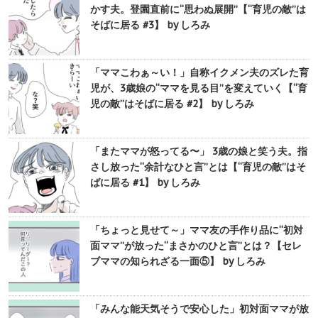
かす夫。登園直前に“思わぬ展開”【“育児の敵”は
そばに居る #3】 by しろみ
「ママこわぁ～い！」自称イクメン夫のズレた育
児が、3歳娘の“ママを見る目”を変えていく【“育
児の敵”はそばに居る #2】 by しろみ
「またママが怒ってる〜」 3歳の娘と笑う夫。指
さし放った“余計なひと言”とは【“育児の敵”はそ
ばに居る #1】 by しろみ
「ちょっと見せて～」ママ友の手作り品に“初対
面ママ”が放った“まさかのひと言”とは？【セレ
ブママの知られざる一面⑤】 by しろみ
「みんな能天気そうで安心した」初対面ママが放