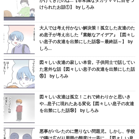
かけてきたのは…【非常識なタカリママに目をつ
けられたお話①】 by しろみ
大人では考え付かない解決策！孤立した友達のた
め息子が考え出した『素敵なアイデア』【図々し
い息子の友達を出禁にした話㊱～最終話～】 by
しろ…
図々しい友達の寂しい本音。子供同士で話してい
た意外な話【図々しい息子の友達を出禁にした話
㉟】 by しろみ
図々しい友達は孤立！これで終わりかと思いき
や…息子に現れたある変化【図々しい息子の友達
を出禁にした話㉞】 by しろみ
悪事がバレたのに懲りない問題児。しかし、学校
で噂は広がり周囲の態度は一斉に...【図々しい息