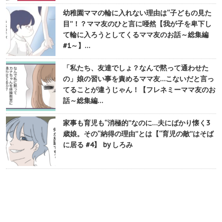
幼稚園ママの輪に入れない理由は“子どもの見た
目”！？ママ友のひと言に唖然【我が子を卑下し
て輪に入ろうとしてくるママ友のお話～総集編
#1～】…
「私たち、友達でしょ？なんで黙って通わせた
の」娘の習い事を責めるママ友…こないだと言っ
てることが違うじゃん！【フレネミーママ友のお
話～総集編…
家事も育児も“消極的”なのに…夫にばかり懐く3
歳娘。その“納得の理由”とは【“育児の敵”はそば
に居る #4】 by しろみ