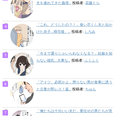
犬を連れてきた義母...
投稿者:
花藤とら
「これ、どうしたの？！」食い尽くし夫と出か
けた息子…帰宅後、...
投稿者:
しろみ
「今まで通りじゃいられなくなる？」妊娠を知
らない彼氏…大事な...
投稿者:
ふくふく
「アイツ、必死かよ」懲りない男が食事に誘う
と元妻が即レス！返...
投稿者:
ちゅん
「俺たちは十分いい夫だ」妻任せの男たちが意