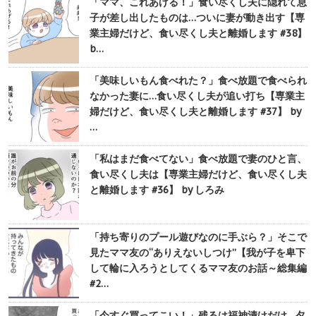
「ママ、これあげる！」食い尽くし夫に隠れて息
子が差し出したものは…ついに妻が動き出す【専
業主婦だけど、食い尽くし夫と離婚します #38】
b…
「美味しいもん食べれた？」食べ放題で食べられ
なかった妻に…食い尽くし夫が追い打ち【専業主
婦だけど、食い尽くし夫と離婚します #37】 by
…
「私はまだ食べてない」食べ放題で妻のひと言、
食い尽くし夫は【専業主婦だけど、食い尽くし夫
と離婚します #36】 by しろみ
「持ち寄りのプール遊びなのに手ぶら？」そこで
見たママ友の“ありえないしつけ”【我が子を卑下
して輪に入ろうとしてくるママ友のお話～総集編
#2…
「今すぐ買ってこい！」残るは福神漬けだけ…夕