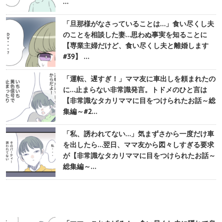
…
「旦那様がなさっていることは…」食い尽くし夫
のことを相談した妻…思わぬ事実を知ることに
【専業主婦だけど、食い尽くし夫と離婚します
#39】 …
「運転、遅すぎ！」ママ友に車出しを頼まれたの
に…止まらない非常識発言。トドメのひと言は
【非常識なタカリママに目をつけられたお話～総
集編～#2…
「私、誘われてない…」気まずさから一度だけ車
を出したら…翌日、ママ友から図々しすぎる要求
が【非常識なタカリママに目をつけられたお話～
総集編～…