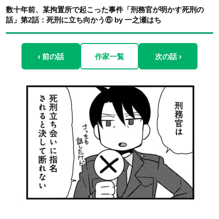
数十年前、某拘置所で起こった事件「刑務官が明かす死刑の
話」第2話：死刑に立ち向かう⑥ by 一之瀬はち
‹ 前の話
作家一覧
次の話 ›