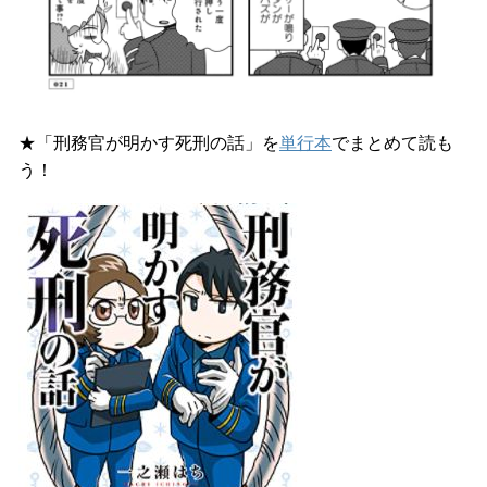
★「刑務官が明かす死刑の話」を
単行本
でまとめて読も
う！