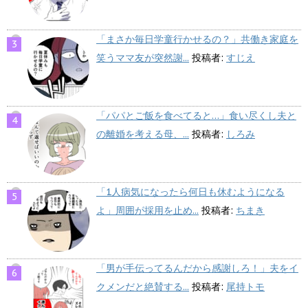
「まさか毎日学童行かせるの？」共働き家庭を
笑うママ友が突然謝...
投稿者:
すじえ
「パパとご飯を食べてると…」食い尽くし夫と
の離婚を考える母、...
投稿者:
しろみ
「1人病気になったら何日も休むようになる
よ」周囲が採用を止め...
投稿者:
ちまき
「男が手伝ってるんだから感謝しろ！」夫をイ
クメンだと絶賛する...
投稿者:
尾持トモ