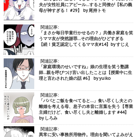
夫が女性社員にアピール…すると同僚が【私の義
母が神すぎる！ #29】 by 尾持トモ
関連記事:
「まさか毎日学童行かせるの？」共働き家庭を笑
うママ友が突然謝罪…その理由がひどすぎる
【続！貧乏認定してくるママ友#14】by すじえ
関連記事:
「家庭環境のせいですね」娘の生理を笑う塾講
師…親を呼びつけ言い出したことは【授業中に生
理と言わされた娘の話 #6】 by yuiko
関連記事:
「パパとご飯を食べてると…」食い尽くし夫との
離婚を考える母、息子の本音に言葉を失う【専業
主婦だけど、食い尽くし夫と離婚します #44】
by しろみ
関連記事:
異常に安い事務所用物件。理由を聞いてよみがえ