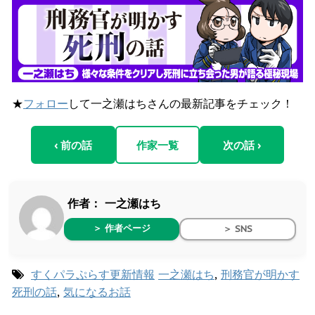
★
フォロー
して一之瀬はちさんの最新記事をチェック！
‹ 前の話
作家一覧
次の話 ›
作者：
一之瀬はち
＞ 作者ページ
＞ SNS
すくパラぷらす更新情報
一之瀬はち
,
刑務官が明かす
死刑の話
,
気になるお話