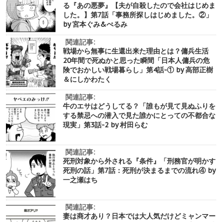
る『あの悪夢』【夫が自殺したので会社はじめま
した。】第7話「事務所探しはじめました。②」
by 宮本ぐみ&ぺるみ
関連記事:
戦場から無事に生還出来た理由とは？傭兵生活
20年間で死ぬかと思った瞬間「日本人傭兵の危
険でおかしい戦場暮らし」第4話-① by 高部正樹
＆にしかわたく
関連記事:
牛のエサはどうしてる？「誰もが見て見ぬふりを
する禁忌への潜入で見た誰かにとっての不都合な
現実」第3話-2 by 村田らむ
関連記事:
死刑対象から外される『条件』「刑務官が明かす
死刑の話」第7話：死刑が決まるまでの流れ④ by
一之瀬はち
関連記事:
妻は商才あり？日本では大人気だけどミャンマー