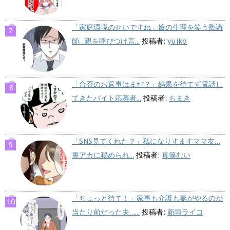
「家庭環境のせいですね」娘の生理を笑う塾講
師…親を呼びつけ言...
投稿者:
yuiko
「合否のお返事はまだ？」結果を待てず電話し
てきたバイト応募者...
投稿者:
ちまき
「SNS見てくれた？」私になりすますママ友…
裏アカに秘められ...
投稿者:
真篠むい
「ちょっと待て！」家事も介護も妻がやるのが
当たり前だった夫…...
投稿者:
新垣ライコ