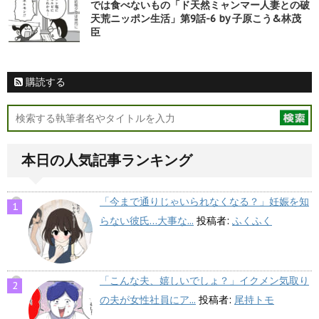
では食べないもの「ド天然ミャンマー人妻との破
天荒ニッポン生活」第9話-6 by 子原こう&林茂
臣
購読する
本日の人気記事ランキング
「今まで通りじゃいられなくなる？」妊娠を知
らない彼氏…大事な...
投稿者:
ふくふく
「こんな夫、嬉しいでしょ？」イクメン気取り
の夫が女性社員にア...
投稿者:
尾持トモ