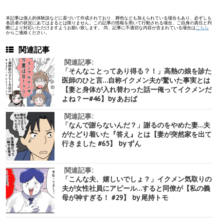
本記事は個人的体験談などに基づいて作成されており、脚色なども加えられている場合もあり、必ずしも
各読者の状況にあてはまるとは限りません。この記事の情報を用いて行動される場合、ご自身の責任と判
断により対応いただけますようお願い致します。 尚、記事に不適切な内容が含まれている場合は
こちら
からご連絡ください。
関連記事
関連記事:
「そんなことってあり得る？！」高熱の娘を診た
医師のひと言…自称イクメン夫が驚いた事実とは
【妻と身体が入れ替わった話ー俺ってイクメンだ
よね？ー#46】by あおば
関連記事:
「なんで謝らないんだ？」謝るのをやめた妻…夫
がたどり着いた『答え』とは【妻が突然家を出て
行きました #65】 by ずん
関連記事:
「こんな夫、嬉しいでしょ？」イクメン気取りの
夫が女性社員にアピール…すると同僚が【私の義
母が神すぎる！ #29】 by 尾持トモ