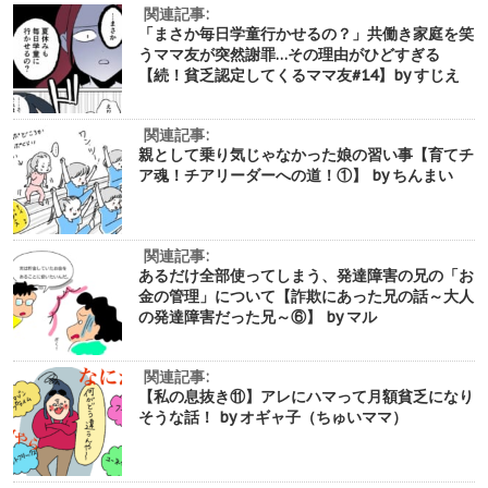
関連記事:
「まさか毎日学童行かせるの？」共働き家庭を笑
うママ友が突然謝罪…その理由がひどすぎる
【続！貧乏認定してくるママ友#14】by すじえ
関連記事:
親として乗り気じゃなかった娘の習い事【育てチ
ア魂！チアリーダーへの道！①】 by ちんまい
関連記事:
あるだけ全部使ってしまう、発達障害の兄の「お
金の管理」について【詐欺にあった兄の話～大人
の発達障害だった兄～⑥】 by マル
関連記事:
【私の息抜き⑪】アレにハマって月額貧乏になり
そうな話！ by オギャ子（ちゅいママ）