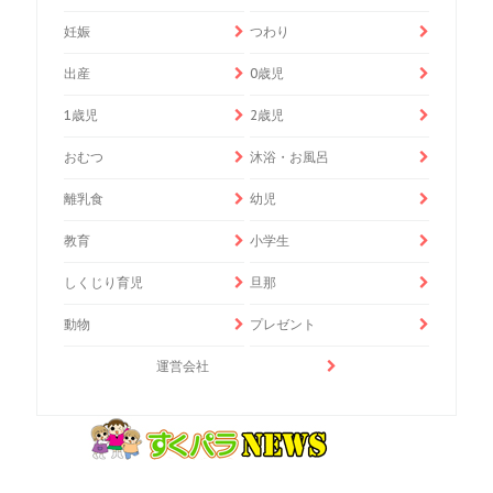
妊娠
つわり
出産
0歳児
1歳児
2歳児
おむつ
沐浴・お風呂
離乳食
幼児
教育
小学生
しくじり育児
旦那
動物
プレゼント
運営会社