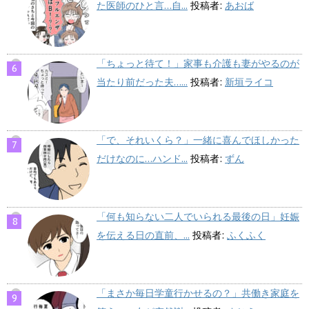
た医師のひと言…自...
投稿者:
あおば
「ちょっと待て！」家事も介護も妻がやるのが
当たり前だった夫…...
投稿者:
新垣ライコ
「で、それいくら？」一緒に喜んでほしかった
だけなのに…ハンド...
投稿者:
ずん
「何も知らない二人でいられる最後の日」妊娠
を伝える日の直前、...
投稿者:
ふくふく
「まさか毎日学童行かせるの？」共働き家庭を