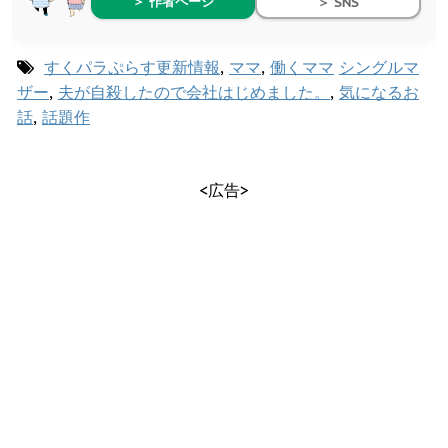
＞ 作者ページ
＞ SNS
すくパラぷらす更新情報
,
ママ
,
働くママ
シングルマ
ザー
,
夫が自殺したので会社はじめました。
,
気になるお
話
,
話題作
<広告>