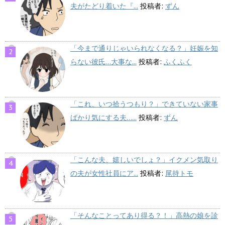
夫がたどり着いた『...
投稿者:
ずん
「今まで通りじゃいられなくなる？」妊娠を知
らない彼氏…大事な...
投稿者:
ふくふく
「これ、いつ拾うつもり？」できていない家事
ばかり気にする夫…...
投稿者:
ずん
「こんな夫、嬉しいでしょ？」イクメン気取り
の夫が女性社員にア...
投稿者:
尾持トモ
「そんなことってあり得る？！」高熱の娘を診