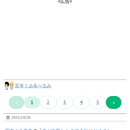
<広告>
宮本ぐみ&ぺるみ
‹
1
2
3
4
5
›
2021/10/26