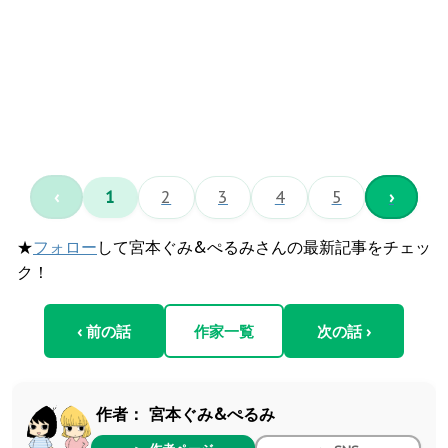
‹
1
2
3
4
5
›
★
フォロー
して宮本ぐみ&ぺるみさんの最新記事をチェッ
ク！
‹ 前の話
作家一覧
次の話 ›
作者：
宮本ぐみ&ぺるみ