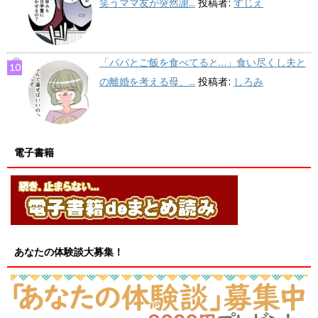
笑うママ友が突然謝...
投稿者:
すじえ
「パパとご飯を食べてると…」食い尽くし夫と
の離婚を考える母、...
投稿者:
しろみ
電子書籍
あなたの体験談大募集！