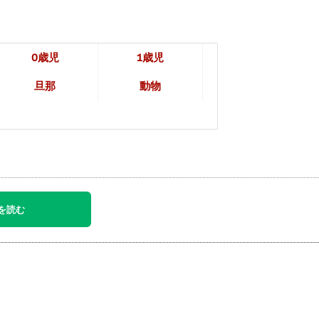
0歳児
1歳児
旦那
動物
を読む