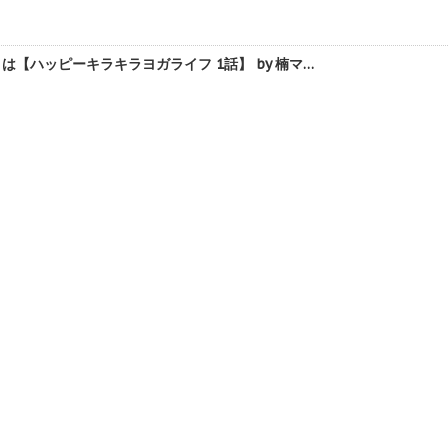
【ハッピーキラキラヨガライフ 1話】 by 楠マ…