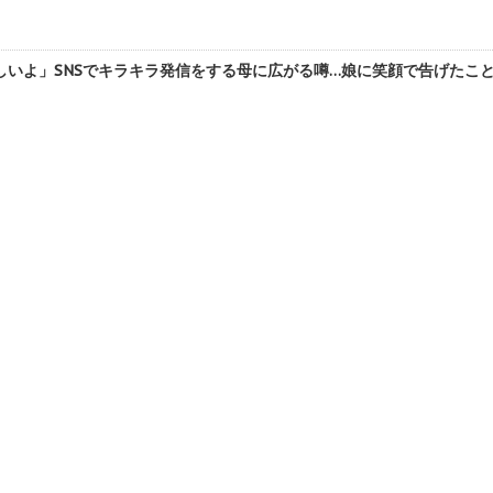
いよ」SNSでキラキラ発信をする母に広がる噂…娘に笑顔で告げたことは