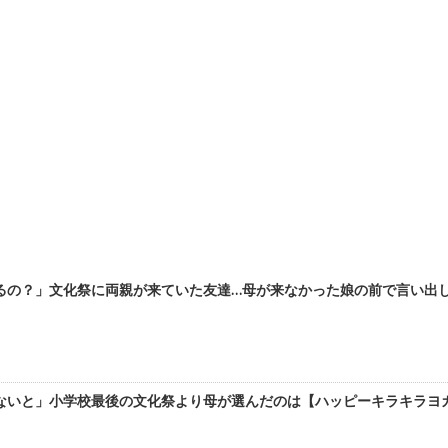
の？」文化祭に両親が来ていた友達…母が来なかった娘の前で言い出したこ
いと」小学校最後の文化祭より母が選んだのは【ハッピーキラキラヨガライ