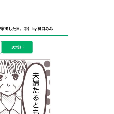
出した日。②】 by 樋口みみ
次の話 ›