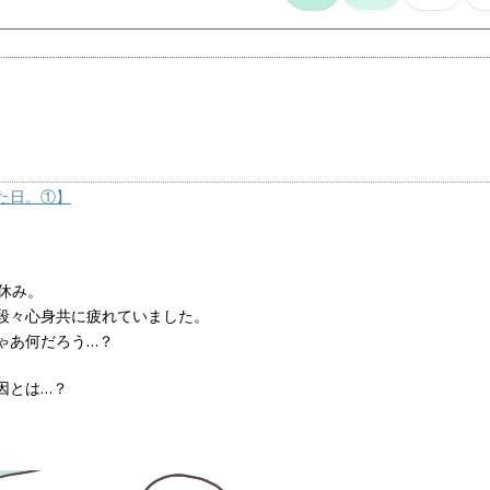
た日。①】
休み。
段々心身共に疲れていました。
ゃあ何だろう…？
因とは…？