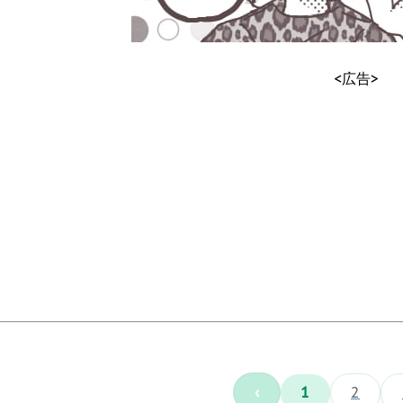
<広告>
‹
1
2