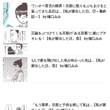
ワンオペ育児の限界！旦那に怒りをぶちまけると
返ってきた反応は…【私が家出した日。⑦～最終
話～】 by 樋口みみ
正論をぶつけてくる旦那の“ある言葉”に遂にブチ
キレる！【私が家出した日。⑥】 by 樋口みみ
1人で家を飛び出した私が向かった先は…【私が
家出した日。⑤】 by 樋口みみ
「もう限界」旦那と子供を残して私は…【私が家