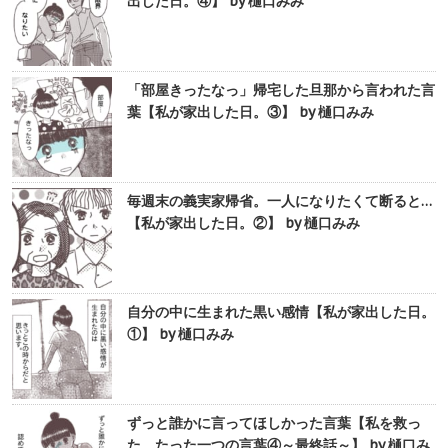
出した日。④】 by 樋口みみ
「部屋きったなっ」帰宅した旦那から言われた言
葉【私が家出した日。③】 by 樋口みみ
毎週末の義実家帰省。一人になりたくて断ると…
【私が家出した日。②】 by 樋口みみ
自分の中に生まれた黒い感情【私が家出した日。
①】 by 樋口みみ
ずっと誰かに言ってほしかった言葉【私を救っ
た、たった一つの言葉④～最終話～】 by 樋口み