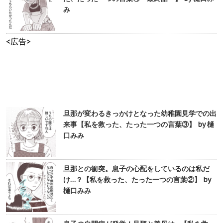
み
<広告>
旦那が変わるきっかけとなった幼稚園見学での出
来事【私を救った、たった一つの言葉③】 by 樋
口みみ
旦那との衝突。息子の心配をしているのは私だ
け…？【私を救った、たった一つの言葉②】 by
樋口みみ