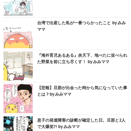
台湾で出産した私が一番つらかったこと by みみ
ママ
『海外育児あるある』炎天下、地べたに並べられ
た野菜を前に立ち尽くす！ by みみママ
【悲報】旦那が出会った時から気になっていた事
とは？by みみママ
息子の発達障害の診断が確定した日。旦那と2人
で大爆笑?! by みみママ