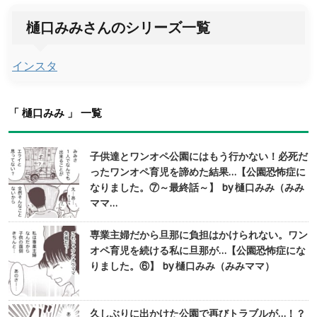
樋口みみさんのシリーズ一覧
インスタ
「 樋口みみ 」 一覧
子供達とワンオペ公園にはもう行かない！必死だ
ったワンオペ育児を諦めた結果…【公園恐怖症に
なりました。⑦～最終話～】 by 樋口みみ（みみ
ママ…
専業主婦だから旦那に負担はかけられない。ワン
オペ育児を続ける私に旦那が…【公園恐怖症にな
りました。⑥】 by 樋口みみ（みみママ）
久しぶりに出かけた公園で再びトラブルが…！？