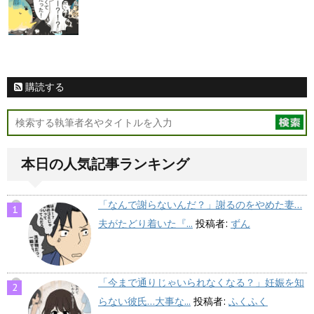
購読する
本日の人気記事ランキング
「なんで謝らないんだ？」謝るのをやめた妻…
夫がたどり着いた『...
投稿者:
ずん
「今まで通りじゃいられなくなる？」妊娠を知
らない彼氏…大事な...
投稿者:
ふくふく