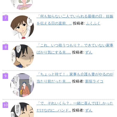
「何も知らない二人でいられる最後の日」妊娠
を伝える日の直前、...
投稿者:
ふくふく
「これ、いつ拾うつもり？」できていない家事
ばかり気にする夫…...
投稿者:
ずん
「ちょっと待て！」家事も介護も妻がやるのが
当たり前だった夫…...
投稿者:
新垣ライコ
「で、それいくら？」一緒に喜んでほしかった
だけなのに…ハンド...
投稿者:
ずん