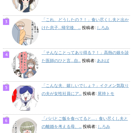
「これ、どうしたの？！」食い尽くし夫と出か
けた息子…帰宅後、...
投稿者:
しろみ
「そんなことってあり得る？！」高熱の娘を診
た医師のひと言…自...
投稿者:
あおば
「こんな夫、嬉しいでしょ？」イクメン気取り
の夫が女性社員にア...
投稿者:
尾持トモ
「パパとご飯を食べてると…」食い尽くし夫と
の離婚を考える母、...
投稿者:
しろみ