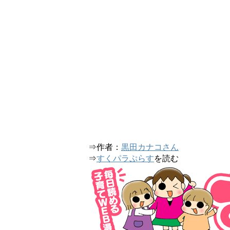
⇒作者：
黒田カナコさん
⇒
すくパラぷらす
を読む