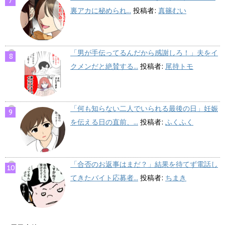
裏アカに秘められ...
投稿者:
真篠むい
「男が手伝ってるんだから感謝しろ！」夫をイ
クメンだと絶賛する...
投稿者:
尾持トモ
「何も知らない二人でいられる最後の日」妊娠
を伝える日の直前、...
投稿者:
ふくふく
「合否のお返事はまだ？」結果を待てず電話し
てきたバイト応募者...
投稿者:
ちまき