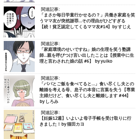
関連記事:
「まさか毎日学童行かせるの？」共働き家庭を笑
うママ友が突然謝罪…その理由がひどすぎる
【続！貧乏認定してくるママ友#14】by すじえ
関連記事:
「家庭環境のせいですね」娘の生理を笑う塾講
師…親を呼びつけ言い出したことは【授業中に生
理と言わされた娘の話 #6】 by yuiko
関連記事:
「パパとご飯を食べてると…」食い尽くし夫との
離婚を考える母、息子の本音に言葉を失う【専業
主婦だけど、食い尽くし夫と離婚します #44】
by しろみ
関連記事:
【妊娠12週】いよいよ母子手帳を受け取りに行
きました！by 猫田カヨ