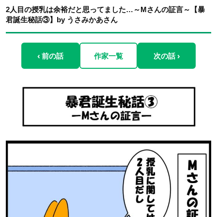
2人目の授乳は余裕だと思ってました…～Mさんの証言～【暴
君誕生秘話③】by うさみかあさん
‹ 前の話
作家一覧
次の話 ›