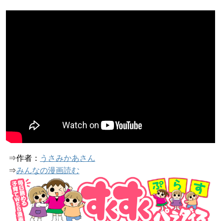
⇒作者：
うさみかあさん
⇒
みんなの漫画読む