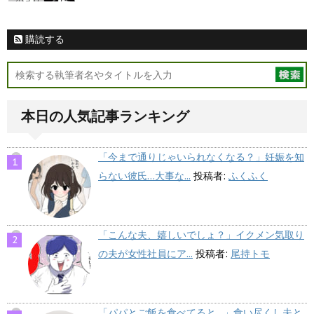
購読する
本日の人気記事ランキング
「今まで通りじゃいられなくなる？」妊娠を知
らない彼氏…大事な...
投稿者:
ふくふく
「こんな夫、嬉しいでしょ？」イクメン気取り
の夫が女性社員にア...
投稿者:
尾持トモ
「パパとご飯を食べてると…」食い尽くし夫と