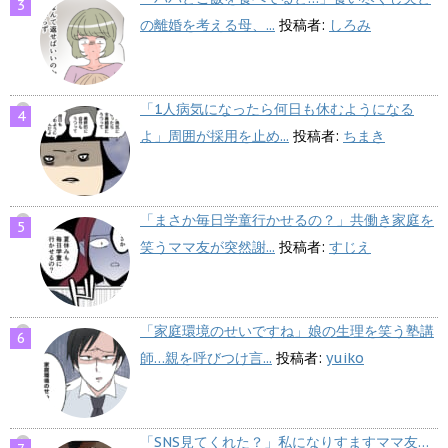
の離婚を考える母、...
投稿者:
しろみ
「1人病気になったら何日も休むようになる
よ」周囲が採用を止め...
投稿者:
ちまき
「まさか毎日学童行かせるの？」共働き家庭を
笑うママ友が突然謝...
投稿者:
すじえ
「家庭環境のせいですね」娘の生理を笑う塾講
師…親を呼びつけ言...
投稿者:
yuiko
「SNS見てくれた？」私になりすますママ友…