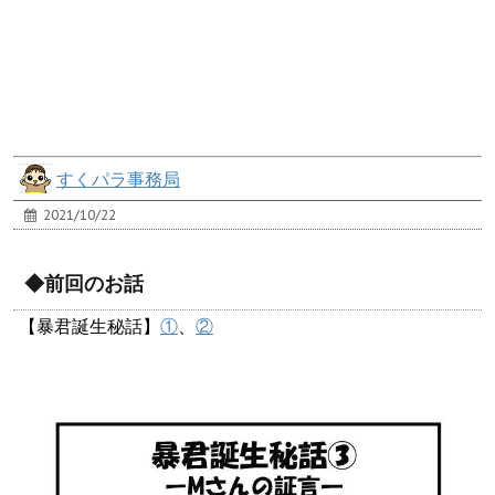
すくパラ事務局
2021/10/22
◆前回のお話
【暴君誕生秘話】
①
、
②