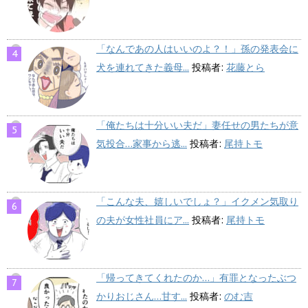
「なんであの人はいいのよ？！」孫の発表会に
犬を連れてきた義母...
投稿者:
花藤とら
「俺たちは十分いい夫だ」妻任せの男たちが意
気投合…家事から逃...
投稿者:
尾持トモ
「こんな夫、嬉しいでしょ？」イクメン気取り
の夫が女性社員にア...
投稿者:
尾持トモ
「帰ってきてくれたのか…」有罪となったぶつ
かりおじさん…甘す...
投稿者:
のむ吉