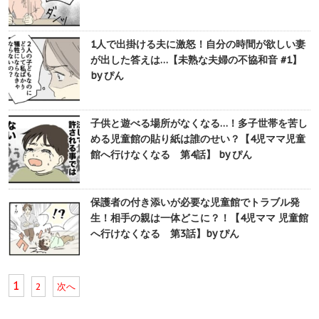
1人で出掛ける夫に激怒！自分の時間が欲しい妻
が出した答えは…【未熟な夫婦の不協和音 #1】
by ぴん
子供と遊べる場所がなくなる…！多子世帯を苦し
める児童館の貼り紙は誰のせい？【4児ママ児童
館へ行けなくなる 第4話】 by ぴん
保護者の付き添いが必要な児童館でトラブル発
生！相手の親は一体どこに？！【4児ママ 児童館
へ行けなくなる 第3話】by ぴん
1
2
次へ