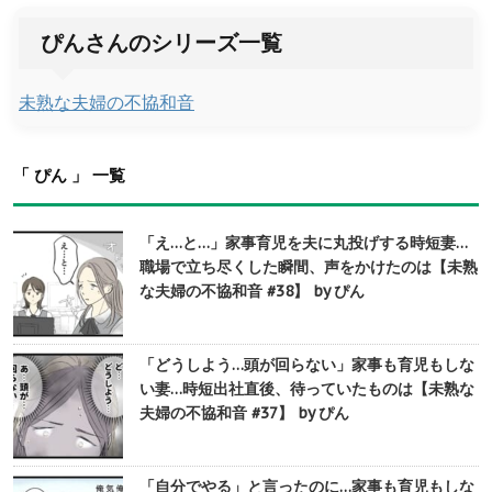
ぴんさんのシリーズ一覧
未熟な夫婦の不協和音
「 ぴん 」 一覧
「え…と…」家事育児を夫に丸投げする時短妻…
職場で立ち尽くした瞬間、声をかけたのは【未熟
な夫婦の不協和音 #38】 by ぴん
「どうしよう…頭が回らない」家事も育児もしな
い妻…時短出社直後、待っていたものは【未熟な
夫婦の不協和音 #37】 by ぴん
「自分でやる」と言ったのに…家事も育児もしな