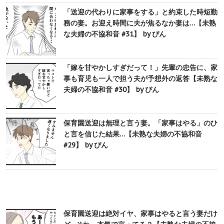
「送迎の代わりに家事をする」と約束した時短勤
務の妻。お迎え時間に夫が焦るなか妻は…【未熟
な夫婦の不協和音 #31】 by ぴん
「嫁を甘やかしすぎだって！」先輩の忠告に、家
事も育児も一人で担う夫が予想外の返答【未熟な
夫婦の不協和音 #30】 by ぴん
保育園送迎は無理と言う妻。「家事はやる」のひ
と言を信じた結果…【未熟な夫婦の不協和音
#29】 by ぴん
保育園送迎は絶対イヤ、家事はやると言う妻だけ