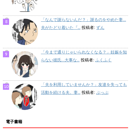
「なんで謝らないんだ？」謝るのをやめた妻…
夫がたどり着いた『...
投稿者:
ずん
「今まで通りじゃいられなくなる？」妊娠を知
らない彼氏…大事な...
投稿者:
ふくふく
「夫を利用していませんか？」友達を失っても
活動を続ける夫。妻...
投稿者:
ぷっぷ
電子書籍