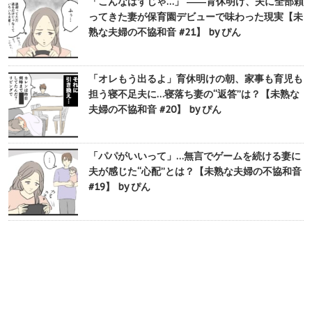
「こんなはずじゃ…」 ――育休明け、夫に全部頼
ってきた妻が保育園デビューで味わった現実【未
熟な夫婦の不協和音 #21】 by ぴん
「オレもう出るよ」育休明けの朝、家事も育児も
担う寝不足夫に…寝落ち妻の“返答”は？【未熟な
夫婦の不協和音 #20】 by ぴん
「パパがいいって」…無言でゲームを続ける妻に
夫が感じた“心配”とは？【未熟な夫婦の不協和音
#19】 by ぴん