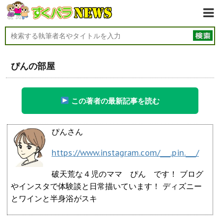
ぴんの部屋
この著者の最新記事を読む
ぴんさん
https://www.instagram.com/___.pin.___/
破天荒な４児のママ ぴん です！ ブログ
やインスタで体験談と日常描いています！ ディズニー
とワインと半身浴がスキ