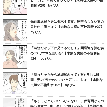
ど…それ、本気で言ってる？【未熟な夫婦の不協
和音 #28】 by ぴん
保育園送迎を夫に要求する妻。家事もしない妻の
呆れた主張とは？【未熟な夫婦の不協和音 #27】
by ぴん
「時短だから下に見てるでしょ」園送迎を拒む妻
の“ワガママな言い分”【未熟な夫婦の不協和音
#26】 by ぴん
「疲れちゃうから送迎変わって」育休明け1週
間、妻の“都合のいいひと言”に、夫は…【未熟な
夫婦の不協和音 #25】 by ぴん
「ちょっとぐらいいいじゃない！」保育園からの
軽い注意に…妻が見せた“思わぬ反応”【未熟な夫