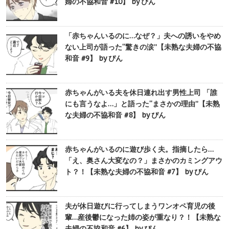
婦の不協和音 #10】 by ぴん
「赤ちゃんいるのに…なぜ？」夫への誘いをやめ
ない上司が語った“驚きの涙”【未熟な夫婦の不協
和音 #9】 by ぴん
赤ちゃんがいる夫を休日連れ出す男性上司 「誰
にも言うなよ…」と語った“まさかの理由”【未熟
な夫婦の不協和音 #8】 by ぴん
赤ちゃんがいるのに遊び歩く夫。指摘したら…
「え、奥さん大変なの？」まさかのカミングアウ
ト？！【未熟な夫婦の不協和音 #7】 by ぴん
夫が休日遊びに行ってしまうワンオペ育児の後
輩…産後鬱になった姉の姿が重なり？！【未熟な
夫婦の不協和音 #6】 by ぴん