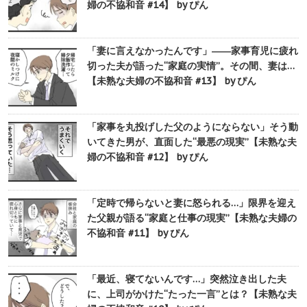
婦の不協和音 #14】 by ぴん
「妻に言えなかったんです」――家事育児に疲れ
切った夫が語った“家庭の実情”。その間、妻は…
【未熟な夫婦の不協和音 #13】 by ぴん
「家事を丸投げした父のようにならない」そう動
いてきた男が、直面した“最悪の現実”【未熟な夫
婦の不協和音 #12】 by ぴん
「定時で帰らないと妻に怒られる…」限界を迎え
た父親が語る“家庭と仕事の現実”【未熟な夫婦の
不協和音 #11】 by ぴん
「最近、寝てないんです…」突然泣き出した夫
に、上司がかけた“たった一言”とは？【未熟な夫