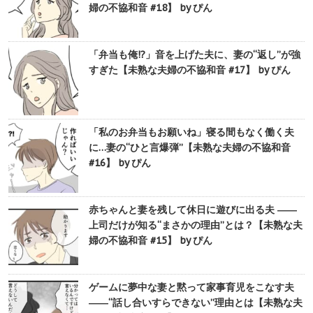
婦の不協和音 #18】 by ぴん
「弁当も俺!?」音を上げた夫に、妻の“返し”が強
すぎた【未熟な夫婦の不協和音 #17】 by ぴん
「私のお弁当もお願いね」寝る間もなく働く夫
に…妻の“ひと言爆弾”【未熟な夫婦の不協和音
#16】 by ぴん
赤ちゃんと妻を残して休日に遊びに出る夫 ――
上司だけが知る“まさかの理由”とは？【未熟な夫
婦の不協和音 #15】 by ぴん
ゲームに夢中な妻と黙って家事育児をこなす夫
――“話し合いすらできない”理由とは【未熟な夫