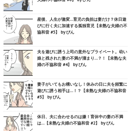
産後、人生が激変…育児の負担は妻だけ？休日遊
びに行く夫に加速する孤独育児【未熟な夫婦の不
協和音 #5】 by ぴん
夫を遊びに誘う上司の意外なプライベート。幼い
娘と残された妻の不満が溜まり…？！【未熟な夫
婦の不協和音 #4】 by ぴん
妻子がいてもお構いなし！休みの日に夫を頻繁に
遊びに誘う相手は…！？【未熟な夫婦の不協和音
#3】 by ぴん
休日、夫に合わせるのは嫌！育休中の妻の不満
は…【未熟な夫婦の不協和音 #2】 by ぴん