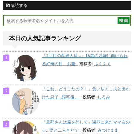
購読する
本日の人気記事ランキング
「2回目の産婦人科…」16歳の妊婦に向けられ
る好奇の目。お腹...
投稿者:
ふくふく
「これ、どうしたの？！」食い尽くし夫と出か
けた息子…帰宅後、...
投稿者:
しろみ
「旦那さんは席を外して」謝罪に来たママ友の
夫…妻と二人きりで...
投稿者:
みつけまま