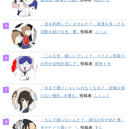
「夫を利用していませんか？」友達を失っても
活動を続ける夫。妻...
投稿者:
ぷっぷ
「こんな夫、嬉しいでしょ？」イクメン気取り
の夫が女性社員にア...
投稿者:
尾持トモ
「今まで通りじゃいられなくなる？」妊娠を知
らない彼氏…大事な...
投稿者:
ふくふく
「なんで謝らないんだ？」謝るのをやめた妻…
夫がたどり着いた『...
投稿者:
ずん