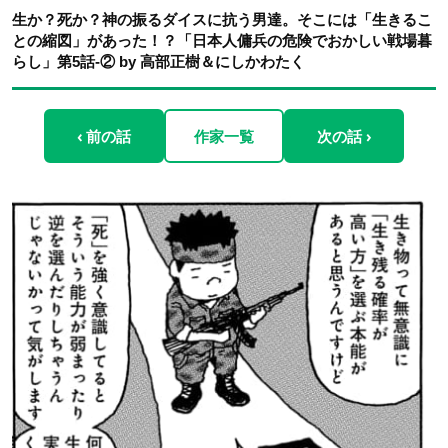
生か？死か？神の振るダイスに抗う男達。そこには「生きるこ
との縮図」があった！？「日本人傭兵の危険でおかしい戦場暮
らし」第5話-② by 高部正樹＆にしかわたく
‹ 前の話
作家一覧
次の話 ›