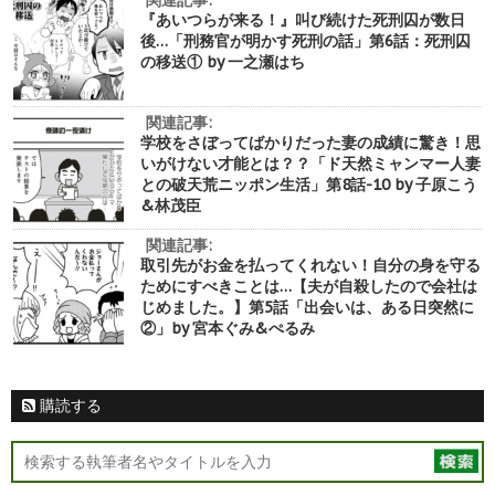
関連記事:
『あいつらが来る！』叫び続けた死刑囚が数日
後…「刑務官が明かす死刑の話」第6話：死刑囚
の移送① by 一之瀬はち
関連記事:
学校をさぼってばかりだった妻の成績に驚き！思
いがけない才能とは？？「ド天然ミャンマー人妻
との破天荒ニッポン生活」第8話-10 by 子原こう
&林茂臣
関連記事:
取引先がお金を払ってくれない！自分の身を守る
ためにすべきことは…【夫が自殺したので会社は
じめました。】第5話「出会いは、ある日突然に
②」by 宮本ぐみ&ぺるみ
購読する