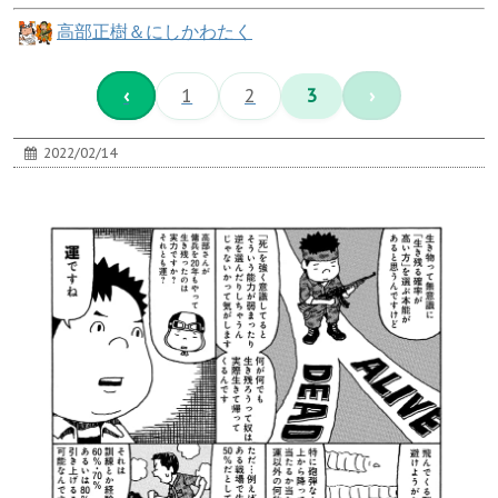
高部正樹＆にしかわたく
‹
1
2
3
›
2022/02/14