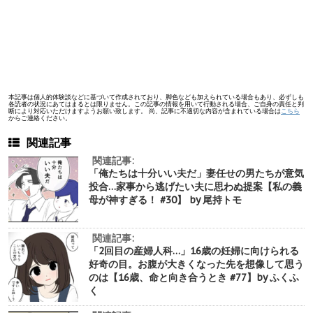
本記事は個人的体験談などに基づいて作成されており、脚色なども加えられている場合もあり、必ずしも
各読者の状況にあてはまるとは限りません。この記事の情報を用いて行動される場合、ご自身の責任と判
断により対応いただけますようお願い致します。 尚、記事に不適切な内容が含まれている場合は
こちら
からご連絡ください。
関連記事
関連記事:
「俺たちは十分いい夫だ」妻任せの男たちが意気
投合…家事から逃げたい夫に思わぬ提案【私の義
母が神すぎる！ #30】 by 尾持トモ
関連記事:
「2回目の産婦人科…」16歳の妊婦に向けられる
好奇の目。お腹が大きくなった先を想像して思う
のは【16歳、命と向き合うとき #77】by ふくふ
く