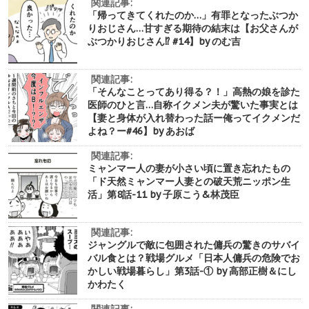
関連記事:
「帰ってきてくれたのか…」有罪となったぶつか
りおじさん…甘すぎる期待の結末は【お父さんが
ぶつかりおじさん⁉︎ #14】by のむ吉
関連記事:
「そんなことってあり得る？！」高熱の娘を診た
医師のひと言…自称イクメン夫が驚いた事実とは
【妻と身体が入れ替わった話ー俺ってイクメンだ
よね？ー#46】by あおば
関連記事:
ミャンマー人の妻が小さい頃に置き忘れたもの
「ド天然ミャンマー人妻との破天荒ニッポン生
活」第8話-11 by 子原こう&林茂臣
関連記事:
ジャングルで敵に包囲された傭兵の驚きのサバイ
バル食とは？戦場グルメ「日本人傭兵の危険でお
かしい戦場暮らし」第3話-① by 高部正樹＆にし
かわたく