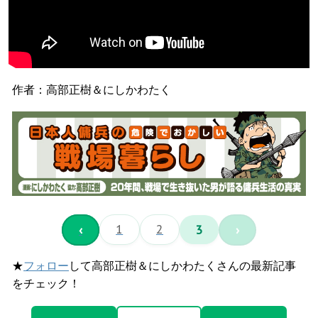
作者：高部正樹＆にしかわたく
‹
1
2
3
›
★
フォロー
して高部正樹＆にしかわたくさんの最新記事
をチェック！