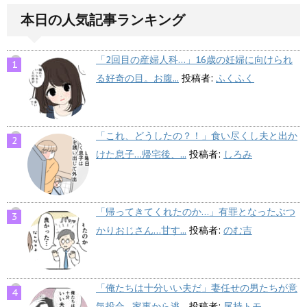
本日の人気記事ランキング
「2回目の産婦人科…」16歳の妊婦に向けられ
る好奇の目。お腹...
投稿者:
ふくふく
「これ、どうしたの？！」食い尽くし夫と出か
けた息子…帰宅後、...
投稿者:
しろみ
「帰ってきてくれたのか…」有罪となったぶつ
かりおじさん…甘す...
投稿者:
のむ吉
「俺たちは十分いい夫だ」妻任せの男たちが意
気投合…家事から逃...
投稿者:
尾持トモ