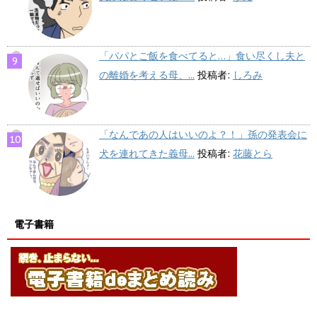
「パパとご飯を食べてると…」食い尽くし夫と
の離婚を考える母、...
投稿者:
しろみ
「なんであの人はいいのよ？！」孫の発表会に
犬を連れてきた義母...
投稿者:
花藤とら
電子書籍