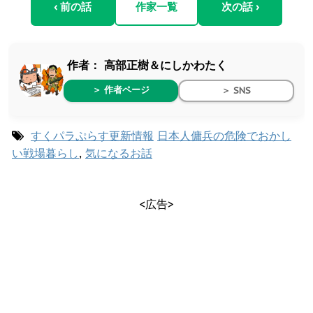
‹ 前の話
作家一覧
次の話 ›
作者：
高部正樹＆にしかわたく
＞ 作者ページ
＞ SNS
すくパラぷらす更新情報
日本人傭兵の危険でおかし
い戦場暮らし
,
気になるお話
<広告>