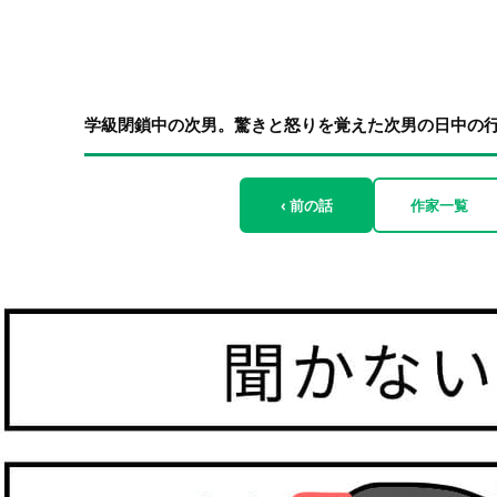
学級閉鎖中の次男。驚きと怒りを覚えた次男の日中の行動
‹ 前の話
作家一覧