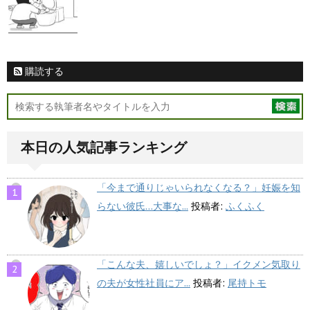
購読する
本日の人気記事ランキング
「今まで通りじゃいられなくなる？」妊娠を知
らない彼氏…大事な...
投稿者:
ふくふく
「こんな夫、嬉しいでしょ？」イクメン気取り
の夫が女性社員にア...
投稿者:
尾持トモ