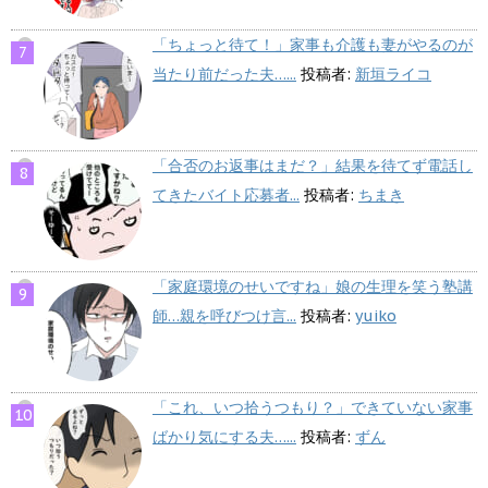
「ちょっと待て！」家事も介護も妻がやるのが
当たり前だった夫…...
投稿者:
新垣ライコ
「合否のお返事はまだ？」結果を待てず電話し
てきたバイト応募者...
投稿者:
ちまき
「家庭環境のせいですね」娘の生理を笑う塾講
師…親を呼びつけ言...
投稿者:
yuiko
「これ、いつ拾うつもり？」できていない家事
ばかり気にする夫…...
投稿者:
ずん