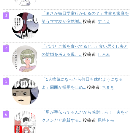
「まさか毎日学童行かせるの？」共働き家庭を
笑うママ友が突然謝...
投稿者:
すじえ
「パパとご飯を食べてると…」食い尽くし夫と
の離婚を考える母、...
投稿者:
しろみ
「1人病気になったら何日も休むようになる
よ」周囲が採用を止め...
投稿者:
ちまき
「男が手伝ってるんだから感謝しろ！」夫をイ
クメンだと絶賛する...
投稿者:
尾持トモ