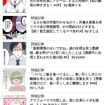
夫が女性社員にアピール…すると同僚が【私の義
母が神すぎる！ #29】 by 尾持トモ
関連記事:
「まさか毎日学童行かせるの？」共働き家庭を笑
うママ友が突然謝罪…その理由がひどすぎる
【続！貧乏認定してくるママ友#14】by すじえ
関連記事:
「家庭環境のせいですね」娘の生理を笑う塾講
師…親を呼びつけ言い出したことは【授業中に生
理と言わされた娘の話 #6】 by yuiko
関連記事:
「パパとご飯を食べてると…」食い尽くし夫との
離婚を考える母、息子の本音に言葉を失う【専業
主婦だけど、食い尽くし夫と離婚します #44】
by しろみ
関連記事:
アラフォーママの悲しみ。首に出来たイボを娘
が…？！ by あゆみん日記