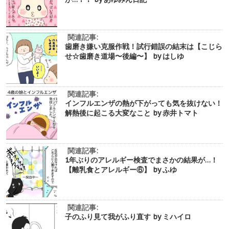
関連記事:
歯磨き嫌い克服作戦！試行錯誤の結末は【こじら
せ☆歯磨き道場〜後編〜】 by はしゆ
関連記事:
インフルエンザの熱が下がっても気を抜けない！
解熱後に起こる大変なこと by 赤井トマト
関連記事:
1年ぶりのアレルギー検査でまさかの結果が…！
【離乳食とアレルギー⑥】 by ふゆ
関連記事:
子のふり見て我がふり直す by ミハイロ