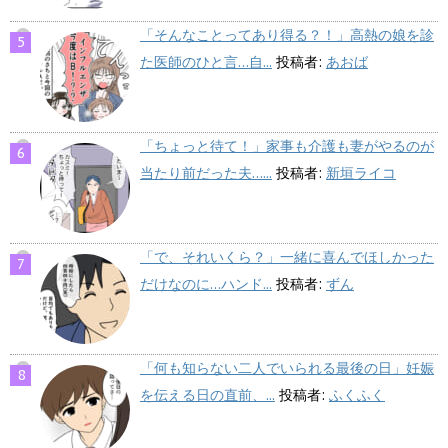
「そんなことってあり得る？！」高熱の娘を診
た医師のひと言…自...
投稿者:
あおば
「ちょっと待て！」家事も介護も妻がやるのが
当たり前だった夫…...
投稿者:
新垣ライコ
「で、それいくら？」一緒に喜んでほしかった
だけなのに…ハンド...
投稿者:
ずん
「何も知らない二人でいられる最後の日」妊娠
を伝える日の直前、...
投稿者:
ふくふく