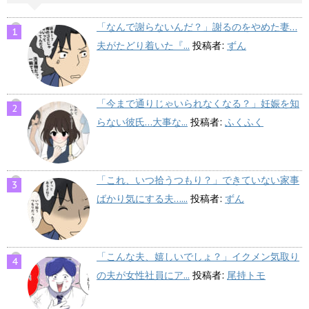
「なんで謝らないんだ？」謝るのをやめた妻…
夫がたどり着いた『...
投稿者:
ずん
「今まで通りじゃいられなくなる？」妊娠を知
らない彼氏…大事な...
投稿者:
ふくふく
「これ、いつ拾うつもり？」できていない家事
ばかり気にする夫…...
投稿者:
ずん
「こんな夫、嬉しいでしょ？」イクメン気取り
の夫が女性社員にア...
投稿者:
尾持トモ