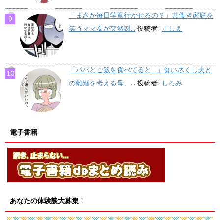
「まさか毎日学童行かせるの？」共働き家庭を
笑うママ友が突然謝...
投稿者:
すじえ
「パパとご飯を食べてると…」食い尽くし夫と
の離婚を考える母、...
投稿者:
しろみ
電子書籍
あなたの体験談大募集！