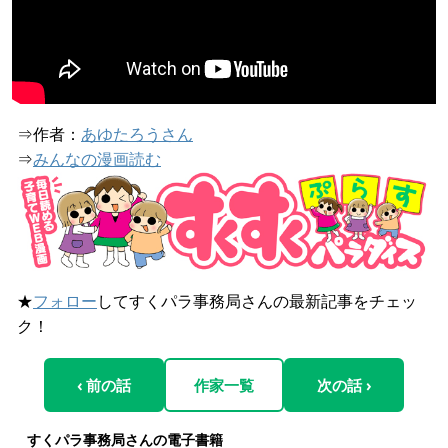
⇒作者：
あゆたろうさん
⇒
みんなの漫画読む
★
フォロー
してすくパラ事務局さんの最新記事をチェッ
ク！
‹ 前の話
作家一覧
次の話 ›
すくパラ事務局さんの電子書籍