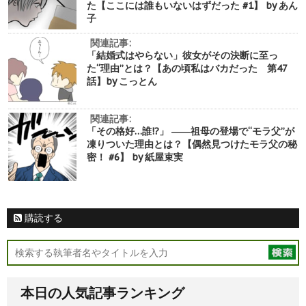
た【ここには誰もいないはずだった #1】 by あん
子
関連記事:
「結婚式はやらない」彼女がその決断に至っ
た“理由”とは？【あの頃私はバカだった 第47
話】by こっとん
関連記事:
「その格好…誰!?」 ――祖母の登場で“モラ父”が
凍りついた理由とは？【偶然見つけたモラ父の秘
密！ #6】 by 紙屋束実
購読する
本日の人気記事ランキング