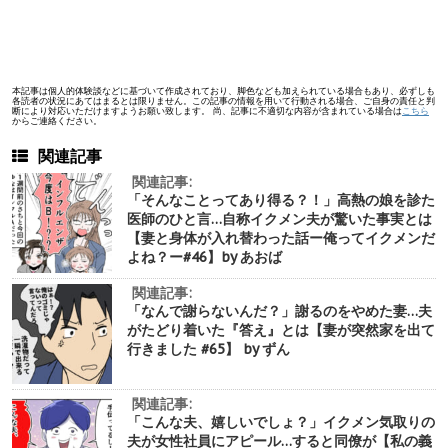
本記事は個人的体験談などに基づいて作成されており、脚色なども加えられている場合もあり、必ずしも
各読者の状況にあてはまるとは限りません。この記事の情報を用いて行動される場合、ご自身の責任と判
断により対応いただけますようお願い致します。 尚、記事に不適切な内容が含まれている場合は
こちら
からご連絡ください。
関連記事
関連記事:
「そんなことってあり得る？！」高熱の娘を診た
医師のひと言…自称イクメン夫が驚いた事実とは
【妻と身体が入れ替わった話ー俺ってイクメンだ
よね？ー#46】by あおば
関連記事:
「なんで謝らないんだ？」謝るのをやめた妻…夫
がたどり着いた『答え』とは【妻が突然家を出て
行きました #65】 by ずん
関連記事:
「こんな夫、嬉しいでしょ？」イクメン気取りの
夫が女性社員にアピール…すると同僚が【私の義