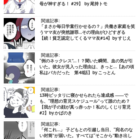
母が神すぎる！ #29】 by 尾持トモ
関連記事:
「まさか毎日学童行かせるの？」共働き家庭を笑
うママ友が突然謝罪…その理由がひどすぎる
【続！貧乏認定してくるママ友#14】by すじえ
関連記事:
“例のネックレス”…！？聞いた瞬間、血の気が引
いた。彼女が見入った理由は、きっと…【あの頃
私はバカだった 第48話】by こっとん
関連記事:
13時ピッタリに寝かせられたら達成感 ――で
も、“理想の育児スケジュール”って誰のため？
【我が子の顔が真っ赤っか！私のしくじり育児
#2】by かばのき
関連記事:
「何これ…」 子どもとの引越し当日、“宛名のな
い封筒”が届いた。すべては“そこから”動き出し