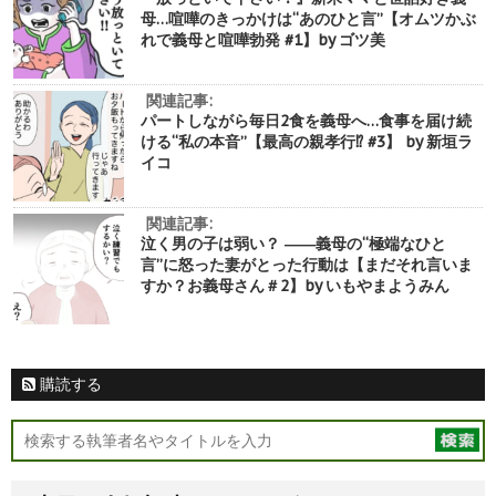
母…喧嘩のきっかけは“あのひと言”【オムツかぶ
れで義母と喧嘩勃発 #1】by ゴツ美
関連記事:
パートしながら毎日2食を義母へ…食事を届け続
ける“私の本音”【最高の親孝行⁉︎ #3】 by 新垣ラ
イコ
関連記事:
泣く男の子は弱い？ ――義母の“極端なひと
言”に怒った妻がとった行動は【まだそれ言いま
すか？お義母さん＃2】by いもやまようみん
購読する