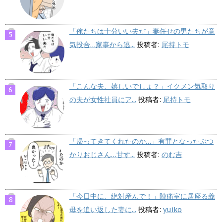
「俺たちは十分いい夫だ」妻任せの男たちが意
気投合…家事から逃...
投稿者:
尾持トモ
「こんな夫、嬉しいでしょ？」イクメン気取り
の夫が女性社員にア...
投稿者:
尾持トモ
「帰ってきてくれたのか…」有罪となったぶつ
かりおじさん…甘す...
投稿者:
のむ吉
「今日中に、絶対産んで！」陣痛室に居座る義
母を追い返した妻に...
投稿者:
yuiko