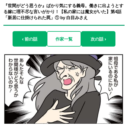
『世間がどう思うか』ばかり気にする義母。働きに出ようとす
る嫁に理不尽な言いがかり！【私の家には魔女がいた】第4話
「新居に仕掛けられた罠」① by 白目みさえ
‹ 前の話
作家一覧
次の話 ›