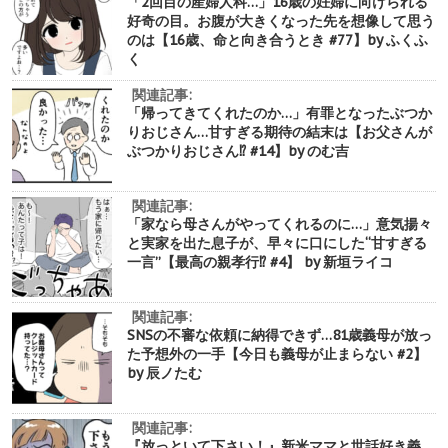
「2回目の産婦人科…」16歳の妊婦に向けられる
好奇の目。お腹が大きくなった先を想像して思う
のは【16歳、命と向き合うとき #77】by ふくふ
く
関連記事:
「帰ってきてくれたのか…」有罪となったぶつか
りおじさん…甘すぎる期待の結末は【お父さんが
ぶつかりおじさん⁉︎ #14】by のむ吉
関連記事:
「家なら母さんがやってくれるのに…」意気揚々
と実家を出た息子が、早々に口にした“甘すぎる
一言”【最高の親孝行⁉︎ #4】 by 新垣ライコ
関連記事:
SNSの不審な依頼に納得できず…81歳義母が放っ
た予想外の一手【今日も義母が止まらない #2】
by 辰ノたむ
関連記事:
『放っといて下さい！』新米ママと世話好き義