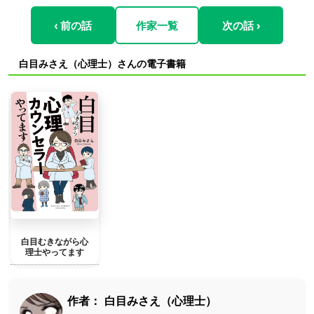
‹ 前の話
作家一覧
次の話 ›
白目みさえ（心理士）さんの電子書籍
白目むきながら心
理士やってます
作者：
白目みさえ（心理士）