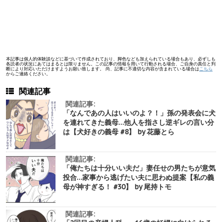
本記事は個人的体験談などに基づいて作成されており、脚色なども加えられている場合もあり、必ずしも
各読者の状況にあてはまるとは限りません。この記事の情報を用いて行動される場合、ご自身の責任と判
断により対応いただけますようお願い致します。 尚、記事に不適切な内容が含まれている場合は
こちら
からご連絡ください。
関連記事
関連記事:
「なんであの人はいいのよ？！」孫の発表会に犬
を連れてきた義母…他人を指さし逆ギレの言い分
は【犬好きの義母 #8】 by 花藤とら
関連記事:
「俺たちは十分いい夫だ」妻任せの男たちが意気
投合…家事から逃げたい夫に思わぬ提案【私の義
母が神すぎる！ #30】 by 尾持トモ
関連記事: