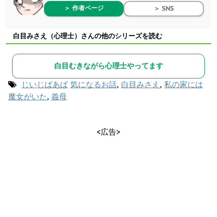
＞ 作者ページ
＞ SNS
白目みさえ（心理士）さんの他のシリーズを読む
白目むきながら心理士やってます
じいじばあば
気になるお話
,
白目みさえ
,
私の家には
魔女がいた
,
義母
<広告>