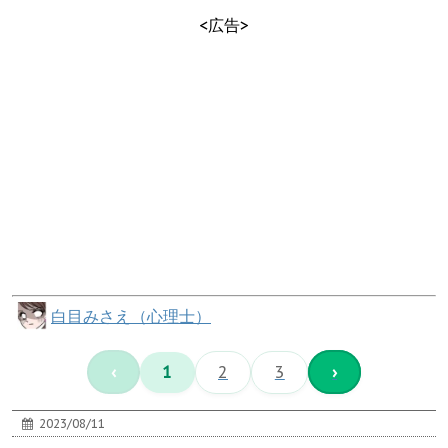
<広告>
白目みさえ（心理士）
‹
1
2
3
›
2023/08/11