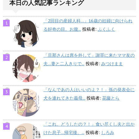
本日の人気記事ランキング
「2回目の産婦人科…」16歳の妊婦に向けられ
る好奇の目。お腹...
投稿者:
ふくふく
「旦那さんは席を外して」謝罪に来たママ友の
夫…妻と二人きりで...
投稿者:
みつけまま
「なんであの人はいいのよ？！」孫の発表会に
犬を連れてきた義母...
投稿者:
花藤とら
「これ、どうしたの？！」食い尽くし夫と出か
けた息子…帰宅後、...
投稿者:
しろみ