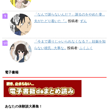
「なんで謝らないんだ？」謝るのをやめた妻…
夫がたどり着いた『...
投稿者:
ずん
「今まで通りじゃいられなくなる？」妊娠を知
らない彼氏…大事な...
投稿者:
ふくふく
電子書籍
あなたの体験談大募集！