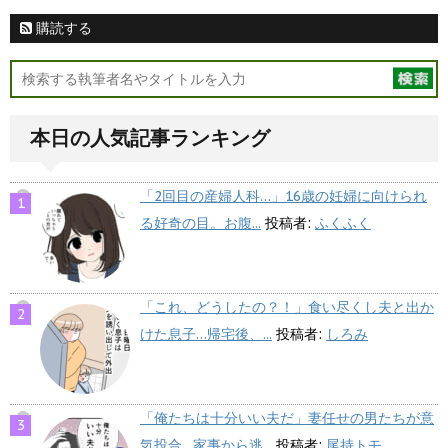
購読する
本日の人気記事ランキング
「2回目の産婦人科…」16歳の妊婦に向けられ
る好奇の目。お腹...
投稿者:
ふくふく
「これ、どうしたの？！」食い尽くし夫と出か
けた息子…帰宅後、...
投稿者:
しろみ
「俺たちは十分いい夫だ」妻任せの男たちが意
気投合…家事から逃...
投稿者:
尾持トモ