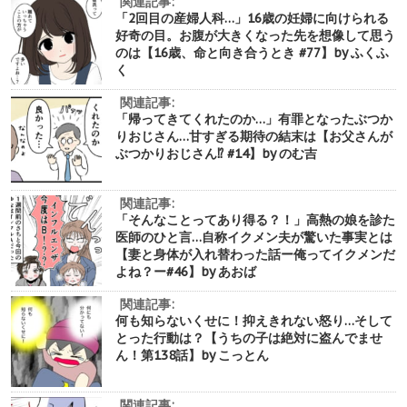
関連記事:
「2回目の産婦人科…」16歳の妊婦に向けられる
好奇の目。お腹が大きくなった先を想像して思う
のは【16歳、命と向き合うとき #77】by ふくふ
く
関連記事:
「帰ってきてくれたのか…」有罪となったぶつか
りおじさん…甘すぎる期待の結末は【お父さんが
ぶつかりおじさん⁉︎ #14】by のむ吉
関連記事:
「そんなことってあり得る？！」高熱の娘を診た
医師のひと言…自称イクメン夫が驚いた事実とは
【妻と身体が入れ替わった話ー俺ってイクメンだ
よね？ー#46】by あおば
関連記事:
何も知らないくせに！抑えきれない怒り…そして
とった行動は？【うちの子は絶対に盗んでませ
ん！第138話】by こっとん
関連記事: