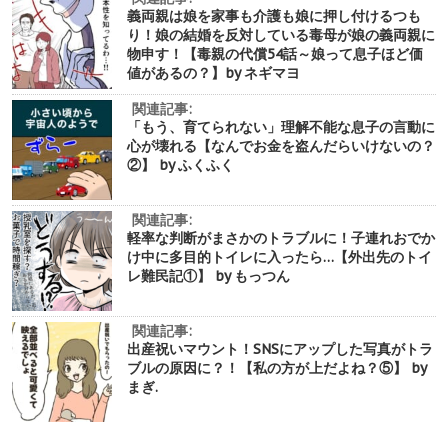
義両親は娘を家事も介護も娘に押し付けるつも
り！娘の結婚を反対している毒母が娘の義両親に
物申す！【毒親の代償54話～娘って息子ほど価
値があるの？】by ネギマヨ
関連記事:
「もう、育てられない」理解不能な息子の言動に
心が壊れる【なんでお金を盗んだらいけないの？
②】 by ふくふく
関連記事:
軽率な判断がまさかのトラブルに！子連れおでか
け中に多目的トイレに入ったら…【外出先のトイ
レ難民記①】 by もっつん
関連記事:
出産祝いマウント！SNSにアップした写真がトラ
ブルの原因に？！【私の方が上だよね？⑤】 by
まぎ.