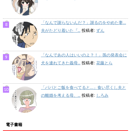
「なんで謝らないんだ？」謝るのをやめた妻…
夫がたどり着いた『...
投稿者:
ずん
「なんであの人はいいのよ？！」孫の発表会に
犬を連れてきた義母...
投稿者:
花藤とら
「パパとご飯を食べてると…」食い尽くし夫と
の離婚を考える母、...
投稿者:
しろみ
電子書籍