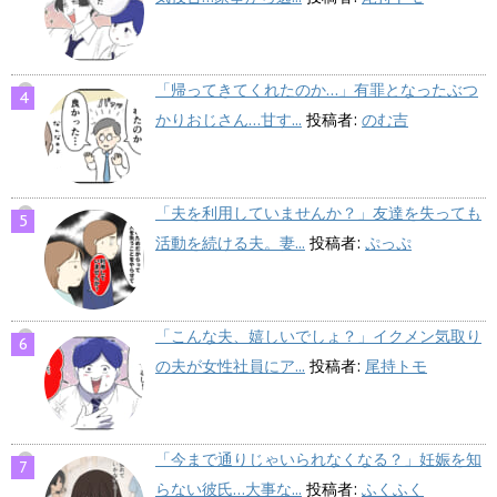
「帰ってきてくれたのか…」有罪となったぶつ
かりおじさん…甘す...
投稿者:
のむ吉
「夫を利用していませんか？」友達を失っても
活動を続ける夫。妻...
投稿者:
ぷっぷ
「こんな夫、嬉しいでしょ？」イクメン気取り
の夫が女性社員にア...
投稿者:
尾持トモ
「今まで通りじゃいられなくなる？」妊娠を知
らない彼氏…大事な...
投稿者:
ふくふく