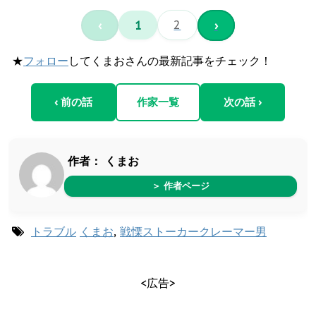
‹
1
2
›
★
フォロー
してくまおさんの最新記事をチェック！
‹ 前の話
作家一覧
次の話 ›
作者：
くまお
＞ 作者ページ
トラブル
くまお
,
戦慄ストーカークレーマー男
<広告>