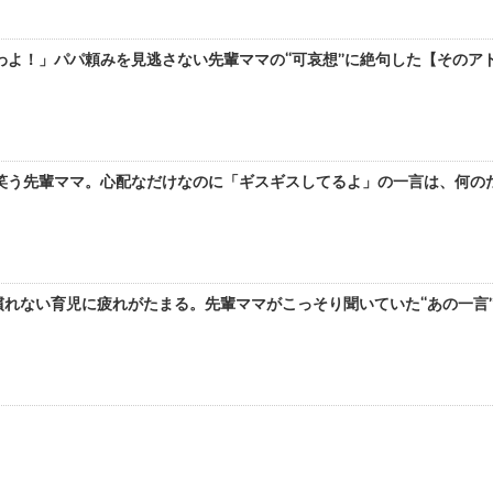
よ！」パパ頼みを見逃さない先輩ママの“可哀想”に絶句した【そのアドバ
笑う先輩ママ。心配なだけなのに「ギスギスしてるよ」の一言は、何のため
れない育児に疲れがたまる。先輩ママがこっそり聞いていた“あの一言”【