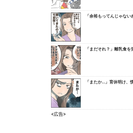
「余裕もってんじゃないわ
「まだそれ？」離乳食を
「またか…」育休明け、慣
<広告>