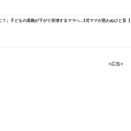
？」子どもの高熱が下がり安堵するママへ…3児ママが思わぬひと言【そ
<広告>