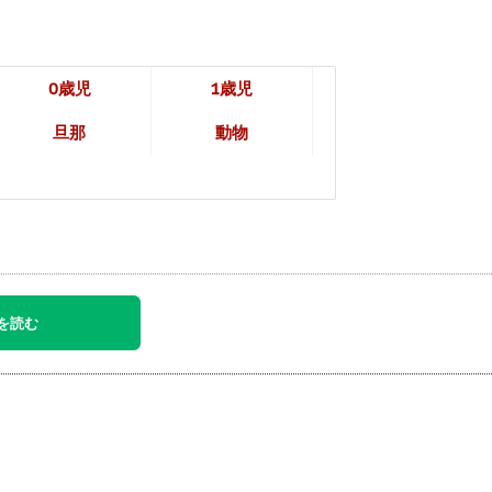
0歳児
1歳児
旦那
動物
を読む