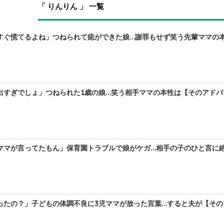
「 りんりん 」 一覧
すぐ慌てるよね」つねられて痣ができた娘…謝罪もせず笑う先輩ママの本
すぎでしょ」つねられた1歳の娘…笑う相手ママの本性は【そのアドバイス
マが言ってたもん」保育園トラブルで娘がケガ…相手の子のひと言に絶句
たの？」子どもの体調不良に3児ママが放った言葉…すると夫が【そのア