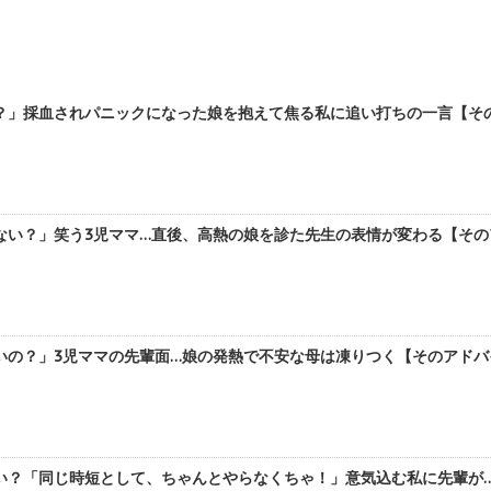
」採血されパニックになった娘を抱えて焦る私に追い打ちの一言【そのア
い？」笑う3児ママ…直後、高熱の娘を診た先生の表情が変わる【そのア
の？」3児ママの先輩面…娘の発熱で不安な母は凍りつく【そのアドバイス
？「同じ時短として、ちゃんとやらなくちゃ！」意気込む私に先輩が…【