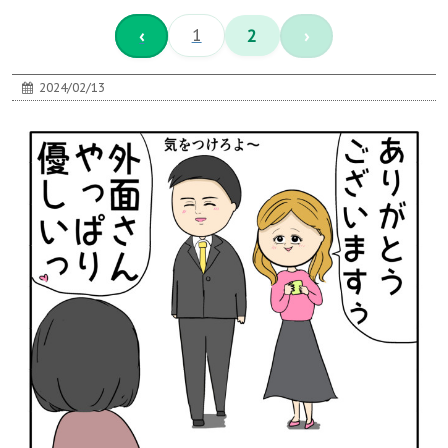
‹
1
2
›
2024/02/13