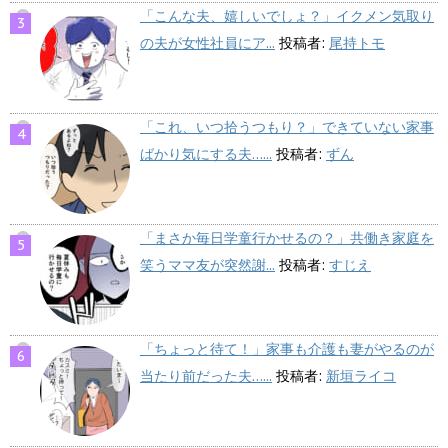
「こんな夫、嬉しいでしょ？」イクメン気取り
の夫が女性社員にア...
投稿者:
尾持トモ
「これ、いつ拾うつもり？」できていない家事
ばかり気にする夫…...
投稿者:
ずん
「まさか毎日学童行かせるの？」共働き家庭を
笑うママ友が突然謝...
投稿者:
すじえ
「ちょっと待て！」家事も介護も妻がやるのが
当たり前だった夫…...
投稿者:
新垣ライコ