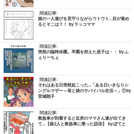
関連記事:
娘の一人遊びを見守りながらウトウト…目が覚め
るとそこは？！ by ラッコママ
関連記事:
突然の臨時休園。卒園を控えた息子は・・ by ふ
ぇりーちぇ
関連記事:
それはある日突然起こった...「ある日いきなりシ
ングルマザー～母と娘のサバイバル生活～」①by
宮城朗子
関連記事:
救急車が到着すると近所のママさん達が出てき
て…【娘2人と救急車に乗った話④】 by ぽてと