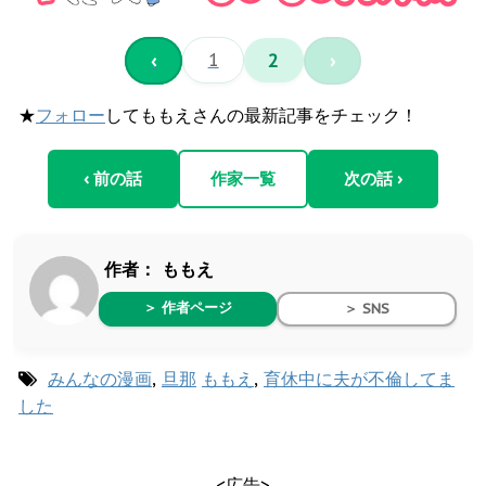
‹
1
2
›
★
フォロー
してももえさんの最新記事をチェック！
‹ 前の話
作家一覧
次の話 ›
作者：
ももえ
＞ 作者ページ
＞ SNS
みんなの漫画
,
旦那
ももえ
,
育休中に夫が不倫してま
した
<広告>