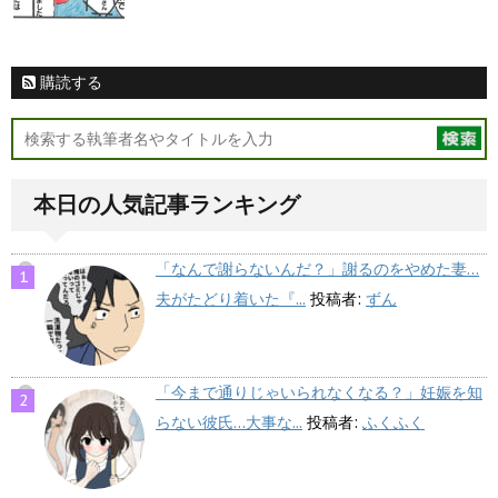
購読する
本日の人気記事ランキング
「なんで謝らないんだ？」謝るのをやめた妻…
夫がたどり着いた『...
投稿者:
ずん
「今まで通りじゃいられなくなる？」妊娠を知
らない彼氏…大事な...
投稿者:
ふくふく