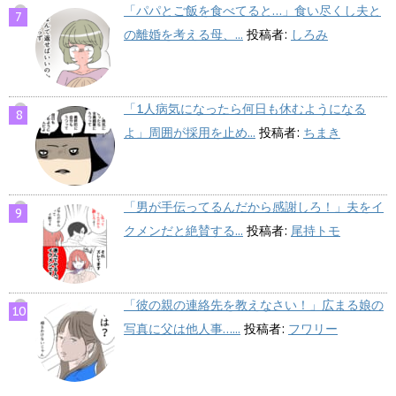
「パパとご飯を食べてると…」食い尽くし夫と
の離婚を考える母、...
投稿者:
しろみ
「1人病気になったら何日も休むようになる
よ」周囲が採用を止め...
投稿者:
ちまき
「男が手伝ってるんだから感謝しろ！」夫をイ
クメンだと絶賛する...
投稿者:
尾持トモ
「彼の親の連絡先を教えなさい！」広まる娘の
写真に父は他人事…...
投稿者:
フワリー