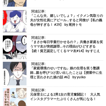
関連記事:
「こんな夫、嬉しいでしょ？」イクメン気取りの
夫が女性社員にアピール…すると同僚が【私の義
母が神すぎる！ #29】 by 尾持トモ
関連記事:
「まさか毎日学童行かせるの？」共働き家庭を笑
うママ友が突然謝罪…その理由がひどすぎる
【続！貧乏認定してくるママ友#14】by すじえ
関連記事:
「家庭環境のせいですね」娘の生理を笑う塾講
師…親を呼びつけ言い出したことは【授業中に生
理と言わされた娘の話 #6】 by yuiko
関連記事:
元保育士による2男1女の育児奮闘記！ 大人気
インスタグラマーたぷりくさんが気になる！