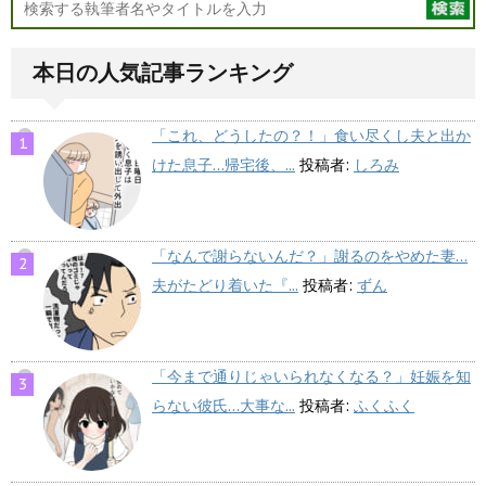
本日の人気記事ランキング
「これ、どうしたの？！」食い尽くし夫と出か
けた息子…帰宅後、...
投稿者:
しろみ
「なんで謝らないんだ？」謝るのをやめた妻…
夫がたどり着いた『...
投稿者:
ずん
「今まで通りじゃいられなくなる？」妊娠を知
らない彼氏…大事な...
投稿者:
ふくふく