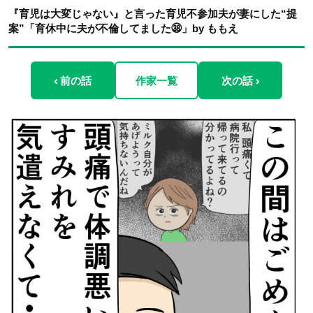
『育児は大変じゃない』と言った育児不参加夫が妻にした“提
案”「育休中に夫が不倫してました㊳」by ももえ
‹ 前の話
作家一覧
次の話 ›