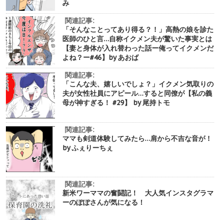
み
関連記事:
「そんなことってあり得る？！」高熱の娘を診た
医師のひと言…自称イクメン夫が驚いた事実とは
【妻と身体が入れ替わった話ー俺ってイクメンだ
よね？ー#46】by あおば
関連記事:
「こんな夫、嬉しいでしょ？」イクメン気取りの
夫が女性社員にアピール…すると同僚が【私の義
母が神すぎる！ #29】 by 尾持トモ
関連記事:
ママも剣道体験してみたら…肩から不吉な音が！
by ふぇりーちぇ
関連記事:
新米ワーママの奮闘記！ 大人気インスタグラマ
ーのぽぽさんが気になる！