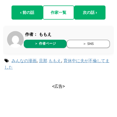
‹ 前の話
作家一覧
次の話 ›
作者：
ももえ
＞ 作者ページ
＞ SNS
みんなの漫画
,
旦那
ももえ
,
育休中に夫が不倫してま
した
<広告>