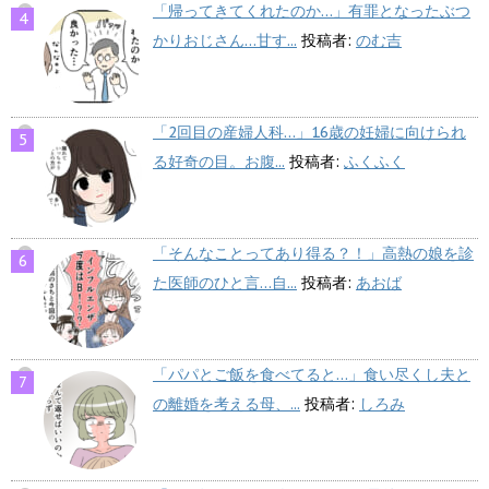
「帰ってきてくれたのか…」有罪となったぶつ
かりおじさん…甘す...
投稿者:
のむ吉
「2回目の産婦人科…」16歳の妊婦に向けられ
る好奇の目。お腹...
投稿者:
ふくふく
「そんなことってあり得る？！」高熱の娘を診
た医師のひと言…自...
投稿者:
あおば
「パパとご飯を食べてると…」食い尽くし夫と
の離婚を考える母、...
投稿者:
しろみ