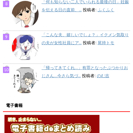
「何も知らない二人でいられる最後の日」妊娠
を伝える日の直前、...
投稿者:
ふくふく
「こんな夫、嬉しいでしょ？」イクメン気取り
の夫が女性社員にア...
投稿者:
尾持トモ
「帰ってきてくれ…」有罪となったぶつかりお
じさん…今さら気づ...
投稿者:
のむ吉
電子書籍