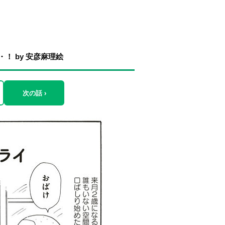
！ by 安彦麻理絵
次の話 ›