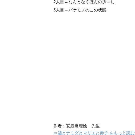
2人目→なんとなくほんの少～し
3人目→バケモノのこの状態
作者：安彦麻理絵 先生
⇒酒とナミダとマリエと赤子 をもっと読む