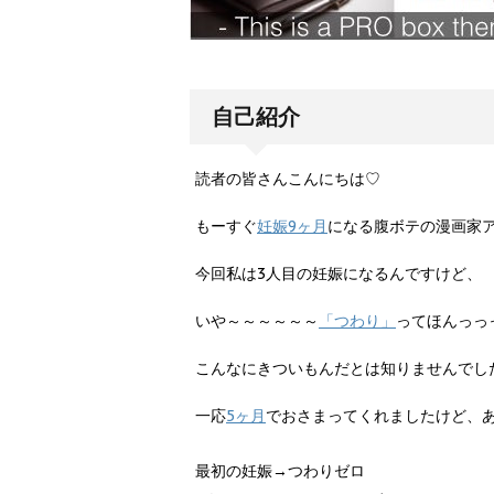
自己紹介
読者の皆さんこんにちは♡
もーすぐ
妊娠9ヶ月
になる腹ボテの漫画家ア
今回私は3人目の妊娠になるんですけど、
いや～～～～～～
「つわり」
ってほんっっ
こんなにきついもんだとは知りませんでし
一応
5ヶ月
でおさまってくれましたけど、
最初の妊娠→つわりゼロ