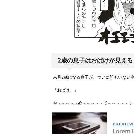
2歳の息子はおばけが見える
来月2歳になる息子が、ついに誰もいない
「おばけ。」
や～～～～～め～～～～～て～～～～～っ