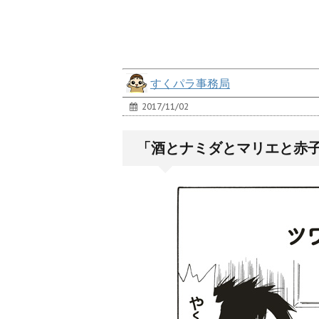
すくパラ事務局
2017/11/02
「酒とナミダとマリエと赤子