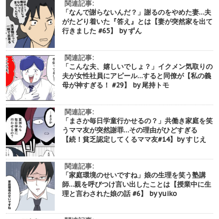
関連記事:
「なんで謝らないんだ？」謝るのをやめた妻…夫
がたどり着いた『答え』とは【妻が突然家を出て
行きました #65】 by ずん
関連記事:
「こんな夫、嬉しいでしょ？」イクメン気取りの
夫が女性社員にアピール…すると同僚が【私の義
母が神すぎる！ #29】 by 尾持トモ
関連記事:
「まさか毎日学童行かせるの？」共働き家庭を笑
うママ友が突然謝罪…その理由がひどすぎる
【続！貧乏認定してくるママ友#14】by すじえ
関連記事:
「家庭環境のせいですね」娘の生理を笑う塾講
師…親を呼びつけ言い出したことは【授業中に生
理と言わされた娘の話 #6】 by yuiko