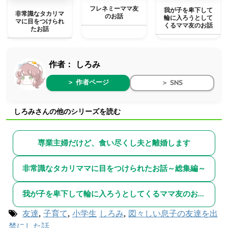
フレネミーママ友
我が子を卑下して
非常識なタカリマ
のお話
輪に入ろうとして
マに目をつけられ
くるママ友のお話
たお話
作者：
しろみ
＞ 作者ページ
＞ SNS
しろみさんの他のシリーズを読む
専業主婦だけど、食い尽くし夫と離婚します
非常識なタカリママに目をつけられたお話～総集編～
我が子を卑下して輪に入ろうとしてくるママ友のお話～総集編～
友達
,
子育て
,
小学生
しろみ
,
図々しい息子の友達を出
禁にした話