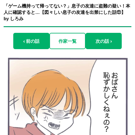
「ゲーム機持って帰ってない？」息子の友達に盗難の疑い！本
人に確認すると…【図々しい息子の友達を出禁にした話㉑】
by しろみ
‹ 前の話
作家一覧
次の話 ›