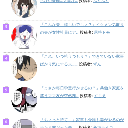
らない彼氏…大事な...
投稿者:
ふくふく
「こんな夫、嬉しいでしょ？」イクメン気取り
の夫が女性社員にア...
投稿者:
尾持トモ
「これ、いつ拾うつもり？」できていない家事
ばかり気にする夫…...
投稿者:
ずん
「まさか毎日学童行かせるの？」共働き家庭を
笑うママ友が突然謝...
投稿者:
すじえ
「ちょっと待て！」家事も介護も妻がやるのが
当たり前だった夫…...
投稿者:
新垣ライコ