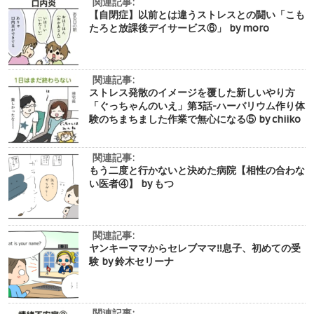
関連記事:
【自閉症】以前とは違うストレスとの闘い「こも
たろと放課後デイサービス⑥」 by moro
関連記事:
ストレス発散のイメージを覆した新しいやり方
「ぐっちゃんのいえ」第3話-ハーバリウム作り体
験のちまちました作業で無心になる⑤ by chiiko
関連記事:
もう二度と行かないと決めた病院【相性の合わな
い医者④】 by もつ
関連記事:
ヤンキーママからセレブママ‼︎息子、初めての受
験 by 鈴木セリーナ
関連記事: