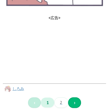
<広告>
しろみ
‹
1
2
›