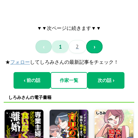
▼▼次ページに続きます▼▼
‹
1
2
›
★
フォロー
してしろみさんの最新記事をチェック！
‹ 前の話
作家一覧
次の話 ›
しろみさんの電子書籍