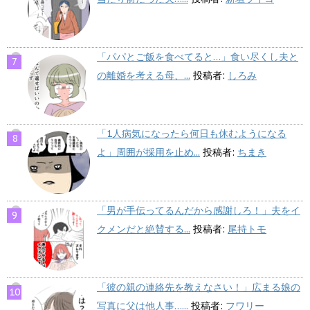
「パパとご飯を食べてると…」食い尽くし夫と
の離婚を考える母、...
投稿者:
しろみ
「1人病気になったら何日も休むようになる
よ」周囲が採用を止め...
投稿者:
ちまき
「男が手伝ってるんだから感謝しろ！」夫をイ
クメンだと絶賛する...
投稿者:
尾持トモ
「彼の親の連絡先を教えなさい！」広まる娘の
写真に父は他人事…...
投稿者:
フワリー