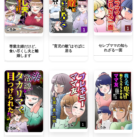
セレブママの知ら
“育児の敵”はそばに
専業主婦だけど、
れざる一面
居る
食い尽くし夫と離
婚します