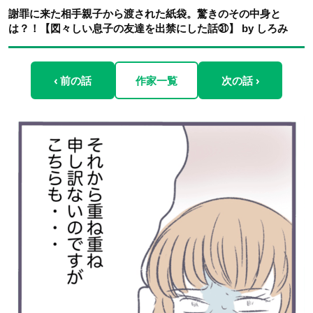
謝罪に来た相手親子から渡された紙袋。驚きのその中身と
は？！【図々しい息子の友達を出禁にした話㉛】 by しろみ
‹ 前の話
作家一覧
次の話 ›