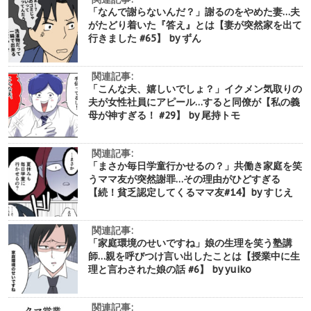
「なんで謝らないんだ？」謝るのをやめた妻…夫
がたどり着いた『答え』とは【妻が突然家を出て
行きました #65】 by ずん
関連記事:
「こんな夫、嬉しいでしょ？」イクメン気取りの
夫が女性社員にアピール…すると同僚が【私の義
母が神すぎる！ #29】 by 尾持トモ
関連記事:
「まさか毎日学童行かせるの？」共働き家庭を笑
うママ友が突然謝罪…その理由がひどすぎる
【続！貧乏認定してくるママ友#14】by すじえ
関連記事:
「家庭環境のせいですね」娘の生理を笑う塾講
師…親を呼びつけ言い出したことは【授業中に生
理と言わされた娘の話 #6】 by yuiko
関連記事: