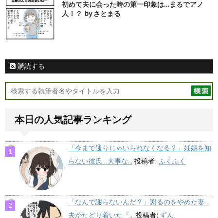
初めて夫に会った時の第一印象は…まるでアノ
人！？ by さとまる
購読する
本日の人気記事ランキング
「今まで通りじゃいられなくなる？」妊娠を知
らない彼氏…大事な...
投稿者:
ふくふく
「なんで謝らないんだ？」謝るのをやめた妻…
夫がたどり着いた『...
投稿者:
ずん