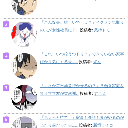
「こんな夫、嬉しいでしょ？」イクメン気取り
の夫が女性社員にア...
投稿者:
尾持トモ
「これ、いつ拾うつもり？」できていない家事
ばかり気にする夫…...
投稿者:
ずん
「まさか毎日学童行かせるの？」共働き家庭を
笑うママ友が突然謝...
投稿者:
すじえ
「ちょっと待て！」家事も介護も妻がやるのが
当たり前だった夫…...
投稿者:
新垣ライコ