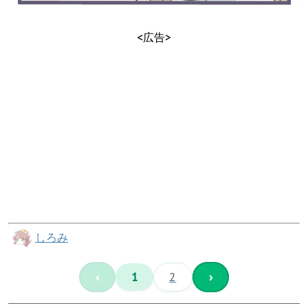
<広告>
しろみ
‹
1
2
›