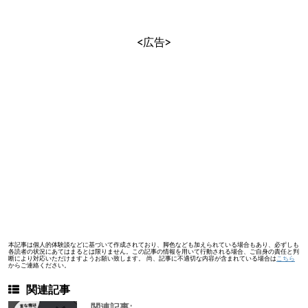
<広告>
本記事は個人的体験談などに基づいて作成されており、脚色なども加えられている場合もあり、必ずしも
各読者の状況にあてはまるとは限りません。この記事の情報を用いて行動される場合、ご自身の責任と判
断により対応いただけますようお願い致します。 尚、記事に不適切な内容が含まれている場合は
こちら
からご連絡ください。
関連記事
関連記事: