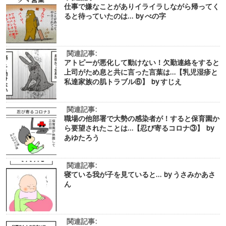
仕事で嫌なことがありイライラしながら帰ってく
ると待っていたのは… by べの字
関連記事:
アトピーが悪化して動けない！欠勤連絡をすると
上司がため息と共に言った言葉は…【乳児湿疹と
私達家族の肌トラブル⑥】 by すじえ
関連記事:
職場の他部署で大勢の感染者が！すると保育園か
ら要望されたことは…【忍び寄るコロナ③】 by
あゆたろう
関連記事:
寝ている我が子を見ていると… by うさみかあさ
ん
関連記事: