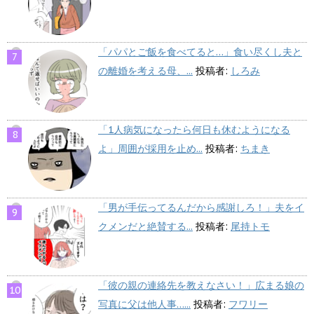
「パパとご飯を食べてると…」食い尽くし夫と
の離婚を考える母、...
投稿者:
しろみ
「1人病気になったら何日も休むようになる
よ」周囲が採用を止め...
投稿者:
ちまき
「男が手伝ってるんだから感謝しろ！」夫をイ
クメンだと絶賛する...
投稿者:
尾持トモ
「彼の親の連絡先を教えなさい！」広まる娘の
写真に父は他人事…...
投稿者:
フワリー