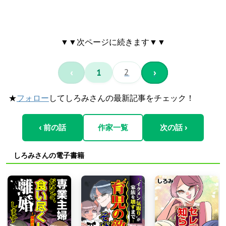
▼▼次ページに続きます▼▼
‹
1
2
›
★
フォロー
してしろみさんの最新記事をチェック！
‹ 前の話
作家一覧
次の話 ›
しろみさんの電子書籍