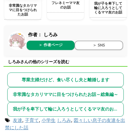
フレネミーママ友
我が子を卑下して
非常識なタカリマ
のお話
輪に入ろうとして
マに目をつけられ
くるママ友のお話
たお話
作者：
しろみ
＞ 作者ページ
＞ SNS
しろみさんの他のシリーズを読む
専業主婦だけど、食い尽くし夫と離婚します
非常識なタカリママに目をつけられたお話～総集編～
我が子を卑下して輪に入ろうとしてくるママ友のお話～総集編～
友達
,
子育て
,
小学生
しろみ
,
図々しい息子の友達を出
禁にした話