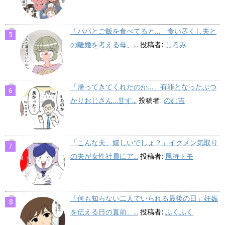
「パパとご飯を食べてると…」食い尽くし夫と
の離婚を考える母、...
投稿者:
しろみ
「帰ってきてくれたのか…」有罪となったぶつ
かりおじさん…甘す...
投稿者:
のむ吉
「こんな夫、嬉しいでしょ？」イクメン気取り
の夫が女性社員にア...
投稿者:
尾持トモ
「何も知らない二人でいられる最後の日」妊娠
を伝える日の直前、...
投稿者:
ふくふく