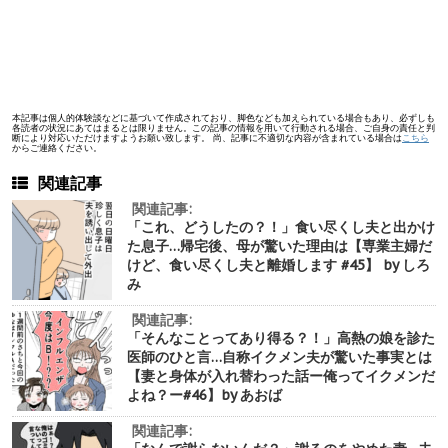
本記事は個人的体験談などに基づいて作成されており、脚色なども加えられている場合もあり、必ずしも
各読者の状況にあてはまるとは限りません。この記事の情報を用いて行動される場合、ご自身の責任と判
断により対応いただけますようお願い致します。 尚、記事に不適切な内容が含まれている場合は
こちら
からご連絡ください。
関連記事
関連記事:
「これ、どうしたの？！」食い尽くし夫と出かけ
た息子…帰宅後、母が驚いた理由は【専業主婦だ
けど、食い尽くし夫と離婚します #45】 by しろ
み
関連記事:
「そんなことってあり得る？！」高熱の娘を診た
医師のひと言…自称イクメン夫が驚いた事実とは
【妻と身体が入れ替わった話ー俺ってイクメンだ
よね？ー#46】by あおば
関連記事: