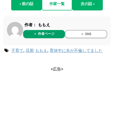
‹ 前の話
作家一覧
次の話 ›
作者：
ももえ
＞ 作者ページ
＞ SNS
子育て
,
旦那
ももえ
,
育休中に夫が不倫してました
<広告>