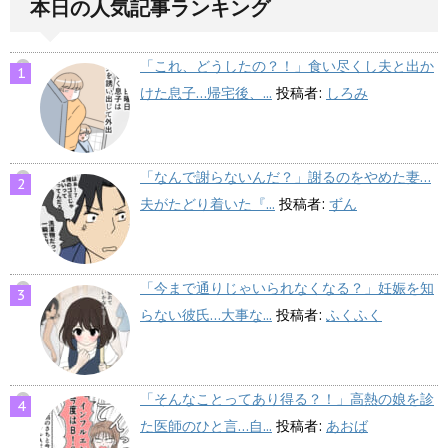
本日の人気記事ランキング
「これ、どうしたの？！」食い尽くし夫と出か
けた息子…帰宅後、...
投稿者:
しろみ
「なんで謝らないんだ？」謝るのをやめた妻…
夫がたどり着いた『...
投稿者:
ずん
「今まで通りじゃいられなくなる？」妊娠を知
らない彼氏…大事な...
投稿者:
ふくふく
「そんなことってあり得る？！」高熱の娘を診
た医師のひと言…自...
投稿者:
あおば