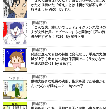
「なんで謝らないんだ？」謝るのをやめた妻…夫
がたどり着いた『答え』とは【妻が突然家を出て
行きました #65】 by ずん
関連記事:
「こんな夫、嬉しいでしょ？」イクメン気取りの
夫が女性社員にアピール…すると同僚が【私の義
母が神すぎる！ #29】 by 尾持トモ
関連記事:
発語は進んでも他の特性に変化なし。手先の力加
減が上手く出来ない娘は保育園で…【長女ななの
発達の話㊲-2】by まめすけ
関連記事:
動物大好きな社長の決断。指示を受けた秘書がと
んでもない行動を…？！ by べの字
関連記事:
風邪を引いた私。旦那に息子にお願い事をするが