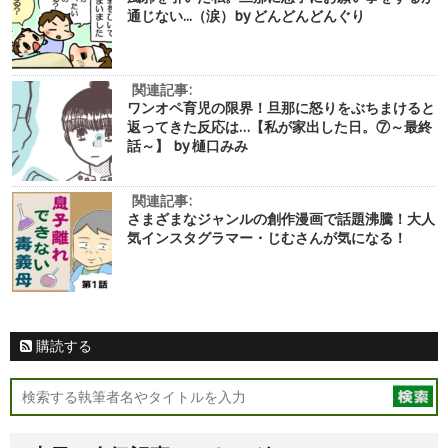
通じない...（涙）by どんどんどんぐり
関連記事:
ワンオペ育児の限界！旦那に怒りをぶちまけると
返ってきた反応は…【私が家出した日。⑦～最終
話～】 by 樋口みみ
関連記事:
さまざまなジャンルの創作漫画で話題沸騰！大人
気インスタグラマー・じむさんが気になる！
購読する