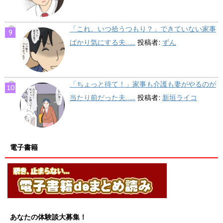
「これ、いつ拾うつもり？」できていない家事
ばかり気にする夫…...
投稿者:
ずん
「ちょっと待て！」家事も介護も妻がやるのが
当たり前だった夫…...
投稿者:
新垣ライコ
電子書籍
あなたの体験談大募集！