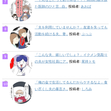
た医師のひと言…自...
投稿者:
あおば
「夫を利用していませんか？」友達を失っても
活動を続ける夫。妻...
投稿者:
ぷっぷ
「こんな夫、嬉しいでしょ？」イクメン気取り
の夫が女性社員にア...
投稿者:
尾持トモ
「俺の金で生活してるんだからケチるなよ」食
い尽くし夫の暴言さ...
投稿者:
しろみ