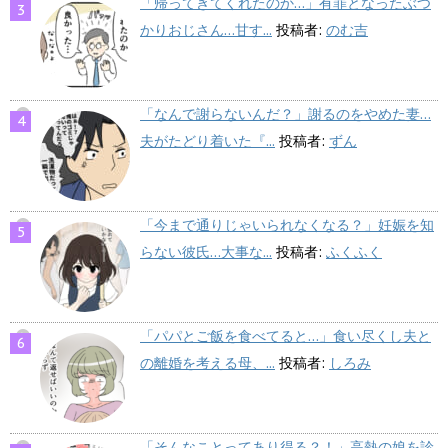
「帰ってきてくれたのか…」有罪となったぶつ
かりおじさん…甘す...
投稿者:
のむ吉
「なんで謝らないんだ？」謝るのをやめた妻…
夫がたどり着いた『...
投稿者:
ずん
「今まで通りじゃいられなくなる？」妊娠を知
らない彼氏…大事な...
投稿者:
ふくふく
「パパとご飯を食べてると…」食い尽くし夫と
の離婚を考える母、...
投稿者:
しろみ
「そんなことってあり得る？！」高熱の娘を診