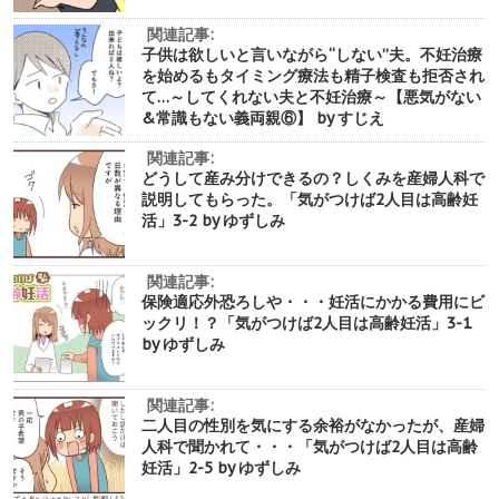
関連記事:
子供は欲しいと言いながら“しない”夫。不妊治療
を始めるもタイミング療法も精子検査も拒否され
て…～してくれない夫と不妊治療～【悪気がない
&常識もない義両親⑥】 by すじえ
関連記事:
どうして産み分けできるの？しくみを産婦人科で
説明してもらった。「気がつけば2人目は高齢妊
活」3-2 by ゆずしみ
関連記事:
保険適応外恐ろしや・・・妊活にかかる費用にビ
ックリ！？「気がつけば2人目は高齢妊活」3-1
by ゆずしみ
関連記事:
二人目の性別を気にする余裕がなかったが、産婦
人科で聞かれて・・・「気がつけば2人目は高齢
妊活」2-5 by ゆずしみ