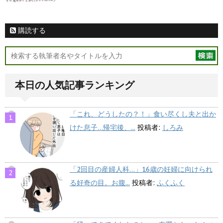
購読する
本日の人気記事ランキング
「これ、どうしたの？！」食い尽くし夫と出か
けた息子…帰宅後、...
投稿者:
しろみ
「2回目の産婦人科…」16歳の妊婦に向けられ
る好奇の目。お腹...
投稿者:
ふくふく