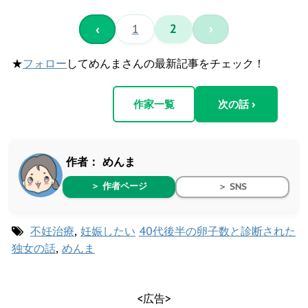
‹
1
2
›
★
フォロー
してめんまさんの最新記事をチェック！
作家一覧
次の話 ›
作者：
めんま
＞ 作者ページ
＞ SNS
不妊治療
,
妊娠したい
40代後半の卵子数と診断された
独女の話
,
めんま
<広告>