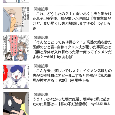
関連記事:
「これ、どうしたの？！」食い尽くし夫と出かけ
た息子…帰宅後、母が驚いた理由は【専業主婦だ
けど、食い尽くし夫と離婚します #45】 by しろ
み
関連記事:
「そんなことってあり得る？！」高熱の娘を診た
医師のひと言…自称イクメン夫が驚いた事実とは
【妻と身体が入れ替わった話ー俺ってイクメンだ
よね？ー#46】by あおば
関連記事:
「こんな夫、嬉しいでしょ？」イクメン気取りの
夫が女性社員にアピール…すると同僚が【私の義
母が神すぎる！ #29】 by 尾持トモ
関連記事:
うまくいかなかった朝の妊活。朝4時に私は起き
たのに旦那は…【私の不妊治療㉖】 by SAKURA