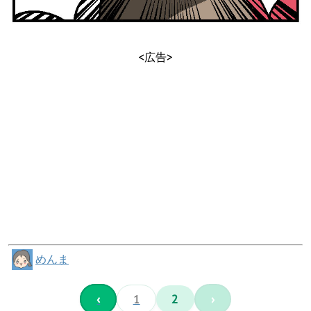
<広告>
めんま
‹
1
2
›