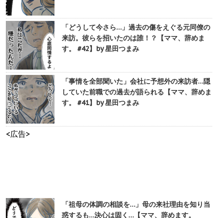
「どうして今さら…」過去の傷をえぐる元同僚の
来訪。彼らを招いたのは誰！？【ママ、辞めま
す。 #42】by 星田つまみ
「事情を全部聞いた」会社に予想外の来訪者…隠
していた前職での過去が語られる【ママ、辞めま
す。 #41】by 星田つまみ
<広告>
「祖母の体調の相談を…」母の来社理由を知り当
惑するも…決心は固く…【ママ、辞めます。