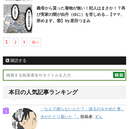
義母から貰った着物が無い！犯人はまさか！？再
び実家の闇が由丹（ゆに）を苦しめる…【ママ、
辞めます。⑯】by 星田つまみ
1
2
3
次へ
購読する
本日の人気記事ランキング
「なんで謝らないんだ？」謝るのをやめた妻…
夫がたどり着いた『...
投稿者:
ずん