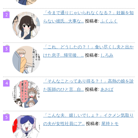
「今まで通りじゃいられなくなる？」妊娠を知
らない彼氏…大事な...
投稿者:
ふくふく
「これ、どうしたの？！」食い尽くし夫と出か
けた息子…帰宅後、...
投稿者:
しろみ
「そんなことってあり得る？！」高熱の娘を診
た医師のひと言…自...
投稿者:
あおば
「こんな夫、嬉しいでしょ？」イクメン気取り
の夫が女性社員にア...
投稿者:
尾持トモ