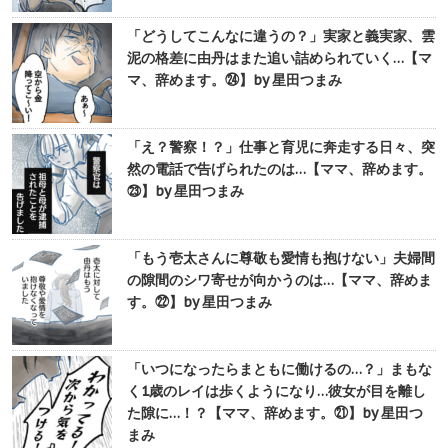
「どうしてこんなに違うの？」実家と義実家、雲
泥の格差に由丹はまた追い詰められていく…【マ
マ、辞めます。㉔】by 星田つまみ
「え？警察！？」仕事と育児に奔走する日々、突
然の電話で告げられたのは…【ママ、辞めます。
㉓】by 星田つまみ
「もう壱太さんに尊敬も愛情も抱けない」夫婦間
の隙間のシワ寄せが向かうのは…【ママ、辞めま
す。㉒】by 星田つまみ
「いつになったらまともに働けるの…？」まもな
く1歳のレイは歩くようになり…彼女が目を離し
た隙に…！？【ママ、辞めます。㉑】by 星田つ
まみ