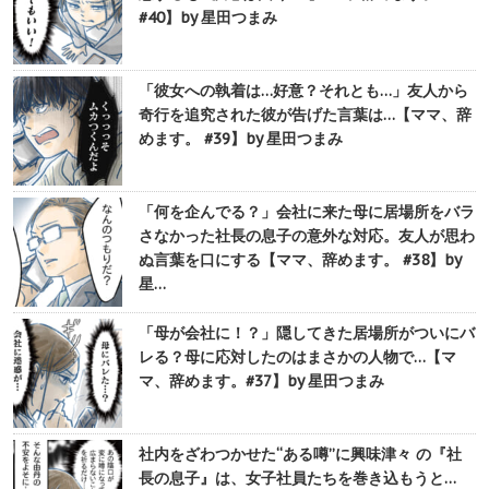
#40】by 星田つまみ
「彼女への執着は…好意？それとも…」友人から
奇行を追究された彼が告げた言葉は…【ママ、辞
めます。 #39】by 星田つまみ
「何を企んでる？」会社に来た母に居場所をバラ
さなかった社長の息子の意外な対応。友人が思わ
ぬ言葉を口にする【ママ、辞めます。 #38】by
星…
「母が会社に！？」隠してきた居場所がついにバ
レる？母に応対したのはまさかの人物で…【マ
マ、辞めます。#37】by 星田つまみ
社内をざわつかせた“ある噂”に興味津々 の『社
長の息子』は、女子社員たちを巻き込もうと…