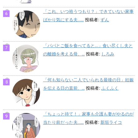
「これ、いつ拾うつもり？」できていない家事
ばかり気にする夫…...
投稿者:
ずん
「パパとご飯を食べてると…」食い尽くし夫と
の離婚を考える母、...
投稿者:
しろみ
「何も知らない二人でいられる最後の日」妊娠
を伝える日の直前、...
投稿者:
ふくふく
「ちょっと待て！」家事も介護も妻がやるのが
当たり前だった夫…...
投稿者:
新垣ライコ