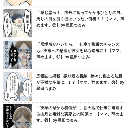
「感じ悪っ！」由丹に食ってかかるひとりの男…
周りの目を引く彼はいったい何者！？【ママ、辞
めます。㉜】by 星田つまみ
「居場所がバレたら…」仕事で飛躍のチャンス
も…実家への懸念が彼女を疑心暗鬼に！【ママ、
辞めます。㉛】by 星田つまみ
広報誌に掲載…振り返る視線…徐々に集まる注目
が不穏な空気に…！？【ママ、辞めます。㉚】by
星田つまみ
「実家の母から着信が…」新天地で仕事に邁進す
る由丹と複雑な実家との関係は…【ママ、辞めま
す。㉙】by 星田つまみ