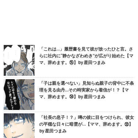
「これは…」履歴書を見て彼が放ったひと言。さ
らに社内に“静かなざわめき”が広がり始めた【マ
マ、辞めます。㉟】by 星田つまみ
「子は親を選べない」見知らぬ親子の背中に不条
理を見る由丹…その時実家から着信が！？【マ
マ、辞めます。㉞】by 星田つまみ
「社長の息子！？」噂の彼に目をつけられ、彼女
の平穏な日々に暗雲が…【ママ、辞めます。㉝】
by 星田つまみ