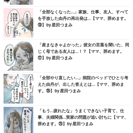
「全部なくなった…」家族、仕事、友人、すべて
を手放した由丹の再出発は…【ママ、辞めます。
㉘】by 星田つまみ
「産まなきゃよかった」彼女の言葉を聞いた、同
じく母である友人は…！？【ママ、辞めます。
㉗】by 星田つまみ
「全部やり直したい…」病院のベッドでひとり考
えた由丹が、出した答えとは…【ママ、辞めま
す。㉖】by 星田つまみ
「もう…疲れたな」うまくできない子育て、仕
事、夫婦関係…実家の問題が追い討ちに【ママ、
辞めます。㉕】by 星田つまみ