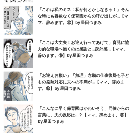
「これは私のミス！私が何とかしなきゃ！」そん
な時にも容赦なく保育園からの呼び出しが…【マ
マ、辞めます。⑳】by 星田つまみ
「ここは大丈夫！お迎え行ってあげて」育児に協
力的な職場へ抱くのは感謝と…疎外感…【ママ、
辞めます。⑲】by 星田つまみ
「お迎えお願い」「無理」念願の仕事復帰も子ど
もの発熱対応に夫への不満が…【ママ、辞めま
す。⑱】by 星田つまみ
「こんなに早く保育園はかわいそう」同僚からの
言葉に、夫の反応は…？【ママ、辞めます。⑰】
by 星田つまみ