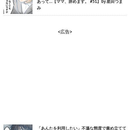
あって…【ママ、辞めます。 #51】by 星田つま
み
<広告>
「あんたを利用したい」不遜な態度で責め立てて