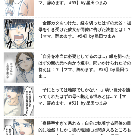
マ、辞めます。 #55】by 星田つまみ
「全部カタをつけた」縁を切ったはずの元凶・祖
母を引き受けた彼女が同僚に告げた決意とは！？
【ママ、辞めます。 #54】by 星田つまみ
「自分を本当に必要としてるのは…」縁を切った
はずの親の元へ向かう道中、問いかけられたその
答えは！？【ママ、辞めます。 #53】by 星田つ
ま…
「子にとっては地獄でしかない…」幼い自分を護
ってくれたはずの母へ抱える恨みとは…？【マ
マ、辞めます。 #52】by 星田つまみ
「身勝手すぎて呆れる」自分に執着する同僚の目
的に唖然！しかし彼の理屈には聞き入るところも