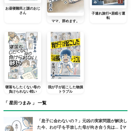
お昼寝難民と謎のおじ
さん
子連れ旅行×居眠り運
転
ママ、辞めます。
寝落ちしたくない母の
我が子が起こした物損
負けられない戦い
トラブル
「 星田つまみ 」 一覧
「息子に会わないの？」元凶の実家問題が解決し
た今、わが子を手放した母が向き合う先は…【マ