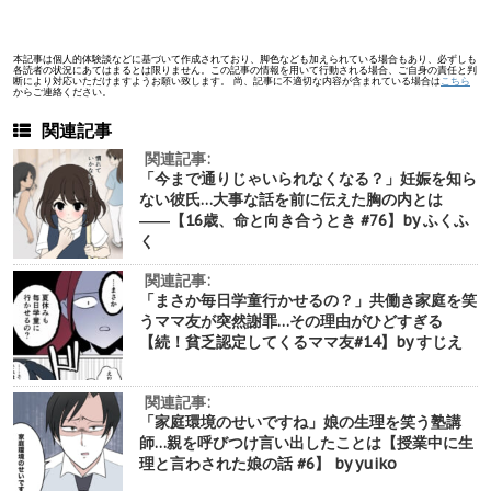
本記事は個人的体験談などに基づいて作成されており、脚色なども加えられている場合もあり、必ずしも
各読者の状況にあてはまるとは限りません。この記事の情報を用いて行動される場合、ご自身の責任と判
断により対応いただけますようお願い致します。 尚、記事に不適切な内容が含まれている場合は
こちら
からご連絡ください。
関連記事
関連記事:
「今まで通りじゃいられなくなる？」妊娠を知ら
ない彼氏…大事な話を前に伝えた胸の内とは
――【16歳、命と向き合うとき #76】by ふくふ
く
関連記事:
「まさか毎日学童行かせるの？」共働き家庭を笑
うママ友が突然謝罪…その理由がひどすぎる
【続！貧乏認定してくるママ友#14】by すじえ
関連記事:
「家庭環境のせいですね」娘の生理を笑う塾講
師…親を呼びつけ言い出したことは【授業中に生
理と言わされた娘の話 #6】 by yuiko