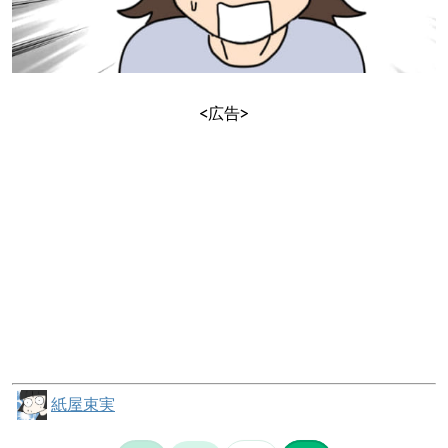
<広告>
紙屋束実