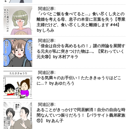
関連記事:
「パパとご飯を食べてると…」食い尽くし夫との
離婚を考える母、息子の本音に言葉を失う【専業
主婦だけど、食い尽くし夫と離婚します #44】
by しろみ
関連記事:
「借金は自分を高めるもの！」謎の持論を展開す
る元夫が私に突きつけた物は…。【変わっていく
元夫㊴】by 木村アキラ
関連記事:
やる気満々のお手伝い！たたききゅうりはどこ
に…？ by あゆたろう
関連記事:
あることがきっかけで同居解消！自分の自由な時
間なんていつ振りだろう！【パラサイト義弟家族
⑪】 by あん子