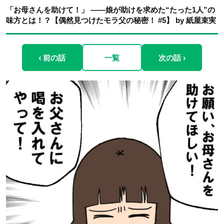
「お母さんを助けて！」 ――娘が助けを求めた“たった1人”の
味方とは！？【偶然見つけたモラ父の秘密！ #5】 by 紙屋束実
‹ 前の話
一覧
次の話 ›