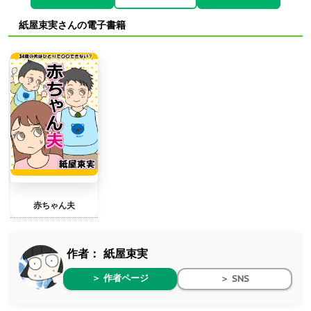
紙屋束実さんの電子書籍
赤ちゃん夫
作者：
紙屋束実
＞ 作者ページ
＞ SNS