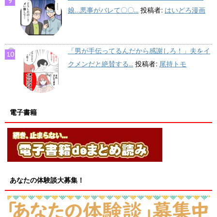
娘…悪事がバレて〇〇...
投稿者:
はいどろ漫画
「男が手伝ってるんだから感謝しろ！」夫をイ
クメンだと絶賛する...
投稿者:
尾持トモ
電子書籍
あなたの体験談大募集！