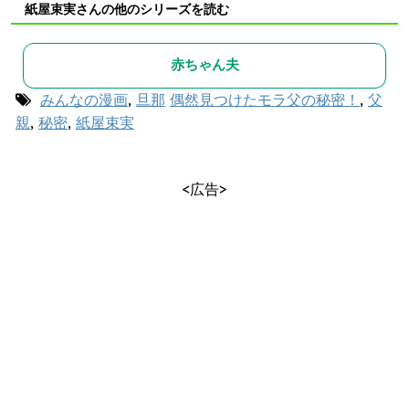
紙屋束実さんの他のシリーズを読む
赤ちゃん夫
みんなの漫画
,
旦那
偶然見つけたモラ父の秘密！
,
父
親
,
秘密
,
紙屋束実
<広告>