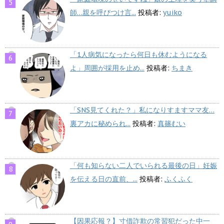
師…親を呼びつけ言...
投稿者:
yuiko
「1人病気になったら何日も休むようになる
よ」周囲が採用を止め...
投稿者:
ちまき
「SNS見てくれた？」私になりすますママ友…
裏アカに秘められ...
投稿者:
真篠むい
「何も知らない二人でいられる最後の日」妊娠
を伝える日の直前、...
投稿者:
ふくふく
【因果応報？】寸借詐欺の常習犯だった中一