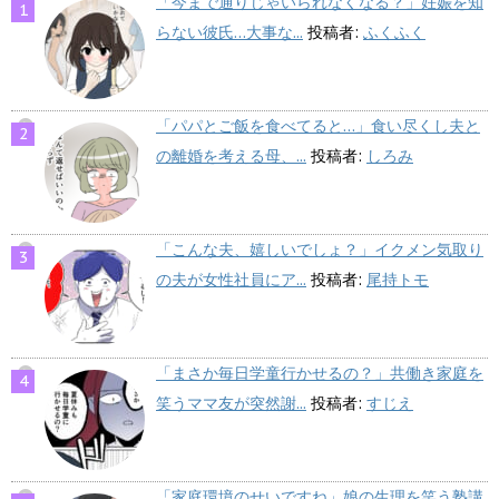
「今まで通りじゃいられなくなる？」妊娠を知
らない彼氏…大事な...
投稿者:
ふくふく
「パパとご飯を食べてると…」食い尽くし夫と
の離婚を考える母、...
投稿者:
しろみ
「こんな夫、嬉しいでしょ？」イクメン気取り
の夫が女性社員にア...
投稿者:
尾持トモ
「まさか毎日学童行かせるの？」共働き家庭を
笑うママ友が突然謝...
投稿者:
すじえ
「家庭環境のせいですね」娘の生理を笑う塾講