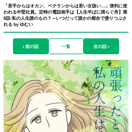
「若手からはオカン、ベテランからは若い女扱い…」便利に使
われる中堅社員。定時の電話相手は【人生半ばに揺らぐ舟】第
6話:私の人生誰のもの？～いつだって誰かの都合で塗りつぶさ
れる by ゆむい
‹ 前の話
一覧
次の話 ›