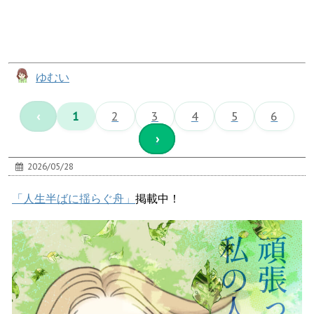
ゆむい
‹
1
2
3
4
5
6
›
2026/05/28
「人生半ばに揺らぐ舟」
掲載中！