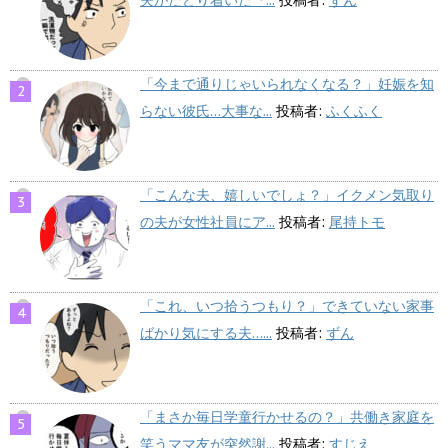
「今まで通りじゃいられなくなる？」妊娠を知
らない彼氏…大事な...
投稿者:
ふくふく
「こんな夫、嬉しいでしょ？」イクメン気取り
の夫が女性社員にア...
投稿者:
尾持トモ
「これ、いつ拾うつもり？」できていない家事
ばかり気にする夫…...
投稿者:
ずん
「まさか毎日学童行かせるの？」共働き家庭を
笑うママ友が突然謝...
投稿者:
すじえ