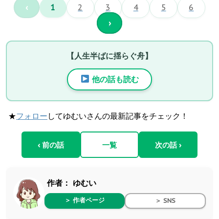
‹
1
2
3
4
5
6
›
【人生半ばに揺らぐ舟】
他の話も読む
★
フォロー
してゆむいさんの最新記事をチェック！
‹ 前の話
一覧
次の話 ›
作者：
ゆむい
＞ 作者ページ
＞ SNS