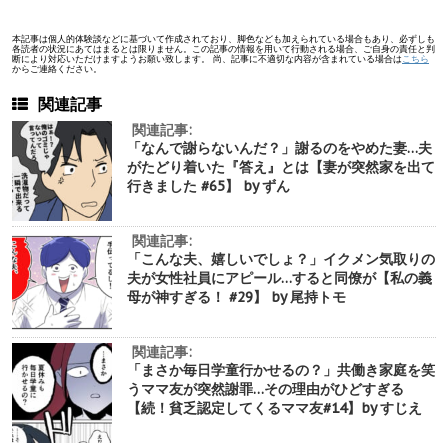
本記事は個人的体験談などに基づいて作成されており、脚色なども加えられている場合もあり、必ずしも
各読者の状況にあてはまるとは限りません。この記事の情報を用いて行動される場合、ご自身の責任と判
断により対応いただけますようお願い致します。 尚、記事に不適切な内容が含まれている場合は
こちら
からご連絡ください。
関連記事
関連記事:
「なんで謝らないんだ？」謝るのをやめた妻…夫
がたどり着いた『答え』とは【妻が突然家を出て
行きました #65】 by ずん
関連記事:
「こんな夫、嬉しいでしょ？」イクメン気取りの
夫が女性社員にアピール…すると同僚が【私の義
母が神すぎる！ #29】 by 尾持トモ
関連記事:
「まさか毎日学童行かせるの？」共働き家庭を笑
うママ友が突然謝罪…その理由がひどすぎる
【続！貧乏認定してくるママ友#14】by すじえ