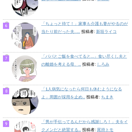
「ちょっと待て！」家事も介護も妻がやるのが
当たり前だった夫…...
投稿者:
新垣ライコ
「パパとご飯を食べてると…」食い尽くし夫と
の離婚を考える母、...
投稿者:
しろみ
「1人病気になったら何日も休むようになる
よ」周囲が採用を止め...
投稿者:
ちまき
「男が手伝ってるんだから感謝しろ！」夫をイ
クメンだと絶賛する...
投稿者:
尾持トモ