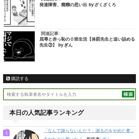
発達障害、癇癪の思い出 by ざくざくろ
関連記事:
屈辱と赤っ恥の０班生活【体罰先生と追い詰める
先生③】 by ぎん
購読する
本日の人気記事ランキング
「なんで謝らないんだ？」謝るのをやめた妻…
夫がたどり着いた『...
投稿者:
ずん