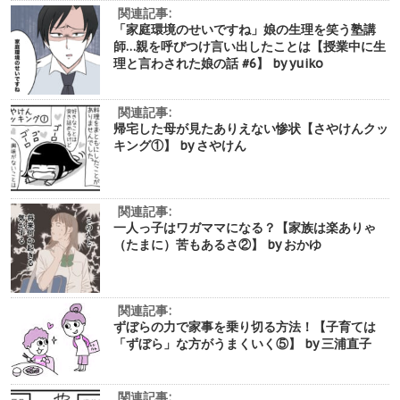
関連記事:
「家庭環境のせいですね」娘の生理を笑う塾講
師…親を呼びつけ言い出したことは【授業中に生
理と言わされた娘の話 #6】 by yuiko
関連記事:
帰宅した母が見たありえない惨状【さやけんクッ
キング①】 by さやけん
関連記事:
一人っ子はワガママになる？【家族は楽ありゃ
（たまに）苦もあるさ②】 by おかゆ
関連記事:
ずぼらの力で家事を乗り切る方法！【子育ては
「ずぼら」な方がうまくいく⑤】 by 三浦直子
関連記事: