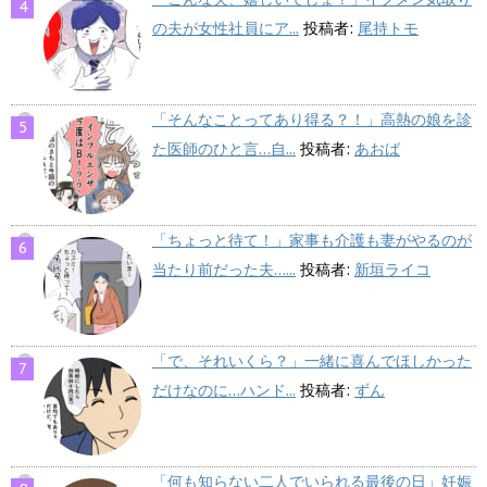
の夫が女性社員にア...
投稿者:
尾持トモ
「そんなことってあり得る？！」高熱の娘を診
た医師のひと言…自...
投稿者:
あおば
「ちょっと待て！」家事も介護も妻がやるのが
当たり前だった夫…...
投稿者:
新垣ライコ
「で、それいくら？」一緒に喜んでほしかった
だけなのに…ハンド...
投稿者:
ずん
「何も知らない二人でいられる最後の日」妊娠