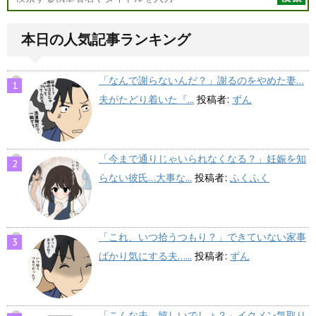
本日の人気記事ランキング
「なんで謝らないんだ？」謝るのをやめた妻…
夫がたどり着いた『...
投稿者:
ずん
「今まで通りじゃいられなくなる？」妊娠を知
らない彼氏…大事な...
投稿者:
ふくふく
「これ、いつ拾うつもり？」できていない家事
ばかり気にする夫…...
投稿者:
ずん
「こんな夫、嬉しいでしょ？」イクメン気取り