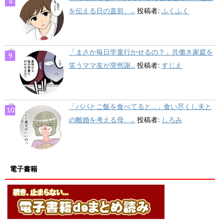
を伝える日の直前、...
投稿者:
ふくふく
「まさか毎日学童行かせるの？」共働き家庭を
笑うママ友が突然謝...
投稿者:
すじえ
「パパとご飯を食べてると…」食い尽くし夫と
の離婚を考える母、...
投稿者:
しろみ
電子書籍