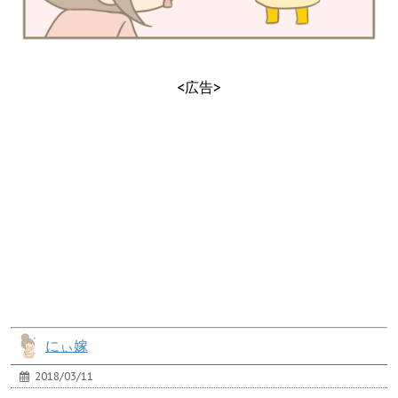
<広告>
にぃ嫁
2018/03/11