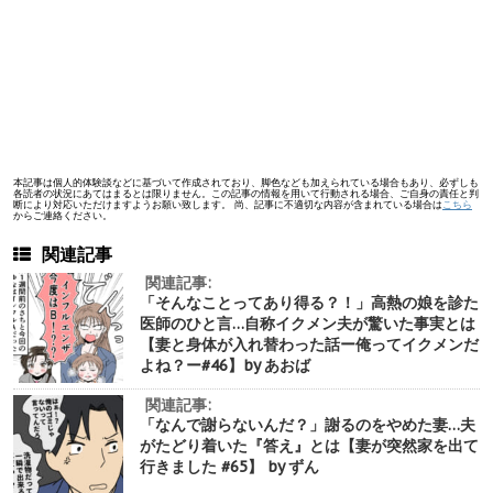
本記事は個人的体験談などに基づいて作成されており、脚色なども加えられている場合もあり、必ずしも
各読者の状況にあてはまるとは限りません。この記事の情報を用いて行動される場合、ご自身の責任と判
断により対応いただけますようお願い致します。 尚、記事に不適切な内容が含まれている場合は
こちら
からご連絡ください。
関連記事
関連記事:
「そんなことってあり得る？！」高熱の娘を診た
医師のひと言…自称イクメン夫が驚いた事実とは
【妻と身体が入れ替わった話ー俺ってイクメンだ
よね？ー#46】by あおば
関連記事:
「なんで謝らないんだ？」謝るのをやめた妻…夫
がたどり着いた『答え』とは【妻が突然家を出て
行きました #65】 by ずん