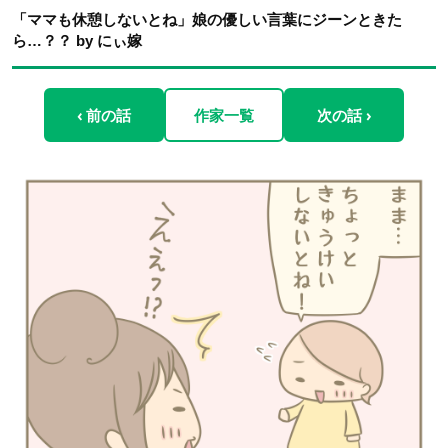
「ママも休憩しないとね」娘の優しい言葉にジーンときた
ら…？？ by にぃ嫁
‹ 前の話
作家一覧
次の話 ›