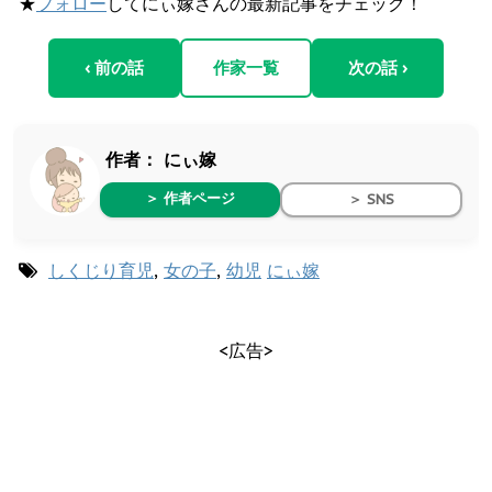
★
フォロー
してにぃ嫁さんの最新記事をチェック！
‹ 前の話
作家一覧
次の話 ›
作者：
にぃ嫁
＞ 作者ページ
＞ SNS
しくじり育児
,
女の子
,
幼児
にぃ嫁
<広告>