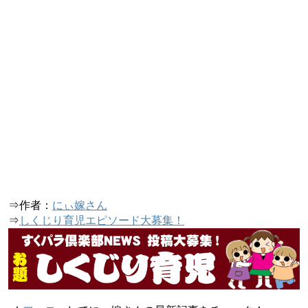
⇒作者：
にぃ嫁さん
⇒
しくじり育児エピソード大募集！