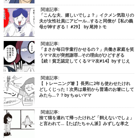
関連記事:
「こんな夫、嬉しいでしょ？」イクメン気取りの
夫が女性社員にアピール…すると同僚が【私の義
母が神すぎる！ #29】 by 尾持トモ
関連記事:
「まさか毎日学童行かせるの？」共働き家庭を笑
うママ友が突然謝罪…その理由がひどすぎる
【続！貧乏認定してくるママ友#14】by すじえ
関連記事:
【 トレーニング箸 】長男に2年も使わせたけれ
どしくじった！次男は最初から普通のお箸にして
みたら…？？by ちゅいママ
関連記事:
捨て猫を連れて帰ったけれど「飼えないでしょ」
と言われて…【たばたちゃん派】みずしな孝之