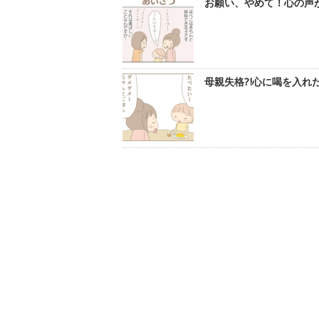
お願い、やめて！心の声が
母親失格?!心に喝を入れた