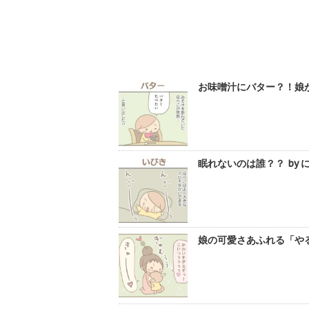
お味噌汁にバター？！娘が
眠れないのは誰？？ by 
娘の可愛さあふれる「やる