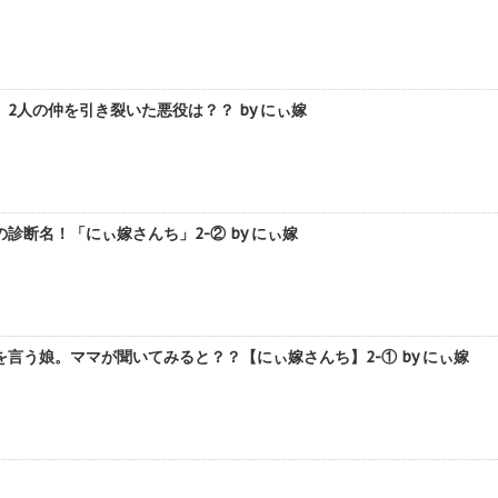
2人の仲を引き裂いた悪役は？？ by にぃ嫁
診断名！「にぃ嫁さんち」2-② by にぃ嫁
言う娘。ママが聞いてみると？？【にぃ嫁さんち】2-① by にぃ嫁