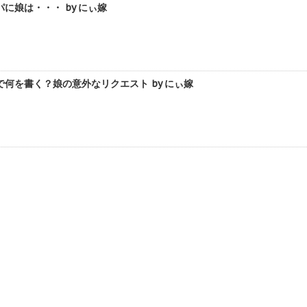
に娘は・・・ by にぃ嫁
何を書く？娘の意外なリクエスト by にぃ嫁