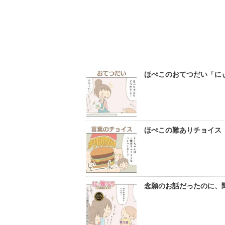
ほぺこのおてつだい「にぃ嫁
ほぺこの難ありチョイス「に
念願のお話だったのに、聞