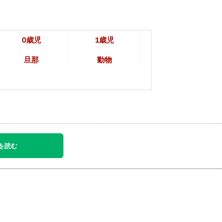
0歳児
1歳児
旦那
動物
を読む