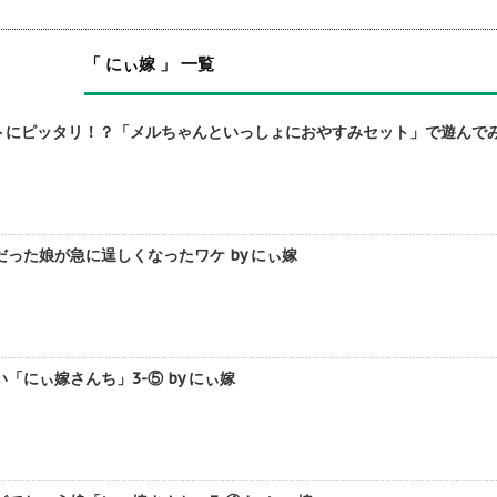
「 にぃ嫁 」 一覧
ントにピッタリ！？「メルちゃんといっしょにおやすみセット」で遊んでみ
った娘が急に逞しくなったワケ by にぃ嫁
「にぃ嫁さんち」3-⑤ by にぃ嫁