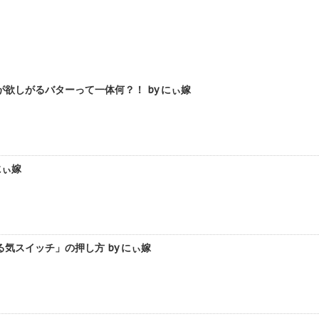
欲しがるバターって一体何？！ by にぃ嫁
にぃ嫁
気スイッチ」の押し方 by にぃ嫁