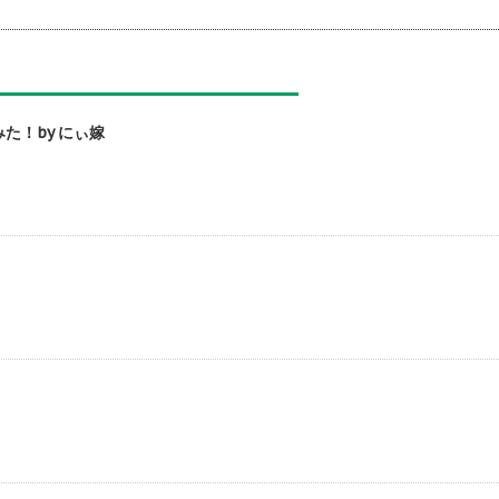
た！by にぃ嫁