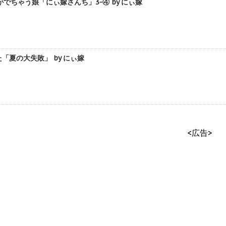
でちゃう娘「にぃ嫁さんち」3-④ by にぃ嫁
「夏の大失敗」 by にぃ嫁
<広告>