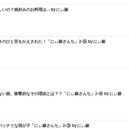
いの？娘好みのお料理は… by にぃ嫁
のひと言をかえされた！「にぃ嫁さんち」2-⑤ by にぃ嫁
い娘。衝撃的なその理由とは？？「にぃ嫁さんち」2-④ by にぃ嫁
ッチリな我が子「にぃ嫁さんち」2-③ by にぃ嫁