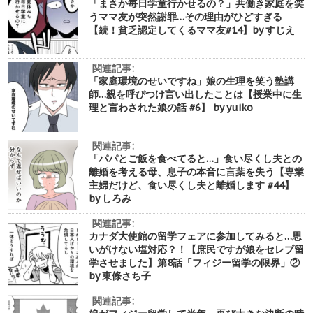
「まさか毎日学童行かせるの？」共働き家庭を笑
うママ友が突然謝罪…その理由がひどすぎる
【続！貧乏認定してくるママ友#14】by すじえ
関連記事:
「家庭環境のせいですね」娘の生理を笑う塾講
師…親を呼びつけ言い出したことは【授業中に生
理と言わされた娘の話 #6】 by yuiko
関連記事:
「パパとご飯を食べてると…」食い尽くし夫との
離婚を考える母、息子の本音に言葉を失う【専業
主婦だけど、食い尽くし夫と離婚します #44】
by しろみ
関連記事:
カナダ大使館の留学フェアに参加してみると…思
いがけない塩対応？！【庶民ですが娘をセレブ留
学させました】第8話「フィジー留学の限界」②
by 東條さち子
関連記事: