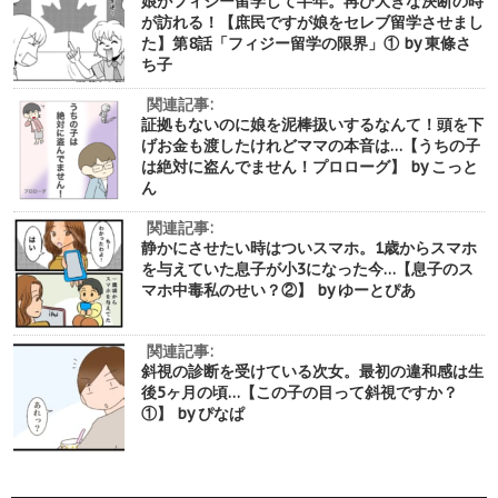
娘がフィジー留学して半年。再び大きな決断の時
が訪れる！【庶民ですが娘をセレブ留学させまし
た】第8話「フィジー留学の限界」① by 東條さ
ち子
関連記事:
証拠もないのに娘を泥棒扱いするなんて！頭を下
げお金も渡したけれどママの本音は…【うちの子
は絶対に盗んでません！プロローグ】 by こっと
ん
関連記事:
静かにさせたい時はついスマホ。1歳からスマホ
を与えていた息子が小3になった今…【息子のス
マホ中毒私のせい？②】 by ゆーとぴあ
関連記事:
斜視の診断を受けている次女。最初の違和感は生
後5ヶ月の頃…【この子の目って斜視ですか？
①】 by ぴなぱ