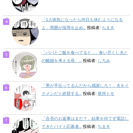
「1人病気になったら何日も休むようになる
よ」周囲が採用を止め...
投稿者:
ちまき
「パパとご飯を食べてると…」食い尽くし夫と
の離婚を考える母、...
投稿者:
しろみ
「男が手伝ってるんだから感謝しろ！」夫をイ
クメンだと絶賛する...
投稿者:
尾持トモ
「合否のお返事はまだ？」結果を待てず電話し
てきたバイト応募者...
投稿者:
ちまき