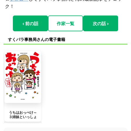
ク！
‹ 前の話
作家一覧
次の話 ›
すくパラ事務局さんの電子書籍
うちはおっぺけ～
３姉妹といっしょ