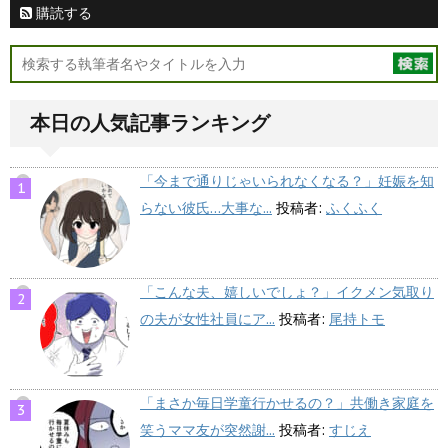
購読する
本日の人気記事ランキング
「今まで通りじゃいられなくなる？」妊娠を知
らない彼氏…大事な...
投稿者:
ふくふく
「こんな夫、嬉しいでしょ？」イクメン気取り
の夫が女性社員にア...
投稿者:
尾持トモ
「まさか毎日学童行かせるの？」共働き家庭を
笑うママ友が突然謝...
投稿者:
すじえ