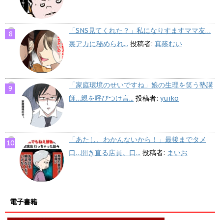
「SNS見てくれた？」私になりすますママ友…
裏アカに秘められ...
投稿者:
真篠むい
「家庭環境のせいですね」娘の生理を笑う塾講
師…親を呼びつけ言...
投稿者:
yuiko
「あたし、わかんないから！」最後までタメ
口…開き直る店員。口...
投稿者:
まいお
電子書籍