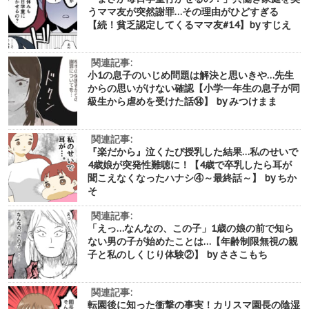
うママ友が突然謝罪…その理由がひどすぎる
【続！貧乏認定してくるママ友#14】by すじえ
関連記事:
小1の息子のいじめ問題は解決と思いきや…先生
からの思いがけない確認【小学一年生の息子が同
級生から虐めを受けた話⑭】 by みつけまま
関連記事:
『楽だから』泣くたび授乳した結果…私のせいで
4歳娘が突発性難聴に！【4歳で卒乳したら耳が
聞こえなくなったハナシ④～最終話～】 by ちか
そ
関連記事:
「えっ…なんなの、この子」1歳の娘の前で知ら
ない男の子が始めたことは…【年齢制限無視の親
子と私のしくじり体験②】 by ささこもち
関連記事:
転園後に知った衝撃の事実！カリスマ園長の陰湿