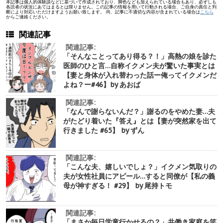
本記事は個人的体験談などに基づいて作成されており、脚色なども加えられている場合もあり、必ずしも
各読者の状況にあてはまるとは限りません。この記事の情報を用いて行動される場合、ご自身の責任と判
断により対応いただけますようお願い致します。 尚、記事に不適切な内容が含まれている場合は
こちら
からご連絡ください。
関連記事
関連記事:
「そんなことってあり得る？！」高熱の娘を診た
医師のひと言…自称イクメン夫が驚いた事実とは
【妻と身体が入れ替わった話ー俺ってイクメンだ
よね？ー#46】by あおば
関連記事:
「なんで謝らないんだ？」謝るのをやめた妻…夫
がたどり着いた『答え』とは【妻が突然家を出て
行きました #65】 by ずん
関連記事:
「こんな夫、嬉しいでしょ？」イクメン気取りの
夫が女性社員にアピール…すると同僚が【私の義
母が神すぎる！ #29】 by 尾持トモ
関連記事:
「まさか毎日学童行かせるの？」共働き家庭を笑