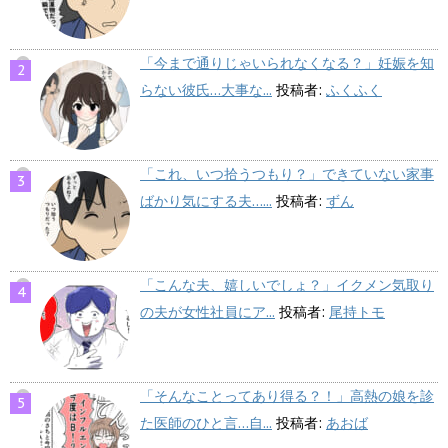
「今まで通りじゃいられなくなる？」妊娠を知
らない彼氏…大事な...
投稿者:
ふくふく
「これ、いつ拾うつもり？」できていない家事
ばかり気にする夫…...
投稿者:
ずん
「こんな夫、嬉しいでしょ？」イクメン気取り
の夫が女性社員にア...
投稿者:
尾持トモ
「そんなことってあり得る？！」高熱の娘を診
た医師のひと言…自...
投稿者:
あおば