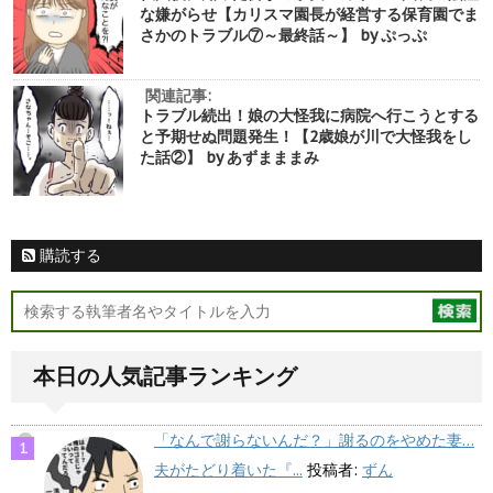
な嫌がらせ【カリスマ園長が経営する保育園でま
さかのトラブル⑦～最終話～】 by ぷっぷ
関連記事:
トラブル続出！娘の大怪我に病院へ行こうとする
と予期せぬ問題発生！【2歳娘が川で大怪我をし
た話②】 by あずまままみ
購読する
本日の人気記事ランキング
「なんで謝らないんだ？」謝るのをやめた妻…
夫がたどり着いた『...
投稿者:
ずん