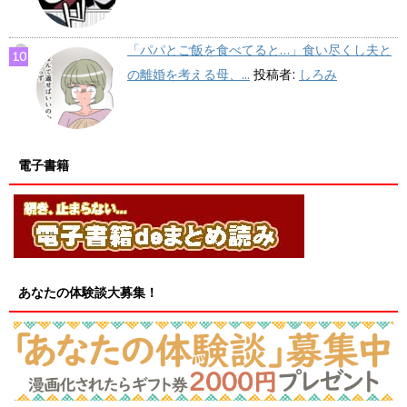
「パパとご飯を食べてると…」食い尽くし夫と
の離婚を考える母、...
投稿者:
しろみ
電子書籍
あなたの体験談大募集！