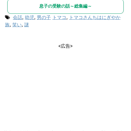
息子の受験の話～総集編～
会話
,
幼児
,
男の子
トマコ
,
トマコさんちはにぎやか
族
,
笑い
,
謎
<広告>