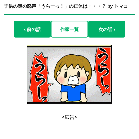
子供の謎の怒声「うらーっ！」の正体は・・・？ by トマコ
‹ 前の話
作家一覧
次の話 ›
<広告>