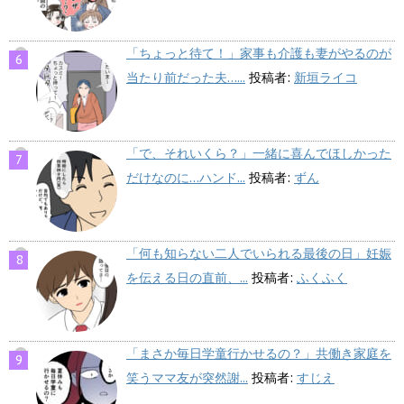
「ちょっと待て！」家事も介護も妻がやるのが
当たり前だった夫…...
投稿者:
新垣ライコ
「で、それいくら？」一緒に喜んでほしかった
だけなのに…ハンド...
投稿者:
ずん
「何も知らない二人でいられる最後の日」妊娠
を伝える日の直前、...
投稿者:
ふくふく
「まさか毎日学童行かせるの？」共働き家庭を
笑うママ友が突然謝...
投稿者:
すじえ