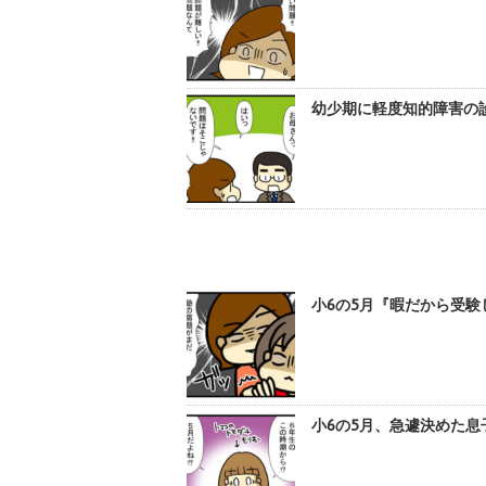
幼少期に軽度知的障害の診
小6の5月『暇だから受験
小6の5月、急遽決めた息