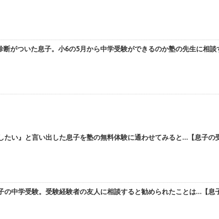
断がついた息子。小6の5月から中学受験ができるのか塾の先生に相談す
したい』と言い出した息子を塾の無料体験に通わせてみると…【息子の受験
子の中学受験。受験経験者の友人に相談すると勧められたことは…【息子の