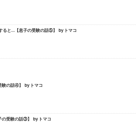
ると…【息子の受験の話⑤】 by トマコ
の話④】 by トマコ
受験の話③】 by トマコ