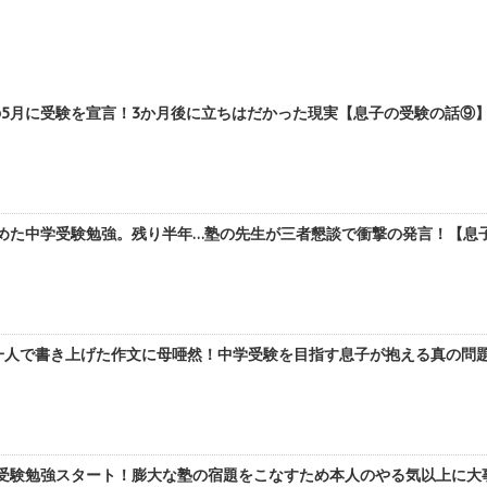
5月に受験を宣言！3か月後に立ちはだかった現実【息子の受験の話⑨】 
めた中学受験勉強。残り半年…塾の先生が三者懇談で衝撃の発言！【息子の
人で書き上げた作文に母唖然！中学受験を目指す息子が抱える真の問題【
受験勉強スタート！膨大な塾の宿題をこなすため本人のやる気以上に大事