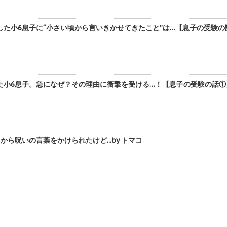
た小6息子に“小さい頃から言いきかせてきたこと”は…【息子の受験の話②
小6息子。急になぜ？その理由に衝撃を受ける…！【息子の受験の話①】 
ら呪いの言葉をかけられたけど...by トマコ