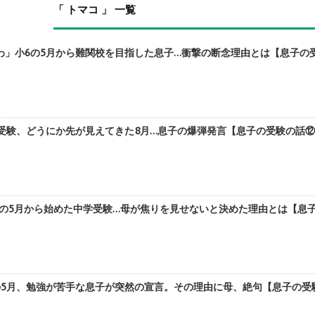
「 トマコ 」 一覧
」小6の5月から難関校を目指した息子…衝撃の断念理由とは【息子の受験
受験、どうにか先が見えてきた8月…息子の爆弾発言【息子の受験の話⑫】
の5月から始めた中学受験…母が焦りを見せないと決めた理由とは【息子の
5月、勉強が苦手な息子が突然の宣言。その理由に母、絶句【息子の受験