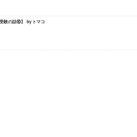
験の話⑩】 by トマコ