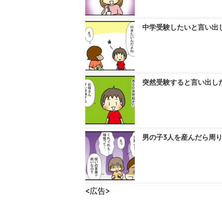
中学受験したいと言い出し
突然受験すると言い出した
男の子3人を産んだら周りか
<広告>